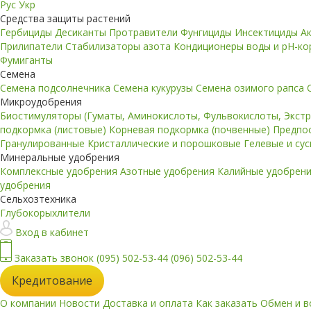
Рус
Укр
Средства защиты растений
Гербициды
Десиканты
Протравители
Фунгициды
Инсектициды
А
Прилипатели
Стабилизаторы азота
Кондиционеры воды и pH-к
Фумиганты
Семена
Семена подсолнечника
Семена кукурузы
Семена озимого рапса
Микроудобрения
Биостимуляторы (Гуматы, Аминокислоты, Фульвокислоты, Экст
подкормка (листовые)
Корневая подкормка (почвенные)
Предпо
Гранулированные
Кристаллические и порошковые
Гелевые и су
Минеральные удобрения
Комплексные удобрения
Азотные удобрения
Калийные удобрен
удобрения
Сельхозтехника
Глубокорыхлители
Вход в кабинет
Заказать звонок
(095) 502-53-44
(096) 502-53-44
Кредитование
О компании
Новости
Доставка и оплата
Как заказать
Обмен и в