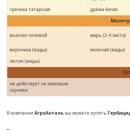
гречиха татарская
дрёма белая
Малочу
вьюнок полевой
марь (2-4 листа)
вероника (виды)
молочай (виды)
лютик (виды)
Ус
не действует на злаковые
сорняки
В компании
АгроАнталь
вы можете купить
Гербици