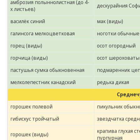
амброзия полыннолистная (до 4-
дескурайния Соф
х листьев)
василёк синий
мак (виды)
галинсога мелкоцветковая
ноготки обычные
горец (виды)
осот огородный
горчица (виды)
осот шероховаты
пастушья сумка обыкновенная
подмаренник цепк
мелколепестник канадский
редька дикая
Среднеч
горошек полевой
пикульник обык
гибискус тройчатый
звездчатка средн
крапива глухая 
горошек (виды)
пурпурная