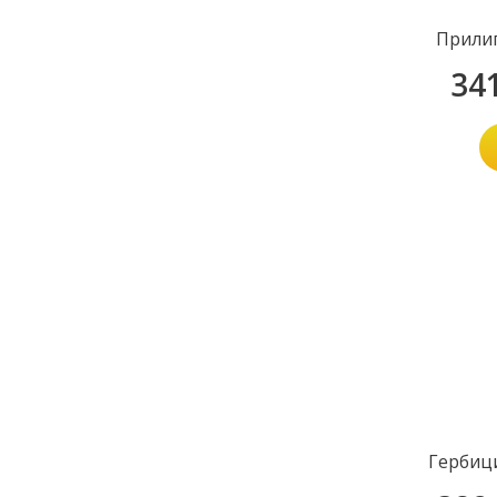
Прилип
34
Гербиц