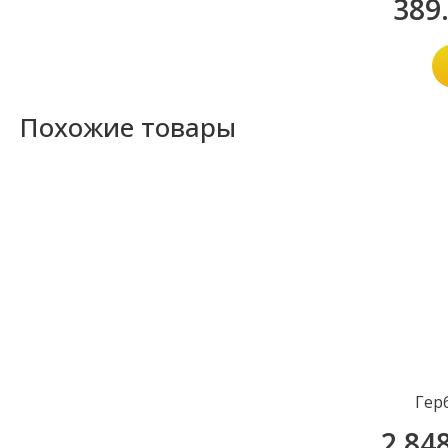
389
Похожие товары
Гер
2 84