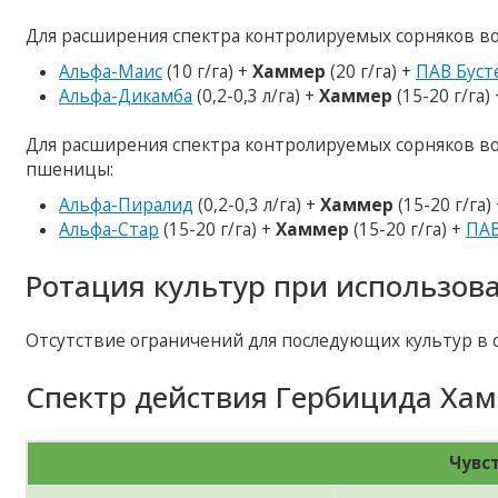
Для расширения спектра контролируемых сорняков во
Альфа-Маис
(10 г/га) +
Хаммер
(20 г/га) +
ПАВ Буст
Альфа-Дикамба
(0,2-0,3 л/га) +
Хаммер
(15-20 г/га)
Для расширения спектра контролируемых сорняков в
пшеницы:
Альфа-Пиралид
(0,2-0,3 л/га) +
Хаммер
(15-20 г/га)
Альфа-Стар
(15-20 г/га) +
Хаммер
(15-20 г/га) +
ПАВ
Ротация культур при использов
Отсутствие ограничений для последующих культур в 
Спектр действия Гербицида Хам
Чувс