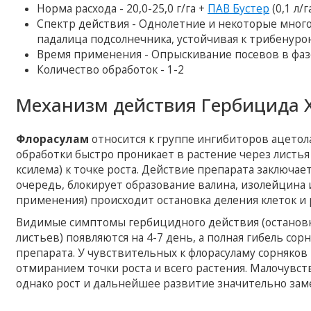
Норма расхода - 20,0-25,0 г/га +
ПАВ Бустер
(0,1 л/г
Спектр действия - Однолетние и некоторые многол
падалица подсолнечника, устойчивая к трибенур
Время применения - Опрыскивание посевов в фазе
Количество обработок - 1-2
Механизм действия Гербицида 
Флорасулам
относится к группе ингибиторов ацетол
обработки быстро проникает в растение через листья
ксилема) к точке роста. Действие препарата заключае
очередь, блокирует образование валина, изолейцина и
применения) происходит остановка деления клеток и 
Видимые симптомы гербицидного действия (остановка
листьев) появляются на 4-7 день, а полная гибель со
препарата. У чувствительных к флорасуламу сорняков
отмиранием точки роста и всего растения. Малочувс
однако рост и дальнейшее развитие значительно заме