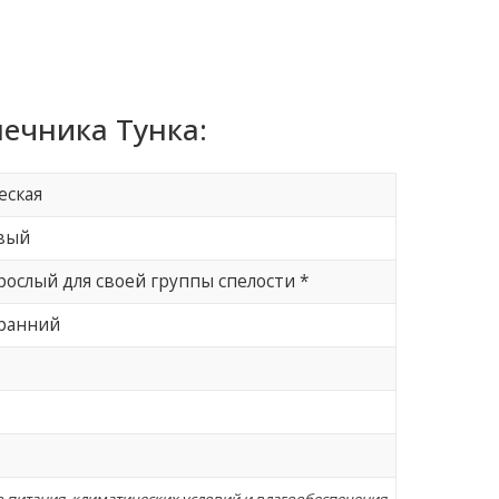
ечника Тунка:
еская
вый
ослый для своей группы спелости *
ранний