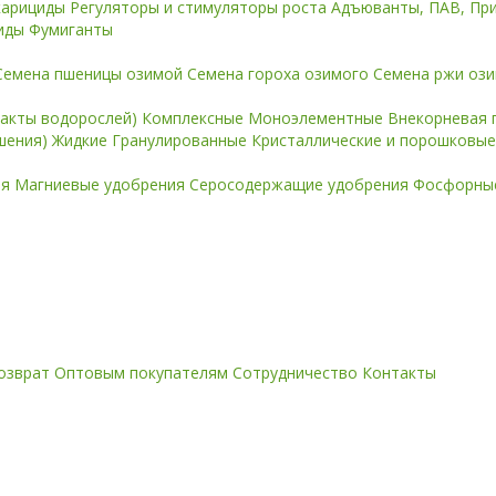
карициды
Регуляторы и стимуляторы роста
Адъюванты, ПАВ, Пр
иды
Фумиганты
Семена пшеницы озимой
Семена гороха озимого
Семена ржи оз
ракты водорослей)
Комплексные
Моноэлементные
Внекорневая 
ошения)
Жидкие
Гранулированные
Кристаллические и порошковы
ия
Магниевые удобрения
Серосодержащие удобрения
Фосфорные
озврат
Оптовым покупателям
Сотрудничество
Контакты