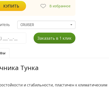
КУПИТЬ
В избранное
итель
CRUISER
Заказать в 1 клик
ывы
чника Тунка
ростойкости и стабильности, пластичен к климатическим