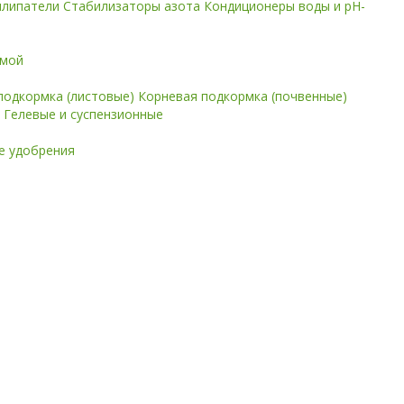
илипатели
Стабилизаторы азота
Кондиционеры воды и pH-
имой
подкормка (листовые)
Корневая подкормка (почвенные)
е
Гелевые и суспензионные
 удобрения