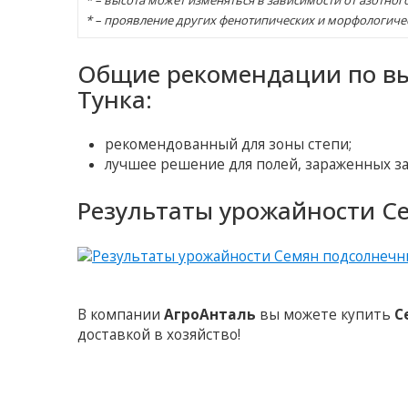
* – высота может изменяться в зависимости от азотног
* – проявление других фенотипических и морфологиче
Общие рекомендации по в
Тунка:
рекомендованный для зоны степи;
лучшее решение для полей, зараженных за
Результаты урожайности С
В компании
АгроАнталь
вы можете купить
С
доставкой в хозяйство!