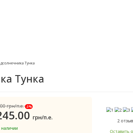
дсолнечника Тунка
ка Тунка
.00
грн/п.е.
-3%
245.00
грн/п.е.
2 отзы
в наличии
Оставить 