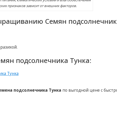
о питания, климатических условий и влагообеспечения
ских признаков зависит от внешних факторов.
ыращиванию Семян подсолнечник
разихой.
емян подсолнечника Тунка:
емена подсолнечника Тунка
по выгодной цене с быстр