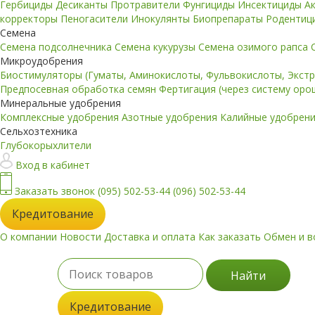
Гербициды
Десиканты
Протравители
Фунгициды
Инсектициды
А
корректоры
Пеногасители
Инокулянты
Биопрепараты
Родентиц
Семена
Семена подсолнечника
Семена кукурузы
Семена озимого рапса
Микроудобрения
Биостимуляторы (Гуматы, Аминокислоты, Фульвокислоты, Экст
Предпосевная обработка семян
Фертигация (через систему ор
Минеральные удобрения
Комплексные удобрения
Азотные удобрения
Калийные удобрен
Сельхозтехника
Глубокорыхлители
Вход в кабинет
Заказать звонок
(095) 502-53-44
(096) 502-53-44
Кредитование
О компании
Новости
Доставка и оплата
Как заказать
Обмен и в
Найти
Кредитование