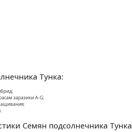
лнечника Тунка:
брид;
асам заразихи А-G;
ращивания;
.
стики Семян подсолнечника Тунка