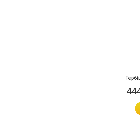
Гербі
44