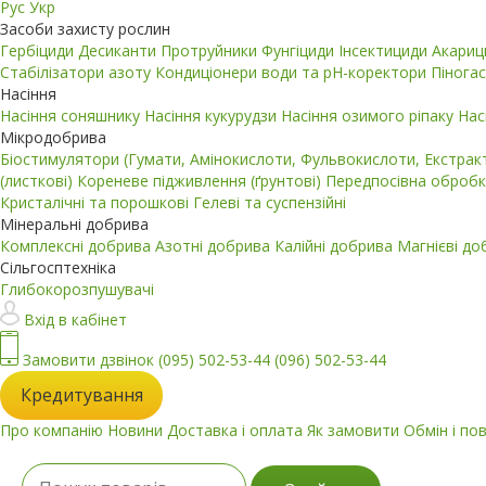
Рус
Укр
Засоби захисту рослин
Гербіциди
Десиканти
Протруйники
Фунгіциди
Інсектициди
Акари
Стабілізатори азоту
Кондиціонери води та pH-коректори
Пінога
Насіння
Насіння соняшнику
Насіння кукурудзи
Насіння озимого ріпаку
Нас
Мікродобрива
Біостимулятори (Гумати, Амінокислоти, Фульвокислоти, Екстра
(листкові)
Кореневе підживлення (ґрунтові)
Передпосівна обробк
Кристалічні та порошкові
Гелеві та суспензійні
Мінеральні добрива
Комплексні добрива
Азотні добрива
Калійні добрива
Магнієві д
Сільгосптехніка
Глибокорозпушувачі
Вхід в кабінет
Замовити дзвінок
(095) 502-53-44
(096) 502-53-44
Кредитування
Про компанію
Новини
Доставка і оплата
Як замовити
Обмін і по