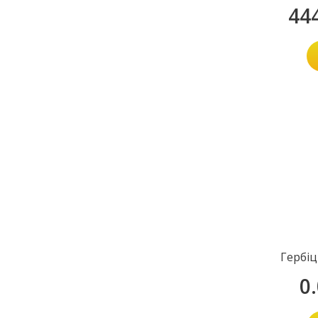
44
Гербі
0