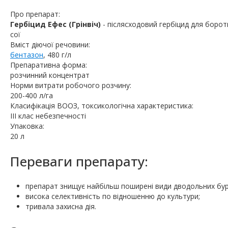
Про препарат:
Гербіцид Ефес (Грінвіч)
- післясходовий гербіцид для борот
сої
Вміст діючої речовини:
бентазон
, 480 г/л
Препаративна форма:
розчинний концентрат
Норми витрати робочого розчину:
200-400 л/га
Класифікація ВООЗ, токсикологічна характеристика:
ІІІ клас небезпечності
Упаковка:
20 л
Переваги препарату:
препарат знищує найбільш поширені види дводольних бур’
висока селективність по відношенню до культури;
тривала захисна дія.