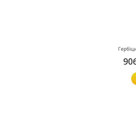
Гербіц
90