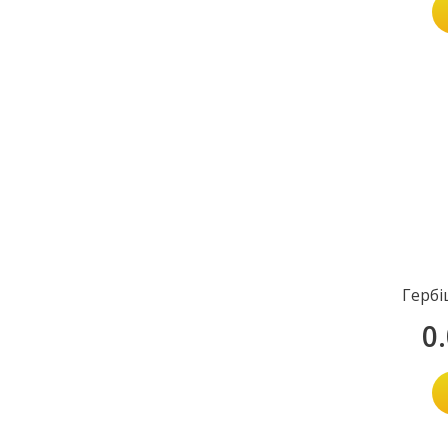
Гербі
0