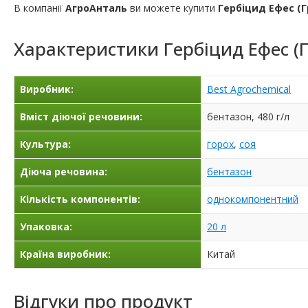
В компанії
АгроАнталь
ви можете купити
Гербіцид Ефес (Г
Характеристики
Гербіцид Ефес (Г
Виробник:
Best Agrochemical
Вміст діючої речовини:
бентазон, 480 г/л
Культура:
горох
,
соя
Діюча речовина:
бентазон
Кількість компонентів:
однокомпонентний
Упаковка:
20 л
Країна виробник:
Китай
Відгуки про продукт