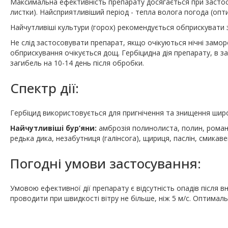
Максимальна ефективність препарату досягається при застосув
листки). Найсприятливіший період - тепла волога погода (опти
Найчутливіші культури (горох) рекомендується обприскувати 
Не слід застосовувати препарат, якщо очікуються нічні заморо
обприскування очікується дощ. Гербіцидна дія препарату, в за
загибель на 10-14 день після обробки.
Спектр дії:
Гербіцид використовується для пригнічення та знищення широ
Найчутливіші бур’яни:
амброзія полинолиста, полин, роман,
редька дика, незабутниця (галінсога), щириця, паслін, смикаве
Погодні умови застосування:
Умовою ефективної дії препарату є відсутність опадів після 
проводити при швидкості вітру не більше, ніж 5 м/с. Оптималь