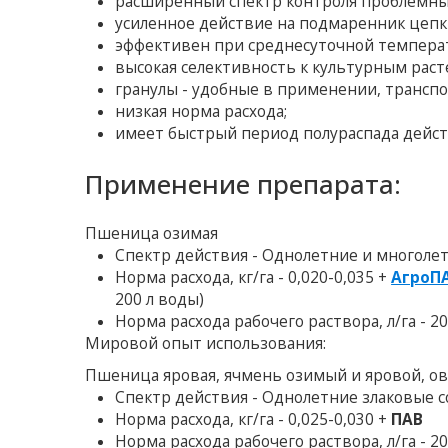
расширенный спектр контроля проблемных
усиленное действие на подмаренник цепки
эффективен при среднесуточной температу
высокая селективность к культурным раст
гранулы - удобные в применении, трансп
низкая норма расхода;
имеет быстрый период полураспада дейст
Применение препарата:
Пшеница озимая
Спектр действия - Однолетние и многоле
Норма расхода, кг/га - 0,020-0,035 +
АгроП
200 л воды)
Норма расхода рабочего раствора, л/га - 2
Мировой опыт использования:
Пшеница яровая, ячмень озимый и яровой, ов
Спектр действия - Однолетние злаковые со
Норма расхода, кг/га - 0,025-0,030 +
ПАВ
Норма расхода рабочего раствора, л/га - 2