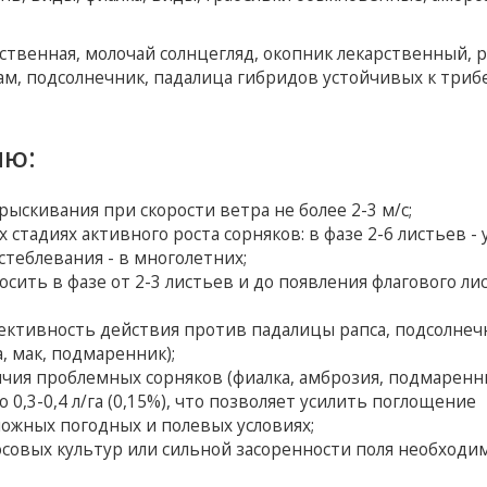
твенная, молочай солнцегляд, окопник лекарственный, р
м, подсолнечник, падалица гибридов устойчивых к триб
ию:
ыскивания при скорости ветра не более 2-3 м/с;
стадиях активного роста сорняков: в фазе 2-6 листьев - 
стеблевания - в многолетних;
ить в фазе от 2-3 листьев и до появления флагового ли
ктивность действия против падалицы рапса, подсолнеч
 мак, подмаренник);
личия проблемных сорняков (фиалка, амброзия, подмаренн
о 0,3-0,4 л/га (0,15%), что позволяет усилить поглощение
ложных погодных и полевых условиях;
осовых культур или сильной засоренности поля необходи