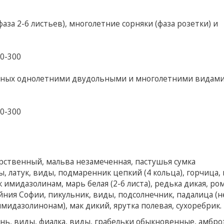
аза 2-6 листьев), многолетние сорняки (фаза розетки) и
00-300
енных однолетними двудольными и многолетними видами
00-300
арственный, мальва незамеченная, пастушья сумка
ды, латук, виды, подмаренник цепкий (4 кольца), горчица,
 имидазолинам, марь белая (2-6 листа), редька дикая, ро
айния Софии, пикульник, виды, подсолнечник, падалица (н
идазолинонам), мак дикий, ярутка полевая, сухоребрик.
ань, виды, фиалка, виды, грабельки обыкновенные, амбро