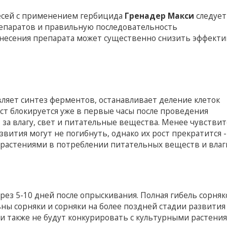
месей с применением гербицида
Гренадер Макси
следует
епаратов и правильную последовательность
внесения препарата может существенно снизить эффект
вляет синтез ферментов, останавливает деление клеток
ост блокируется уже в первые часы после проведения
 за влагу, свет и питательные вещества. Менее чувстви
звития могут не погибнуть, однако их рост прекратится -
 растениями в потреблении питательных веществ и влаг
з 5-10 дней после опрыскивания. Полная гибель сорняк
ны сорняки и сорняки на более поздней стадии развития
они также не будут конкурировать с культурными растени