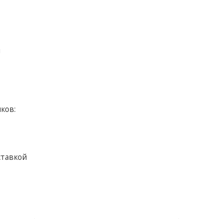
я
ков:
ставкой