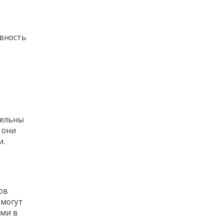
ивность
тельны
 они
и.
ов
 могут
ями в