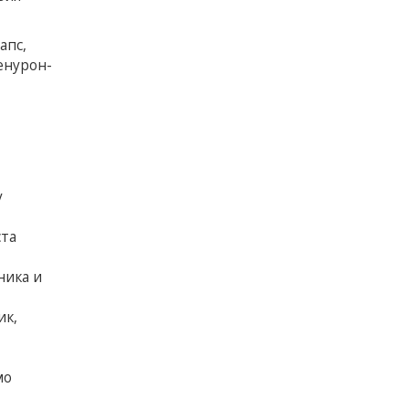
апс,
енурон-
у
ста
ника и
ик,
мо