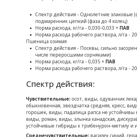
Спектр действия - Однолетние злаковые (ф
подмаренник цепкий (фаза до 4 колец)
Норма расхода, кг/га - 0,030-0,033 +
ПАВ
Норма расхода рабочего раствора, л/га - 2
Пшеница озимая
Спектр действия - Посевы, сильно засор
числе переросшими сорняками)
Норма расхода, кг/га - 0,035 +
ПАВ
Норма расхода рабочего раствора, л/га - 2
Спектр действия:
Чувствительные:
осот, виды, одуванчик лек
обыкновенная, звездчатка средняя, ​​кресс, ви
горошек, виды, падалица рапса не устойчивы к
виды, роман, виды, злынка канадская, дискур
устойчивые гибриды к трибенурон-метилу и им
Среднечувствительные:
василек синий, гер