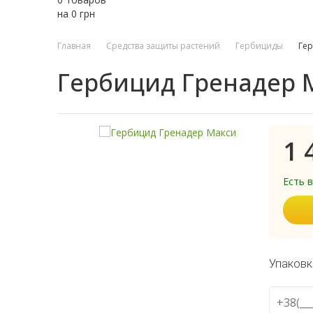
на
0
грн
Главная
Средства защиты растений
Гербициды
Гер
Гербицид Гренадер 
1 
Есть 
Упаковк