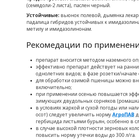
(семядоли-2 листа), паслен черный.
Устойчивые:
вьюнок полевой, дымянка лекарс
падалица гибридов устойчивых к имидазолина
метилу и имидазолинонам.
Рекомедации по применен
препарат вносится методом наземного опр
эффективно препарат действует на ранних 
однолетних видов; в фазе розетки/начале 
для обработки озимой пшеницы можно внос
включительно;
при применении осенью повышается эффе
зимующих двудольных сорняков (ромашка,
в условиях жаркой и сухой погоды или на
осот) следует увеличить норму
АгроПАВ
д
гербицида листьями бурьян, особенно в с
в случае высокой плотности зерновых кол
повысить норму утечки воды до 300 л/га.