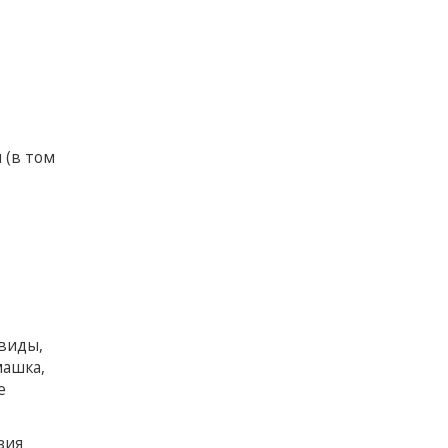
 (в том
 виды,
машка,
е
зия