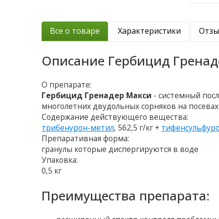
Все о товаре
Характеристики
Отз
Описание
Гербицид Гренад
О препарате:
Гербицид Гренадер Макси
- системный пос
многолетних двудольных сорняков на посева
Содержание действующего вещества:
трибенурон-метил
, 562,5 г/кг +
тифенсульфур
Препаративная форма:
гранулы которые диспергируются в воде
Упаковка:
0,5 кг
Преимущества препарата: