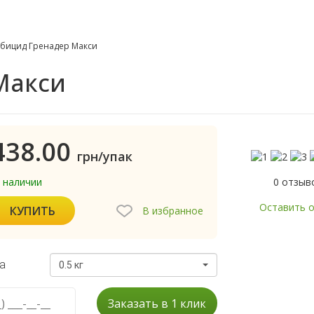
бицид Гренадер Макси
Макси
438.00
грн/упак
0 отзыв
в наличии
Оставить 
КУПИТЬ
В избранное
а
0.5 кг
Заказать в 1 клик