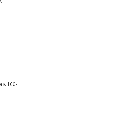
;
.
а в 100-