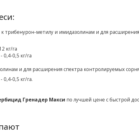
еси:
 к трибенурон-метилу и имидазолинам и для расширени
12 кг/га
- 0,4-0,5 кг/га
олинам и для расширения спектра контролируемых сорня
- 0,4-0,5 кг/га.
ербицид Гренадер Макси
по лучшей цене с быстрой до
упают