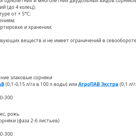
 однолетних и многолетних двудольных видов сорняков
й (до 4 колец);
ре от + 5°С;
ениям;
ортировке и хранении;
вующих веществ и не имеет ограничений в севообороте
тние злаковые сорняки
АВ
(0,1-0,15 л/га в 100 л воды) или
АгроПАВ Экстра
(0,1 л/г
00-300
ес, рожь
рняки (фаза 2-6 листьев)
00-300