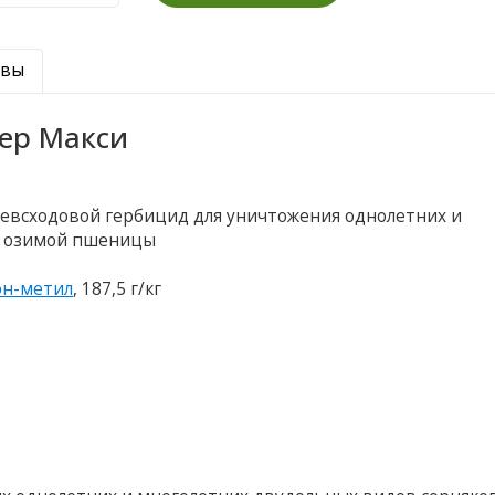
ывы
ер Макси
левсходовой гербицид для уничтожения однолетних и
х озимой пшеницы
он-метил
, 187,5 г/кг