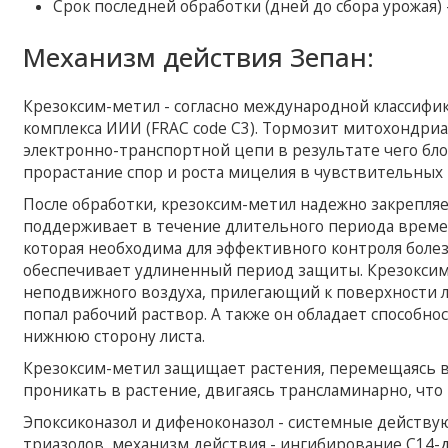
Срок последней обработки (дней до сбора урожая) 
Механизм действия Зепан:
Крезоксим-метил - согласно международной классифи
комплекса ИИИ (FRAC code C3). Тормозит митохондри
электронно-транспортной цепи в результате чего бл
прорастание спор и роста мицелия в чувствительных
После обработки, крезоксим-метил надежно закрепляет
поддерживает в течение длительного периода време
которая необходима для эффективного контроля болез
обеспечивает удлиненный период защиты. Крезоксим-
неподвижного воздуха, прилегающий к поверхности ли
попал рабочий раствор. А также он обладает способн
нижнюю сторону листа.
Крезоксим-метил защищает растения, перемещаясь в 
проникать в растение, двигаясь трансламинарно, что
Эпоксиконазол и дифеноконазол - системные действу
триазолов, механизм действия - ингибирование С14-