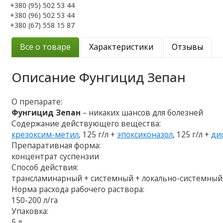
+380 (95) 502 53 44
+380 (96) 502 53 44
+380 (67) 558 15 87
Все о товаре
Характеристики
Отзывы
Описание
Фунгицид Зепан
О препарате:
Фунгицид Зепан
– никаких шансов для болезней
Содержание действующего вещества:
крезоксим-метил
, 125 г/л +
эпоксиконазол
, 125 г/л +
ди
Препаративная форма:
концентрат суспензии
Способ действия:
трансламинарный + системный + локально-системный
Норма расхода рабочего раствора:
150-200 л/га
Упаковка:
5 л