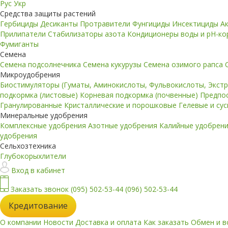
Рус
Укр
Средства защиты растений
Гербициды
Десиканты
Протравители
Фунгициды
Инсектициды
А
Прилипатели
Стабилизаторы азота
Кондиционеры воды и pH-к
Фумиганты
Семена
Семена подсолнечника
Семена кукурузы
Семена озимого рапса
Микроудобрения
Биостимуляторы (Гуматы, Аминокислоты, Фульвокислоты, Экст
подкормка (листовые)
Корневая подкормка (почвенные)
Предпо
Гранулированные
Кристаллические и порошковые
Гелевые и су
Минеральные удобрения
Комплексные удобрения
Азотные удобрения
Калийные удобрен
удобрения
Сельхозтехника
Глубокорыхлители
Вход в кабинет
Заказать звонок
(095) 502-53-44
(096) 502-53-44
Кредитование
О компании
Новости
Доставка и оплата
Как заказать
Обмен и в