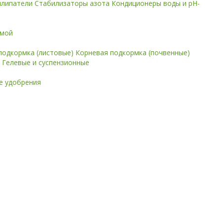
илипатели
Стабилизаторы азота
Кондиционеры воды и pH-
имой
подкормка (листовые)
Корневая подкормка (почвенные)
е
Гелевые и суспензионные
 удобрения