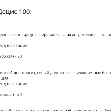
ецис 100:
клопы (клоп вредная черепашка, элия остроголовая), пья
иод вегетации
рожая) - 20
ичный долгоносик, серый долгоносик, свекловичные бло
ющая
иод вегетации
рожая) - 30
псовый пилильщик, листоед рапсовый, крестоцветные бл