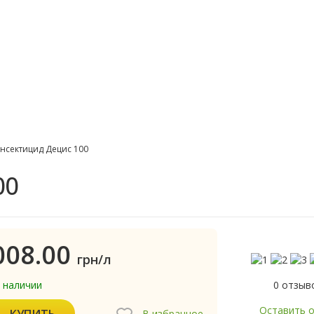
нсектицид Децис 100
00
008.00
грн/л
0 отзыв
в наличии
Оставить 
КУПИТЬ
В избранное