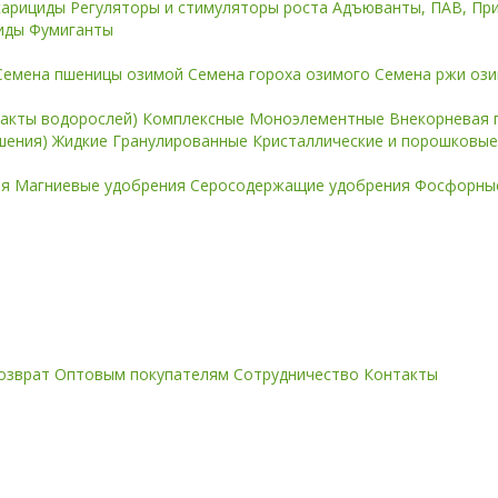
карициды
Регуляторы и стимуляторы роста
Адъюванты, ПАВ, Пр
иды
Фумиганты
Семена пшеницы озимой
Семена гороха озимого
Семена ржи оз
ракты водорослей)
Комплексные
Моноэлементные
Внекорневая 
ошения)
Жидкие
Гранулированные
Кристаллические и порошковы
ия
Магниевые удобрения
Серосодержащие удобрения
Фосфорные
озврат
Оптовым покупателям
Сотрудничество
Контакты