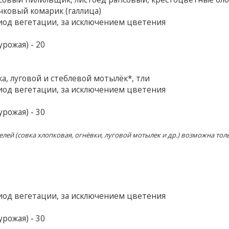
чковый комарик (галлица)
од вегетации, за исключением цветения
рожая) - 20
а, луговой и стеблевой мотылёк*, тли
од вегетации, за исключением цветения
рожая) - 30
ей (совка хлопковая, огнёвки, луговой мотылек и др.) возможна тол
од вегетации, за исключением цветения
рожая) - 30