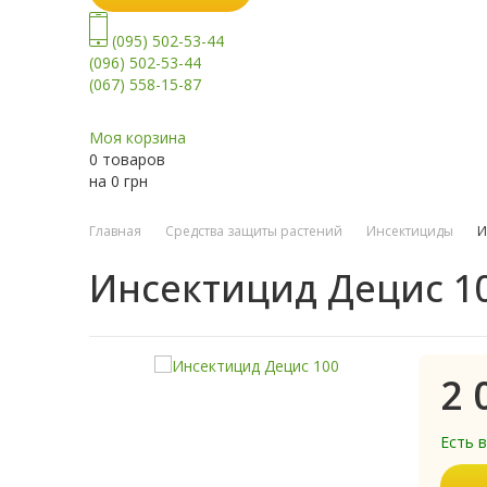
(095) 502-53-44
(096) 502-53-44
(067) 558-15-87
Моя корзина
0 товаров
на
0
грн
Главная
Средства защиты растений
Инсектициды
И
Инсектицид Децис 1
2 
Есть 