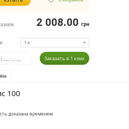
2 008.00
грн
оплате
а
1 л
Заказать в 1 клик
ывы
с 100
ость доказана временем