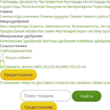
Гербициды
Десиканты
Протравители
Фунгициды
Инсектициды
А
корректоры
Пеногасители
Инокулянты
Биопрепараты
Родентиц
Семена
Семена подсолнечника
Семена кукурузы
Семена озимого рапса
Микроудобрения
Биостимуляторы (Гуматы, Аминокислоты, Фульвокислоты, Экст
Предпосевная обработка семян
Фертигация (через систему ор
Минеральные удобрения
Комплексные удобрения
Азотные удобрения
Калийные удобрен
Сельхозтехника
Глубокорыхлители
Вход в кабинет
Заказать звонок
(095) 502-53-44
(096) 502-53-44
Кредитование
О компании
Новости
Доставка и оплата
Как заказать
Обмен и в
Найти
Кредитование