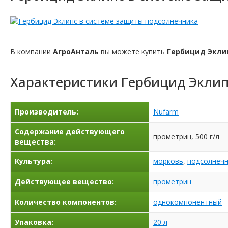
В компании
АгроАнталь
вы можете купить
Гербицид Экли
Характеристики
Гербицид Эклип
Производитель:
Nufarm
Содержание действующего
прометрин, 500 г/л
вещества:
Культура:
морковь
,
подсолнечн
Действующее вещество:
прометрин
Количество компонентов:
однокомпонентный
Упаковка:
20 л