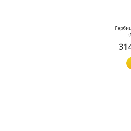
Гербиц
(
31