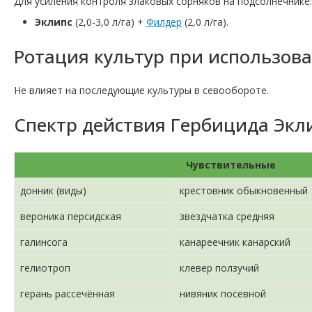
Для усиления контроля злаковых сорняков на подсолнечнике:
Эклипс
(2,0-3,0 л/га) +
Филдер
(2,0 л/га).
Ротация культур при использов
Не влияет на последующие культуры в севообороте.
Спектр действия Гербицида Экл
Чувствительные
донник (виды)
крестовник обыкновенный
вероника персидская
звездчатка средняя
галинсога
канареечник канарский
гелиотроп
клевер ползучий
герань рассечённая
нивяник посевной