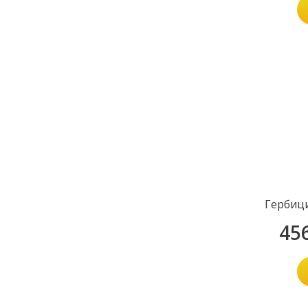
Гербиц
45