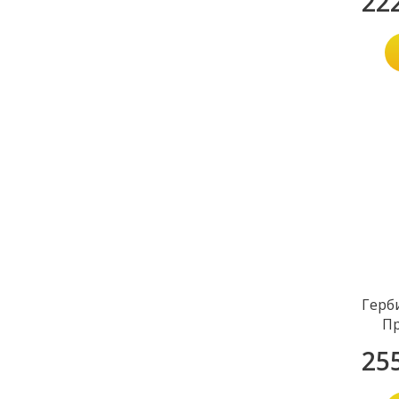
22
Герб
П
25