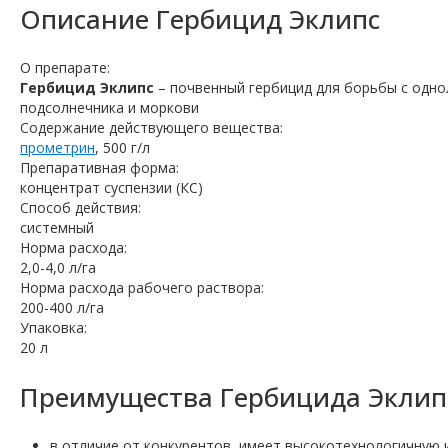
Описание
Гербицид Эклипс
О препарате:
Гербицид Эклипс
– почвенный гербицид для борьбы с одн
подсолнечника и моркови
Содержание действующего вещества:
прометрин
, 500 г/л
Препаративная форма:
концентрат суспензии (КС)
Способ действия:
системный
Норма расхода:
2,0-4,0 л/га
Норма расхода рабочего раствора:
200-400 л/га
Упаковка:
20 л
Преимущества Гербицида Эклип
в отличие от конкурентов, имеет высокотехнологичную 