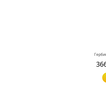
Герби
36