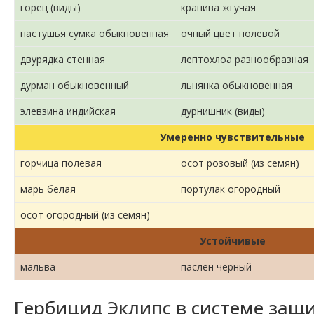
горец (виды)
крапива жгучая
пастушья сумка обыкновенная
очный цвет полевой
двурядка стенная
лептохлоа разнообразная
дурман обыкновенный
льнянка обыкновенная
элевзина индийская
дурнишник (виды)
Умеренно чувствительные
горчица полевая
осот розовый (из семян)
марь белая
портулак огородный
осот огородный (из семян)
Устойчивые
мальва
паслен черный
Гербицид Эклипс в системе защ