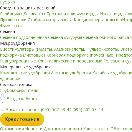
Рус
Укр
Средства защиты растений
Гербициды
Десиканты
Протравители
Фунгициды
Инсектициды
А
Прилипатели
Стабилизаторы азота
Кондиционеры воды и pH-к
Фумиганты
Семена
Семена подсолнечника
Семена кукурузы
Семена озимого рапса
Микроудобрения
Биостимуляторы (Гуматы, Аминокислоты, Фульвокислоты, Экст
подкормка (листовые)
Корневая подкормка (почвенные)
Предпо
Гранулированные
Кристаллические и порошковые
Гелевые и су
Минеральные удобрения
Комплексные удобрения
Азотные удобрения
Калийные удобрен
удобрения
Сельхозтехника
Глубокорыхлители
Вход в кабинет
Заказать звонок
(095) 502-53-44
(096) 502-53-44
Кредитование
О компании
Новости
Доставка и оплата
Как заказать
Обмен и в