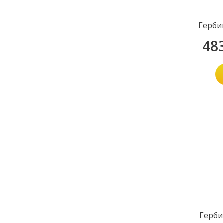
Герби
48
Герби