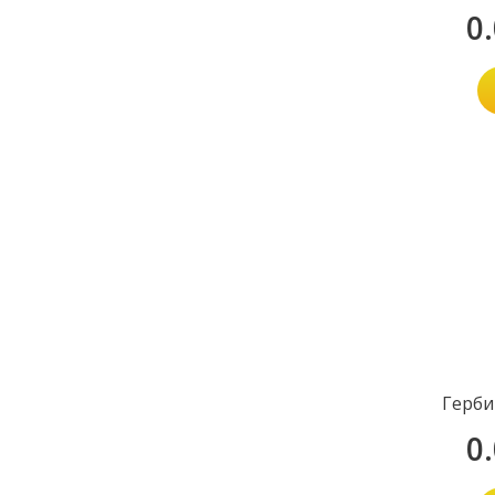
0
Герби
0