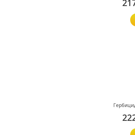
21
Гербици
22