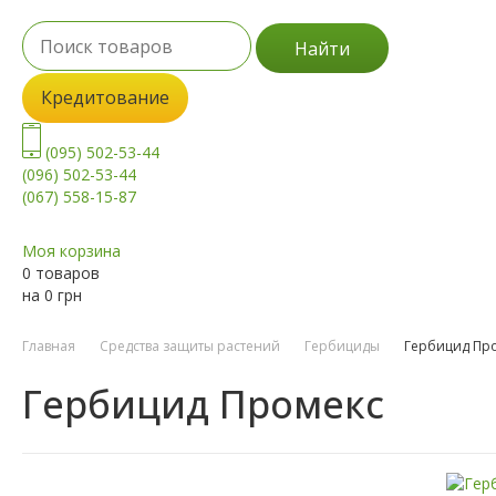
Найти
Кредитование
(095) 502-53-44
(096) 502-53-44
(067) 558-15-87
Моя корзина
0 товаров
на
0
грн
Главная
Средства защиты растений
Гербициды
Гербицид Пр
Гербицид Промекс