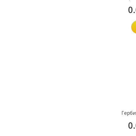
0
Герби
0