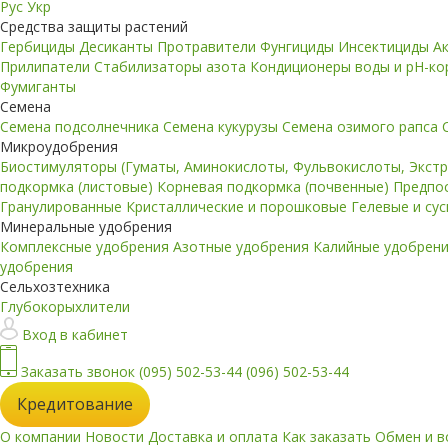
Рус
Укр
Средства защиты растений
Гербициды
Десиканты
Протравители
Фунгициды
Инсектициды
А
Прилипатели
Стабилизаторы азота
Кондиционеры воды и pH-к
Фумиганты
Семена
Семена подсолнечника
Семена кукурузы
Семена озимого рапса
Микроудобрения
Биостимуляторы (Гуматы, Аминокислоты, Фульвокислоты, Экст
подкормка (листовые)
Корневая подкормка (почвенные)
Предпо
Гранулированные
Кристаллические и порошковые
Гелевые и су
Минеральные удобрения
Комплексные удобрения
Азотные удобрения
Калийные удобрен
удобрения
Сельхозтехника
Глубокорыхлители
Вход в кабинет
Заказать звонок
(095) 502-53-44
(096) 502-53-44
Кредитование
О компании
Новости
Доставка и оплата
Как заказать
Обмен и в