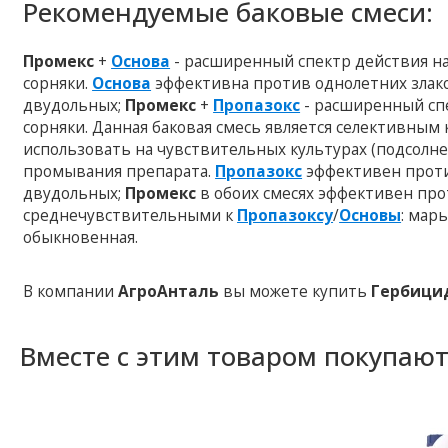
Рекомендуемые баковые смеси:
Промекс
+
Основа
- расширенный спектр действия н
сорняки.
Основа
эффективна против однолетних злак
двудольных;
Промекс
+
Пропазокс
- расширенный спе
сорняки. Данная баковая смесь является селективным
использовать на чувствительных культурах (подсолнеч
промывания препарата.
Пропазокс
эффективен проти
двудольных;
Промекс
в обоих смесях эффективен про
среднечувствительными к
Пропазоксу
/
Основы
: мар
обыкновенная.
В компании
АгроАнталь
вы можете купить
Гербици
Вместе с этим товаром покупаю