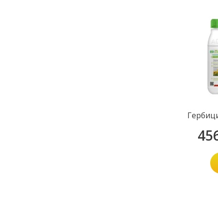
Гербиц
45