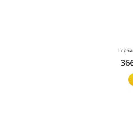
Герби
36