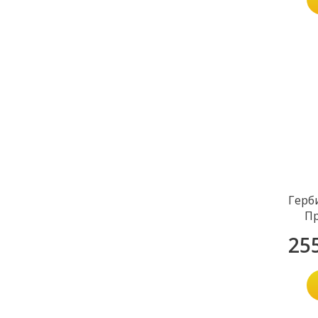
Герб
П
25