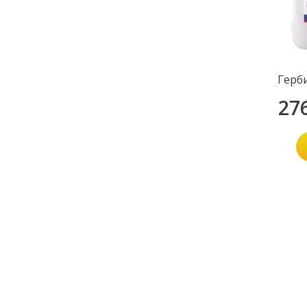
Герб
27