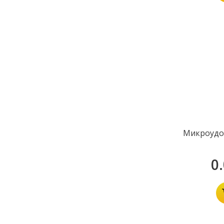
Микроудо
0