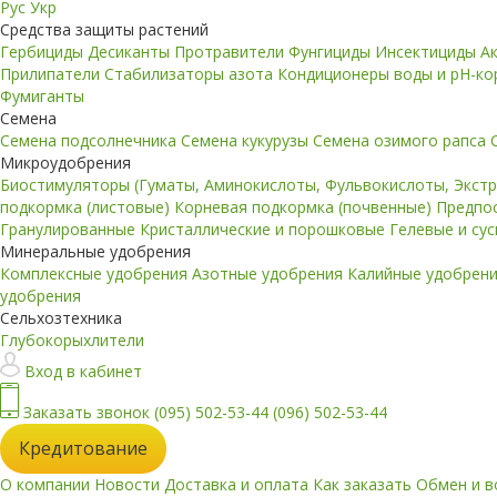
Рус
Укр
Средства защиты растений
Гербициды
Десиканты
Протравители
Фунгициды
Инсектициды
А
Прилипатели
Стабилизаторы азота
Кондиционеры воды и pH-к
Фумиганты
Семена
Семена подсолнечника
Семена кукурузы
Семена озимого рапса
Микроудобрения
Биостимуляторы (Гуматы, Аминокислоты, Фульвокислоты, Экст
подкормка (листовые)
Корневая подкормка (почвенные)
Предпо
Гранулированные
Кристаллические и порошковые
Гелевые и су
Минеральные удобрения
Комплексные удобрения
Азотные удобрения
Калийные удобрен
удобрения
Сельхозтехника
Глубокорыхлители
Вход в кабинет
Заказать звонок
(095) 502-53-44
(096) 502-53-44
Кредитование
О компании
Новости
Доставка и оплата
Как заказать
Обмен и в