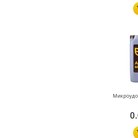
Микроудо
0