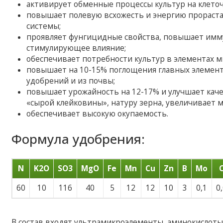
активирует обменные процессы культур на клето
повышает полевую всхожесть и энергию прорастан
системы;
проявляет фунгицидные свойства, повышает имму
стимулирующее влияние;
обеспечивает потребности культур в элементах м
повышает на 10-15% поглощения главных элементо
удобрений и из почвы;
повышает урожайность на 12-17% и улучшает кач
«сырой клейковины», натуру зерна, увеличивает ма
обеспечивает высокую окупаемость.
Формула удобрения:
N
K2O
SO3
MgO
Fe
Mn
Cu
Zn
B
Mo
60
10
116
40
5
12
12
10
3
0,1
0
В состав входят ультрамикроэлементы, аминокислоты.