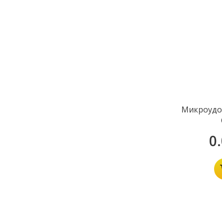
Микроудо
0