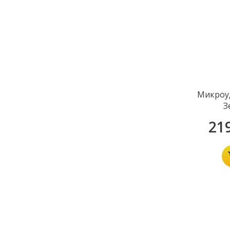
Микроу
З
21