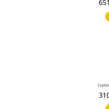
65
Герби
31