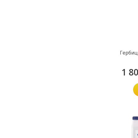
Гербиц
1 8