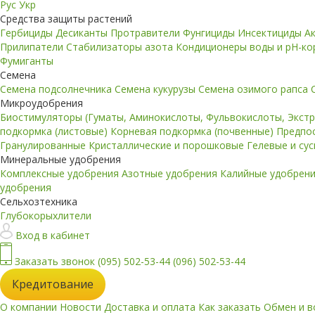
Рус
Укр
Средства защиты растений
Гербициды
Десиканты
Протравители
Фунгициды
Инсектициды
А
Прилипатели
Стабилизаторы азота
Кондиционеры воды и pH-к
Фумиганты
Семена
Семена подсолнечника
Семена кукурузы
Семена озимого рапса
Микроудобрения
Биостимуляторы (Гуматы, Аминокислоты, Фульвокислоты, Экст
подкормка (листовые)
Корневая подкормка (почвенные)
Предпо
Гранулированные
Кристаллические и порошковые
Гелевые и су
Минеральные удобрения
Комплексные удобрения
Азотные удобрения
Калийные удобрен
удобрения
Сельхозтехника
Глубокорыхлители
Вход в кабинет
Заказать звонок
(095) 502-53-44
(096) 502-53-44
Кредитование
О компании
Новости
Доставка и оплата
Как заказать
Обмен и в