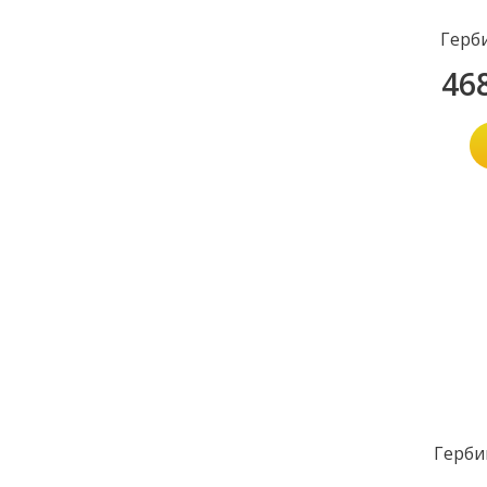
Герб
46
Герби