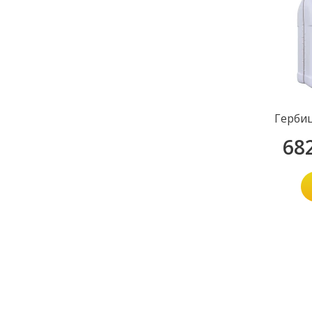
Герби
68