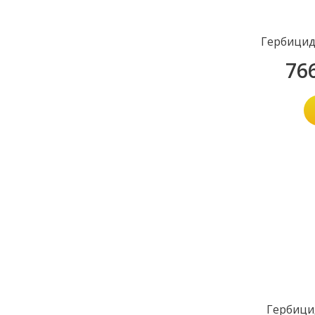
Гербицид
76
Гербици