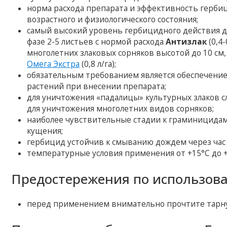
норма расхода препарата и эффективность гербиц
возрастного и физиологического состояния;
самый высокий уровень гербицидного действия до
фазе 2-5 листьев с нормой расхода
Антизлак
(0,4-
многолетних злаковых сорняков высотой до 10 с
Омега Экстра
(0,8 л/га);
обязательным требованием является обеспечени
растений при внесении препарата;
для уничтожения «падалицы» культурных злаков 
для уничтожения многолетних видов сорняков;
наиболее чувствительные стадии к граминицидам у
кущения;
гербицид устойчив к смыванию дождем через час
температурные условия применения от +15°С до +
Предостережения по использов
перед применением внимательно прочтите тарну