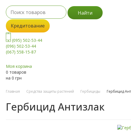
Найти
Кредитование
(095) 502-53-44
(096) 502-53-44
(067) 558-15-87
Моя корзина
0 товаров
на
0
грн
Главная
Средства защиты растений
Гербициды
Гербицид Ант
Гербицид Антизлак