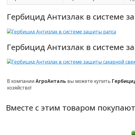
Гербицид Антизлак в системе з
Гербицид Антизлак в системе з
В компании
АгроАнталь
вы можете купить
Гербици
хозяйство!
Вместе с этим товаром покупаю