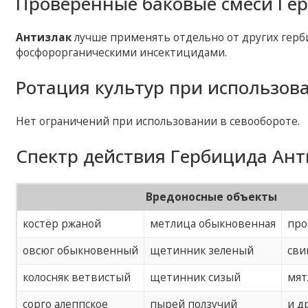
Проверенные баковые смеси Гер
Антизлак
лучше применять отдельно от других герби
фосфорорганическими инсектицидами.
Ротация культур при использов
Нет ограничений при использовании в севообороте.
Спектр действия Гербицида Ант
Вредоносные объекты
костёр ржаной
метлица обыкновенная
про
овсюг обыкновенный
щетинник зеленый
сви
колосняк ветвистый
щетинник сизый
мят
сорго алеппское
пырей ползучий
и д