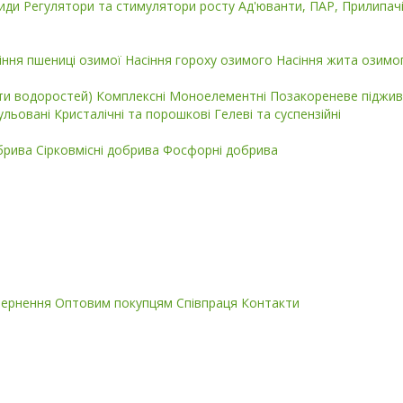
циди
Регулятори та стимулятори росту
Ад'юванти, ПАР, Прилипач
іння пшениці озимої
Насіння гороху озимого
Насіння жита озимо
кти водоростей)
Комплексні
Моноелементні
Позакореневе піджив
ульовані
Кристалічні та порошкові
Гелеві та суспензійні
обрива
Сірковмісні добрива
Фосфорні добрива
вернення
Оптовим покупцям
Співпраця
Контакти