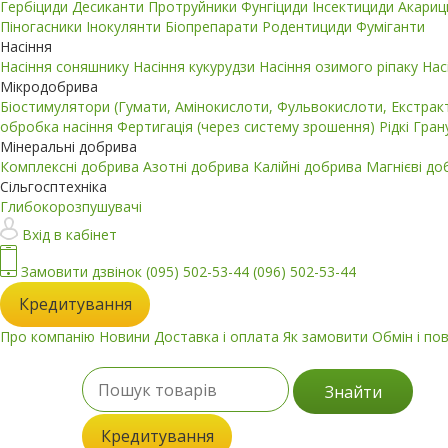
Гербіциди
Десиканти
Протруйники
Фунгіциди
Інсектициди
Акари
Піногасники
Інокулянти
Біопрепарати
Родентициди
Фуміганти
Насіння
Насіння соняшнику
Насіння кукурудзи
Насіння озимого ріпаку
Нас
Мікродобрива
Біостимулятори (Гумати, Амінокислоти, Фульвокислоти, Екстра
обробка насіння
Фертигація (через систему зрошення)
Рідкі
Гран
Мінеральні добрива
Комплексні добрива
Азотні добрива
Калійні добрива
Магнієві д
Сільгосптехніка
Глибокорозпушувачі
Вхід в кабінет
Замовити дзвінок
(095) 502-53-44
(096) 502-53-44
Кредитування
Про компанію
Новини
Доставка і оплата
Як замовити
Обмін і по
Знайти
Кредитування