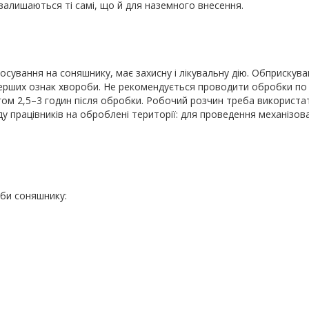
залишаються ті самі, що й для наземного внесення.
тосування на соняшнику, має захисну і лікувальну дію. Обприскув
ерших ознак хвороби. Не рекомендується проводити обробки по 
гом 2,5–3 годин після обробки. Робочий розчин треба використа
ду працівників на оброблені території: для проведення механізов
оби соняшнику: