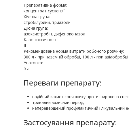
Препаративна форма:
концентрат суспензії
Хімічна група:
стробілурини, триазоли
Діюча група:
азоксистробін, дифеноконазол
Клас токсичності:
II
Рекомендована норма витрати робочого розчину:
300 л - при наземній обробці, 100 л - при авіаобробці
Упаковка:
5 л
Переваги препарату:
надійний захист соняшнику проти широкого спек
тривалий захисний період;
неперевершений профілактичний і лікувальний ефе
Застосування препарату: