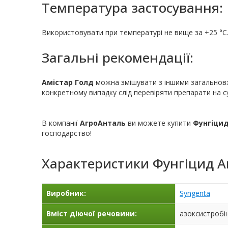
Температура застосування:
Використовувати при температурі не вище за +25 °С
Загальні рекомендації:
Амістар Голд
можна змішувати з іншими загальновж
конкретному випадку слід перевіряти препарати на су
В компанії
АгроАнталь
ви можете купити
Фунгіцид
господарство!
Характеристики
Фунгіцид А
Виробник:
Syngenta
Вміст діючої речовини:
азоксистробін