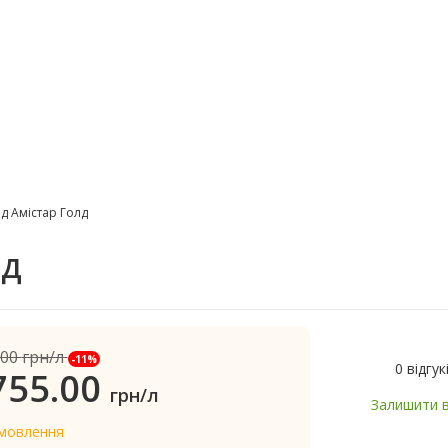
д Амістар Голд
лд
.00
грн/л
-11%
0 відгук
755.00
грн/л
Залишити в
амовлення