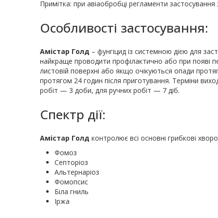
Примітка: при авіаобробці регламенти застосування 
Особливості застосування:
Амістар Голд
– фунгіцид із системною дією для зас
найкраще проводити профілактично або при появі п
листовій поверхні або якщо очікуються опади протя
протягом 24 годин після приготування. Терміни вихо
робіт — 3 доби, для ручних робіт — 7 діб.
Спектр дії:
Амістар Голд
контролює всі основні грибкові хвор
Фомоз
Септоріоз
Альтернаріоз
Фомопсис
Біла гниль
Іржа