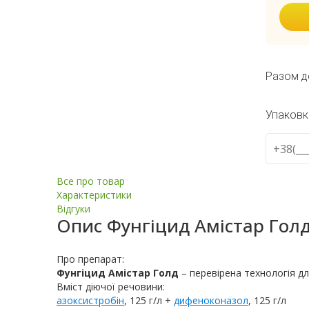
Разом д
Упаковк
Все про товар
Характеристики
Відгуки
Опис
Фунгіцид Амістар Гол
Про препарат:
Фунгіцид Амістар Голд
–
перевірена технологія д
Вміст діючої речовини:
азоксистробін
, 125 г/л +
дифеноконазол
, 125 г/л