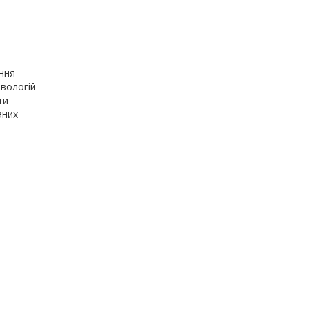
ання
вологій
ти
аних