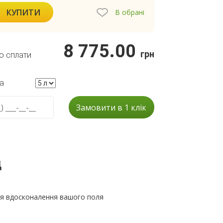
КУПИТИ
В обрані
8 775.00
грн
о сплати
а
Замовити в 1 клік
д
ля вдосконалення вашого поля