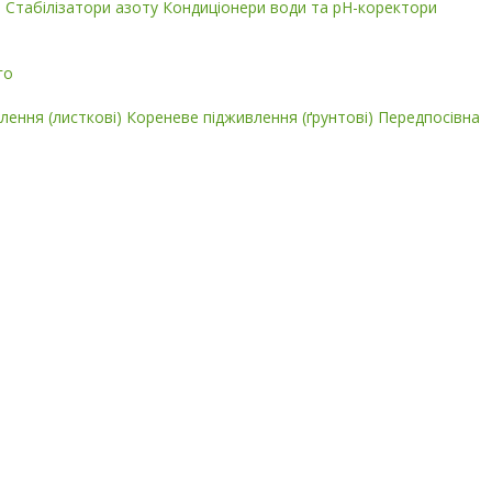
і
Стабілізатори азоту
Кондиціонери води та pH-коректори
го
лення (листкові)
Кореневе підживлення (ґрунтові)
Передпосівна