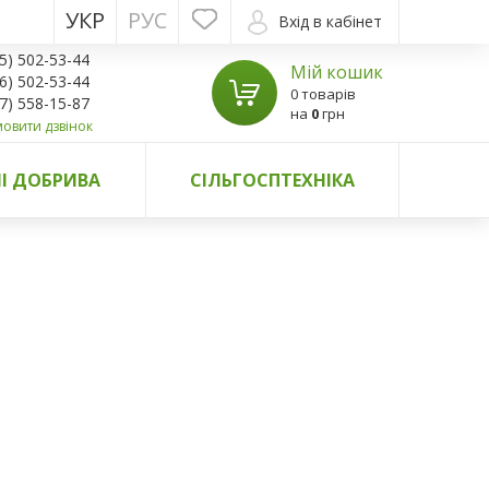
УКР
РУС
Вхід в кабінет
5) 502-53-44
Мій кошик
6) 502-53-44
0 товарів
7) 558-15-87
на
0
грн
овити дзвінок
І ДОБРИВА
СІЛЬГОСПТЕХНІКА