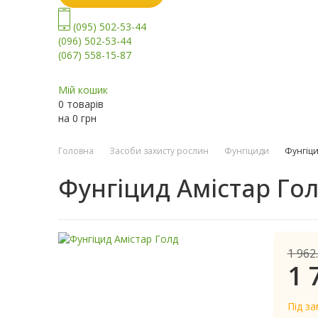
(095) 502-53-44
(096) 502-53-44
(067) 558-15-87
Мій кошик
0 товарів
на
0
грн
Головна
Засоби захисту рослин
Фунгіциди
Фунгіци
Фунгіцид Амістар Го
1 962
1 
Під з