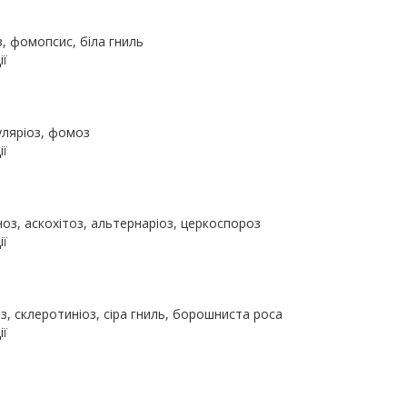
з, фомопсис, біла гниль
ії
уляріоз, фомоз
ії
ноз, аскохітоз, альтернаріоз, церкоспороз
ії
оз, склеротиніоз, сіра гниль, борошниста роса
ії