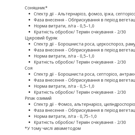
Соняшник*
Спектр дії - Альтернаріоз, фомоз, іржа, септоріо
Фаза внесення - Обприскування в період вегетац
Норма витрати, л/га - 0,5–1,0
Кратність обробок/ Термін очікування - 2/30
Цукровий буряк
Спектр дії - Борошниста роса, церкоспороз, рам
Фаза внесення - Обприскування в період вегетац
Норма витрати, л/га - 0,5–1,0
Кратність обробок/ Термін очікування - 2/30
Соя
Спектр дії - Борошниста роса, септоріоз, антрак
Фаза внесення - Обприскування в період вегетац
Норма витрати, л/га - 0,5–1,0
Кратність обробок/ Термін очікування - 2/30
Ріпак озимий
Спектр дії - Фомоз, альтернаріоз, циліндроспорі
Фаза внесення - Обприскування в період вегетац
Норма витрати, л/га - 0,75–1,0
Кратність обробок/ Термін очікування - 2/30
*У тому числі авіаметодом