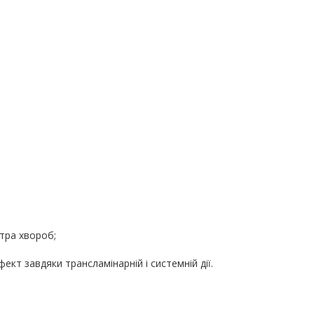
тра хвороб;
кт завдяки трансламінарній і системній дії.