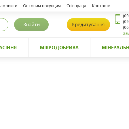
замовити
Оптовим покупцям
Співпраця
Контакти
(09
(09
Знайти
Кредитування
(06
Зам
АСІННЯ
МІКРОДОБРИВА
МІНЕРАЛЬН