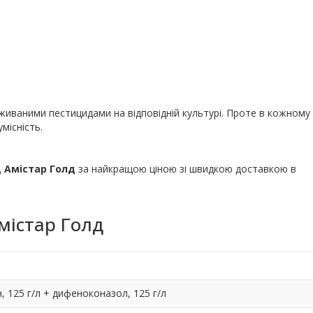
.
иваними пестицидами на відповідній культурі. Проте в кожному
місність.
 Амістар Голд
за найкращою ціною зі швидкою доставкою в
містар Голд
, 125 г/л + дифеноконазол, 125 г/л