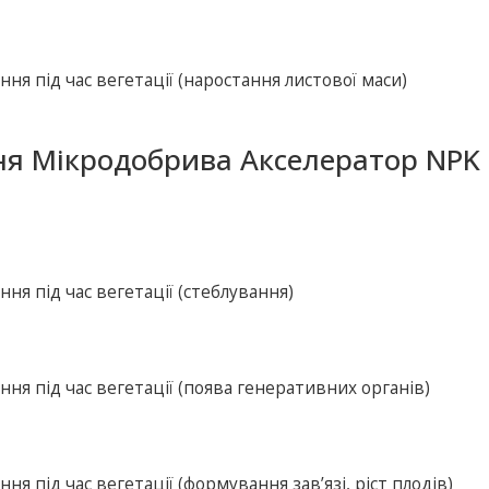
ня під час вегетації (наростання листової маси)
ня Мікродобрива Акселератор NPK 
ня під час вегетації (стеблування)
ня під час вегетації (поява генеративних органів)
я під час вегетації (формування зав’язі, ріст плодів)