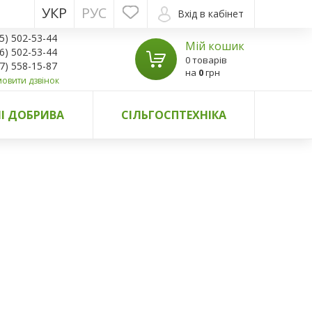
УКР
РУС
Вхід в кабінет
5) 502-53-44
Мій кошик
6) 502-53-44
0 товарів
7) 558-15-87
на
0
грн
овити дзвінок
І ДОБРИВА
СІЛЬГОСПТЕХНІКА