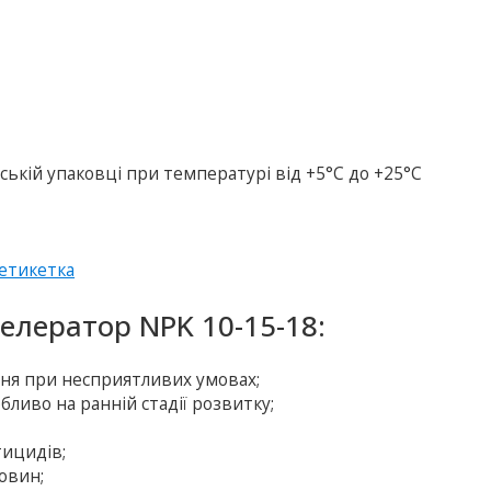
ській упаковці при температурі від +5°С до +25°С
етикетка
елератор NPK 10-15-18:
ня при несприятливих умовах;
ливо на ранній стадії розвитку;
тицидів;
овин;