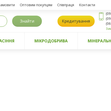
замовити
Оптовим покупцям
Співпраця
Контакти
(09
(09
Знайти
Кредитування
(06
Зам
АСІННЯ
МІКРОДОБРИВА
МІНЕРАЛЬН