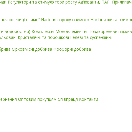
циди
Регулятори та стимулятори росту
Ад'юванти, ПАР, Прилипач
іння пшениці озимої
Насіння гороху озимого
Насіння жита озимо
кти водоростей)
Комплексні
Моноелементні
Позакореневе піджив
ульовані
Кристалічні та порошкові
Гелеві та суспензійні
обрива
Сірковмісні добрива
Фосфорні добрива
вернення
Оптовим покупцям
Співпраця
Контакти