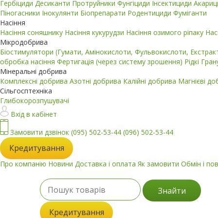
Гербіциди
Десиканти
Протруйники
Фунгіциди
Інсектициди
Акари
Піногасники
Інокулянти
Біопрепарати
Родентициди
Фуміганти
Насіння
Насіння соняшнику
Насіння кукурудзи
Насіння озимого ріпаку
Нас
Мікродобрива
Біостимулятори (Гумати, Амінокислоти, Фульвокислоти, Екстра
обробка насіння
Фертигація (через систему зрошення)
Рідкі
Гран
Мінеральні добрива
Комплексні добрива
Азотні добрива
Калійні добрива
Магнієві д
Сільгосптехніка
Глибокорозпушувачі
Вхід в кабінет
Замовити дзвінок
(095) 502-53-44
(096) 502-53-44
Кредитування
Про компанію
Новини
Доставка і оплата
Як замовити
Обмін і по
Знайти
Кредитування