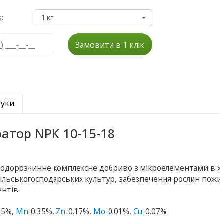
а
1 кг
Замовити в 1 клік
гуки
атор NPK 10-15-18
водорозчинне комплексне добриво з мікроелементами в 
сільськогосподарських культур, забезпечення рослин по
ентів
55%,
Mn
-0.35%,
Zn
-0.17%,
Mo
-0.01%,
Cu
-0.07%