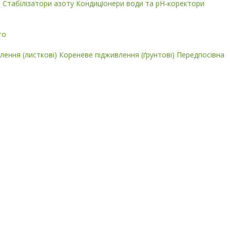
і
Стабілізатори азоту
Кондиціонери води та pH-коректори
го
лення (листкові)
Кореневе підживлення (ґрунтові)
Передпосівна