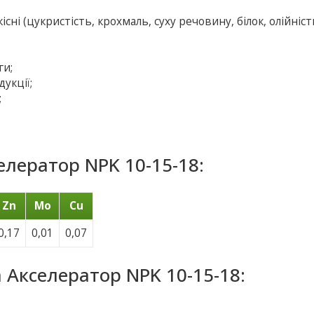
існі (цукристість, крохмаль, суху речовину, білок, олійніст
ги;
укції;
;
лератор NPK 10-15-18:
Zn
Mo
Cu
0,17
0,01
0,07
 Акселератор NPK 10-15-18: