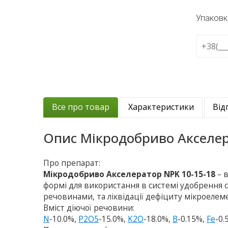
Упаковк
Все про товар
Характеристики
Від
Опис
Мікродобриво Акселер
Про препарат:
Мікродобриво Акселератор NPK 10-15-18
– 
формі для використання в системі удобрення 
речовинами, та ліквідації дефіциту мікроелем
Вміст діючої речовини:
N
-10.0%,
P2O5
-15.0%,
K2O
-18.0%,
B
-0.15%,
Fe
-0.