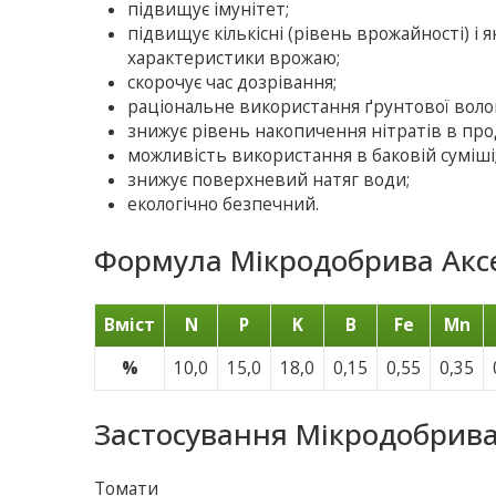
підвищує імунітет;
підвищує кількісні (рівень врожайності) і як
характеристики врожаю;
скорочує час дозрівання;
раціональне використання ґрунтової воло
знижує рівень накопичення нітратів в прод
можливість використання в баковій суміші
знижує поверхневий натяг води;
екологічно безпечний.
Формула Мікродобрива Аксе
Вміст
N
P
K
B
Fe
Mn
%
10,0
15,0
18,0
0,15
0,55
0,35
Застосування Мікродобрива
Томати