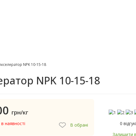
кселератор NPK 10-15-18
ратор NPK 10-15-18
00
грн/кг
0 відгук
 в наявності
В обрані
Залишити в