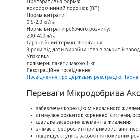
Препаративна форма:
водорозчинний порошок (ВП)
Норма витрати:
0,5-2,0 кг/га
Норма витрати робочого розчину:
200-400 л/га
Гарантійний термін зберігання:
3 роки від дати виробництва в закритій завод
Упаковка:
полімерні пакети масою 1 кг
Реєстраційне посвідчення:
Посвідчення про державну реєстрацію
,
Тарна 
Переваги Мікродобрива Акс
забезпечує корекцію мінерального живлен
стимулює розвиток кореневої системи, особ
швидке засвоєння елементів живлення;
знімає стрес рослин при використанні пес
підвищує ступінь засвоєння поживних реч