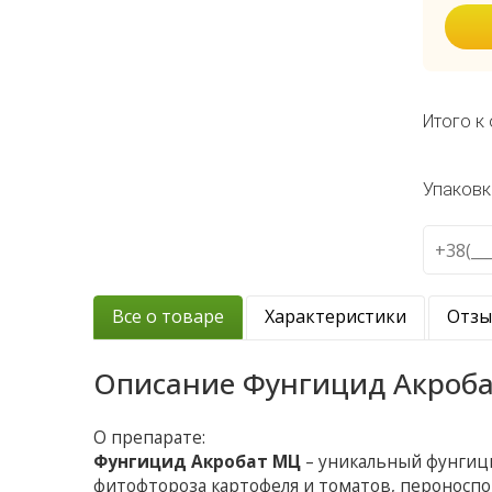
Итого к 
Упаковк
Все о товаре
Характеристики
Отз
Описание
Фунгицид Акроб
О препарате:
Фунгицид Акробат МЦ
– уникальный фунгиц
фитофтороза картофеля и томатов, пероноспо