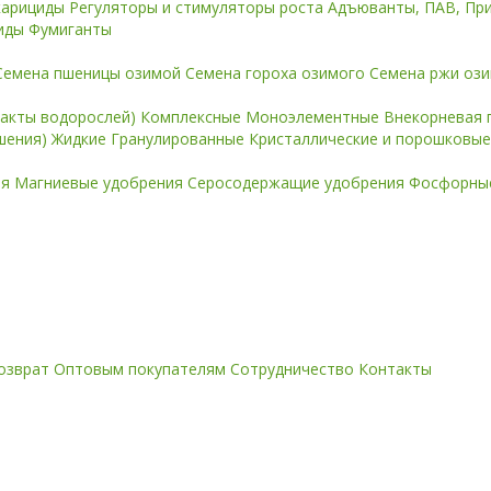
карициды
Регуляторы и стимуляторы роста
Адъюванты, ПАВ, Пр
иды
Фумиганты
Семена пшеницы озимой
Семена гороха озимого
Семена ржи оз
ракты водорослей)
Комплексные
Моноэлементные
Внекорневая 
ошения)
Жидкие
Гранулированные
Кристаллические и порошковы
ия
Магниевые удобрения
Серосодержащие удобрения
Фосфорные
озврат
Оптовым покупателям
Сотрудничество
Контакты