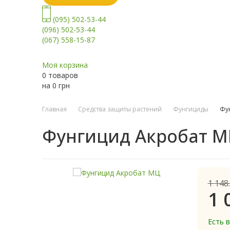
(095) 502-53-44
(096) 502-53-44
(067) 558-15-87
Моя корзина
0 товаров
на
0
грн
Главная
Средства защиты растений
Фунгициды
Фу
Фунгицид Акробат 
1 148
1 
Есть 