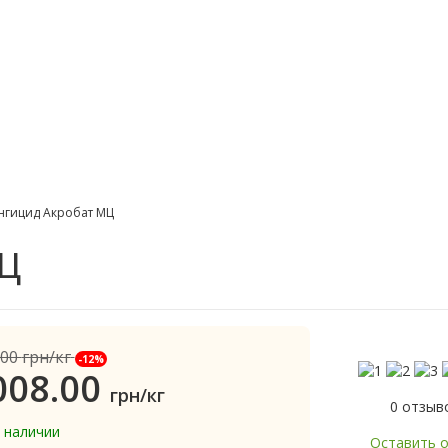
нгицид Акробат МЦ
МЦ
.00
грн/кг
-12%
008.00
грн/кг
0 отзыв
в наличии
Оставить 