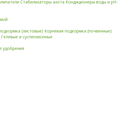
илипатели
Стабилизаторы азота
Кондиционеры воды и pH-
имой
подкормка (листовые)
Корневая подкормка (почвенные)
е
Гелевые и суспензионные
 удобрения