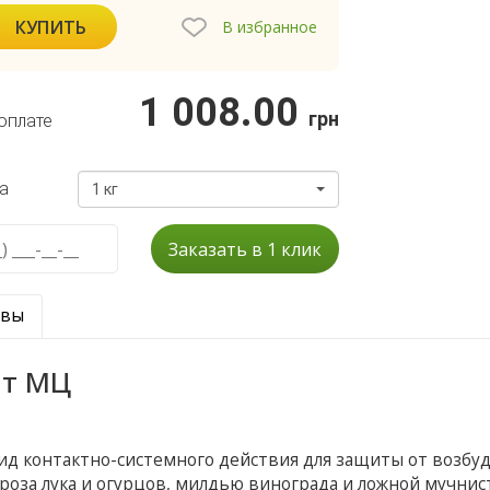
КУПИТЬ
В избранное
1 008.00
грн
оплате
а
1 кг
Заказать в 1 клик
ывы
ат МЦ
ид контактно-системного действия для защиты от возбу
роза лука и огурцов, милдью винограда и ложной мучнис