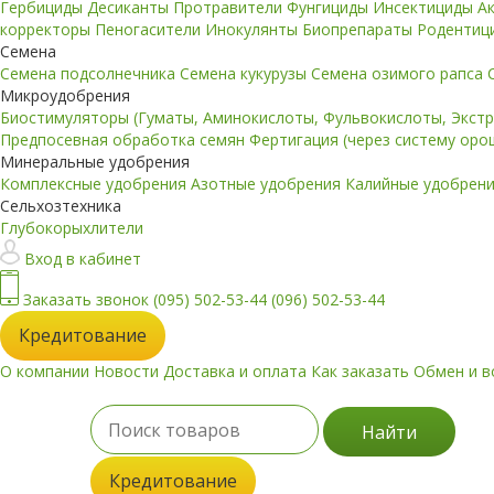
Гербициды
Десиканты
Протравители
Фунгициды
Инсектициды
А
корректоры
Пеногасители
Инокулянты
Биопрепараты
Родентиц
Семена
Семена подсолнечника
Семена кукурузы
Семена озимого рапса
Микроудобрения
Биостимуляторы (Гуматы, Аминокислоты, Фульвокислоты, Экст
Предпосевная обработка семян
Фертигация (через систему ор
Минеральные удобрения
Комплексные удобрения
Азотные удобрения
Калийные удобрен
Сельхозтехника
Глубокорыхлители
Вход в кабинет
Заказать звонок
(095) 502-53-44
(096) 502-53-44
Кредитование
О компании
Новости
Доставка и оплата
Как заказать
Обмен и в
Найти
Кредитование