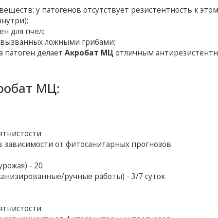
еществ: у патогенов отсутствует резистентность к это
нутри);
ен для пчел;
, вызванных ложными грибами;
а патоген делает
Акробат МЦ
отличным антирезистент
робат МЦ:
ятнистости
в зависимости от фитосанитарных прогнозов
рожая) - 20
анизированные/ручные работы) - 3/7 суток
ятнистости