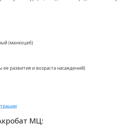
ный (манкоцеб)
зы ее развития и возраста насаждений)
страции
кробат МЦ: