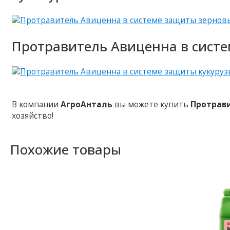
Протравитель Авиценна в систе
В компании
АгроАнталь
вы можете купить
Протрав
хозяйство!
Похожие товары