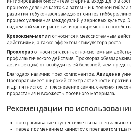
ингибирования биосинтеза стерина, входящего в сост
процессе деления клеток, а затем – и к полной гибели
развития тебуконазол замедляет синтез гиббереллинов
процесс удлинения междоузлий у зерновых культур. 
надземной части растения и одновременно способст
Крезоксим-метил
относится к мезосистемным дейс
действиями, а также эффектом стимулятора роста.
Прохлораз
относится к контактно-системным дейст
профилактического действия. Прохлораз обеззаражива
дезинфекция) от возбудителей болезней, чем предот
Благодаря наличию трех компонентов,
Авиценна
унич
Препарат имеет широкий спектр активности против п
и др. пятнистости, плесневение семян, снежная плес
прорастания и всхожесть посевного материала.
Рекомендации по использовани
протравливание осуществляется на специальных 
перед применением канистру с препаратом тщат