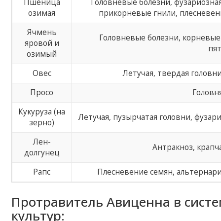
Пшеница
Головневые болезни, фузариозна
озимая
прикорневые гнили, плесневени
Ячмень
Головневые болезни, корневые 
яровой и
пят
озимый
Овес
Летучая, твердая головни
Просо
Головн
Кукуруза (на
Летучая, пузырчатая головни, фуза
зерно)
Лен-
Антракноз, крапч
долгунец
Рапс
Плесневение семян, альтернарио
Протравитель Авиценна в сист
культур: