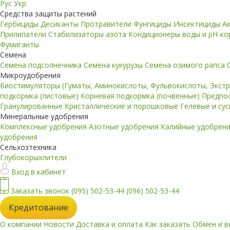
Рус
Укр
Средства защиты растений
Гербициды
Десиканты
Протравители
Фунгициды
Инсектициды
А
Прилипатели
Стабилизаторы азота
Кондиционеры воды и pH-к
Фумиганты
Семена
Семена подсолнечника
Семена кукурузы
Семена озимого рапса
Микроудобрения
Биостимуляторы (Гуматы, Аминокислоты, Фульвокислоты, Экст
подкормка (листовые)
Корневая подкормка (почвенные)
Предпо
Гранулированные
Кристаллические и порошковые
Гелевые и су
Минеральные удобрения
Комплексные удобрения
Азотные удобрения
Калийные удобрен
удобрения
Сельхозтехника
Глубокорыхлители
Вход в кабинет
Заказать звонок
(095) 502-53-44
(096) 502-53-44
Кредитование
О компании
Новости
Доставка и оплата
Как заказать
Обмен и в