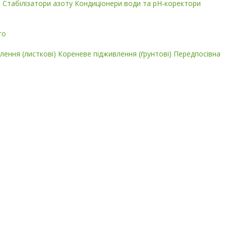
і
Стабілізатори азоту
Кондиціонери води та pH-коректори
го
лення (листкові)
Кореневе підживлення (ґрунтові)
Передпосівна