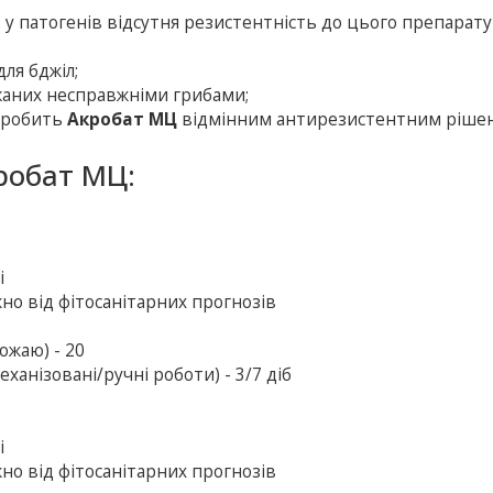
 у патогенiв вiдсутня резистентнiсть до цього препарату
ля бджіл;
каних несправжніми грибами;
в робить
Акробат МЦ
відмінним антирезистентним ріше
робат МЦ:
i
жно від фітосанітарних прогнозів
ожаю) - 20
ханізовані/ручні роботи) - 3/7 діб
i
жно від фітосанітарних прогнозів