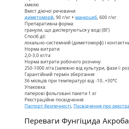
хмелю
Вміст діючої речовини:
диметоморф
, 90 г/кг +
манкоцеб
, 600 г/кг
Препаративна форма:
гранули, що диспергуються у воді (ВГ)
Спосіб дії:
локально-системний (димето­морф) і контактн
Норма витрати:
2,0-3,0 кг/га
Норма витрати робочого розчину:
250-1000 л/га (залежно вiд культури, фази її р
Гарантійний термін зберігання:
36 місяців при температурі від -10...+30°C
Упаковка:
паперовi фольговані пакети 1 кг
Реєстраційне посвідчення:
Паспорт безпечності
,
Посвідчення про реєстр
Переваги Фунгіцида Акроба