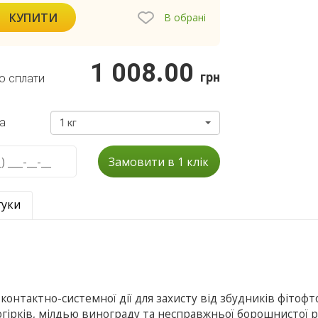
КУПИТИ
В обрані
1 008.00
грн
о сплати
а
1 кг
Замовити в 1 клік
гуки
 контактно-системної дiї для захисту від збудників фiтоф
 огiркiв, мiлдью винограду та несправжньої борошнистої 