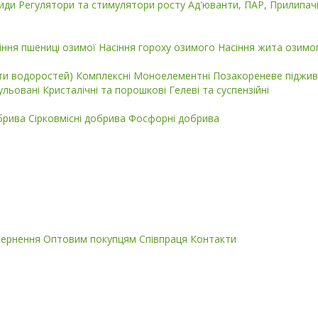
циди
Регулятори та стимулятори росту
Ад'юванти, ПАР, Прилипач
іння пшениці озимої
Насіння гороху озимого
Насіння жита озимо
кти водоростей)
Комплексні
Моноелементні
Позакореневе піджив
ульовані
Кристалічні та порошкові
Гелеві та суспензійні
обрива
Сірковмісні добрива
Фосфорні добрива
вернення
Оптовим покупцям
Співпраця
Контакти