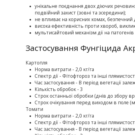
унiкальне поєднання двох дiючих речовин:
подвiйний захист (зовнi та зсередини);
не впливає на корисних комах, безпечний д
висока ефективність проти хвороб, викли
мультисайтовий механізм дії на патогені
Застосування Фунгіцида Ак
Картопля
Норма витрати - 2,0 кг/га
Спектр дії - Фiтофтороз та iншi плямистост
Час застосування - В перiод вегетацiї зале
Кількість обробок - 3
Строк останньої обробки (днів до збору вр
Строк очікування перед виходом в поле (ме
Томати
Норма витрати - 2,0 кг/га
Спектр дії - Фiтофтороз та iншi плямистост
Час застосування - В перiод вегетацiї зале