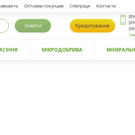
замовити
Оптовим покупцям
Співпраця
Контакти
(09
(09
Знайти
Кредитування
(06
Зам
АСІННЯ
МІКРОДОБРИВА
МІНЕРАЛЬН