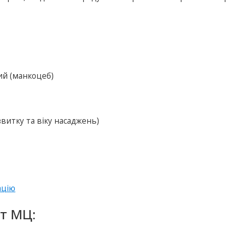
ий (манкоцеб)
озвитку та вiку насаджень)
ацію
т МЦ: