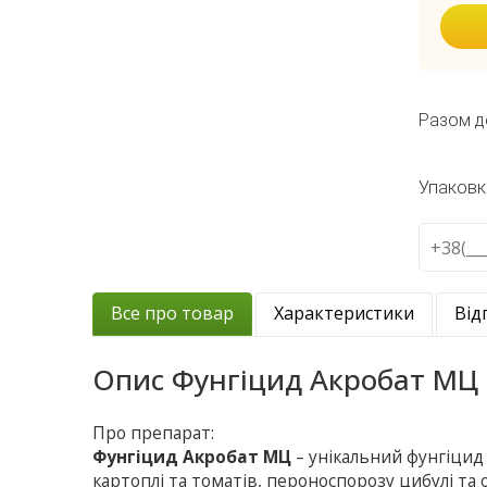
Разом д
Упаковк
Все про товар
Характеристики
Від
Опис
Фунгіцид Акробат МЦ
Про препарат:
Фунгіцид Акробат МЦ
– унiкальний фунгiцид
картоплi та томатiв, пероноспорозу цибулi та