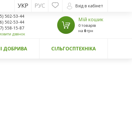
УКР
РУС
Вхід в кабінет
5) 502-53-44
Мій кошик
6) 502-53-44
0 товарів
7) 558-15-87
на
0
грн
овити дзвінок
І ДОБРИВА
СІЛЬГОСПТЕХНІКА