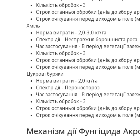
Кількість обробок - 3
Строк останньої обробки (днів до збору вр
Строк очікування перед виходом в поле (ме
Хмiль
Норма витрати - 2,0-3,0 кг/га
Спектр дії - Несправжня борошниста роса
Час застосування - В перiод вегетацiї зале
Кількість обробок - 3
Строк останньої обробки (днів до збору вр
Строк очікування перед виходом в поле (ме
Цукровi буряки
Норма витрати - 2,0 кг/га
Спектр дії - Пероноспороз
Час застосування - В перiод вегетацiї зале
Кількість обробок - 3
Строк останньої обробки (днів до збору вр
Строк очікування перед виходом в поле (ме
Механізм дії Фунгіцида Акр