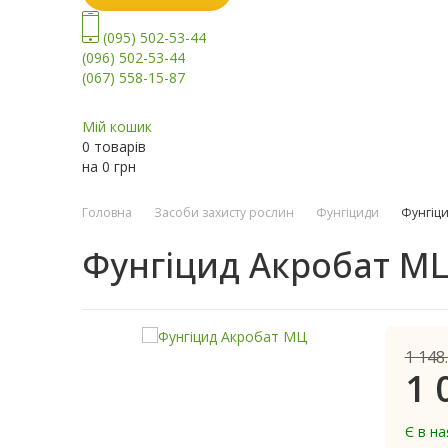
(095) 502-53-44
(096) 502-53-44
(067) 558-15-87
Мій кошик
0 товарів
на
0
грн
Головна
Засоби захисту рослин
Фунгіциди
Фунгіц
Фунгіцид Акробат М
1 148
1 
Є в на