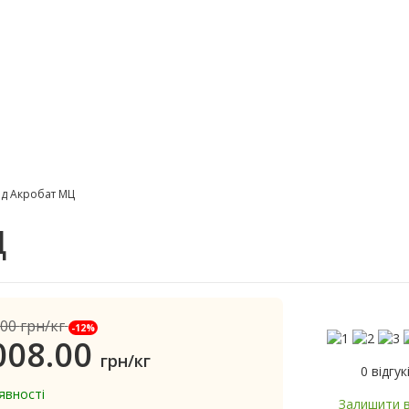
ид Акробат МЦ
Ц
.00
грн/кг
-12%
008.00
грн/кг
0 відгук
явності
Залишити в