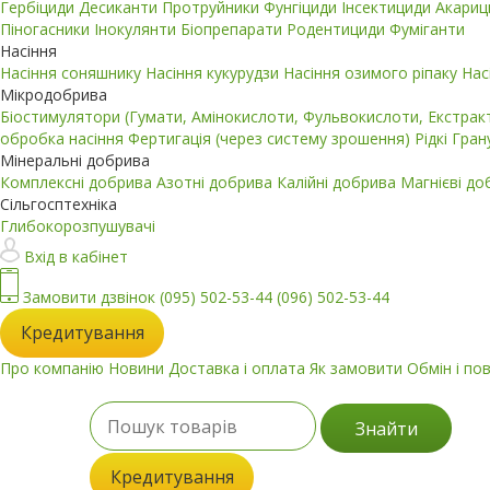
Гербіциди
Десиканти
Протруйники
Фунгіциди
Інсектициди
Акари
Піногасники
Інокулянти
Біопрепарати
Родентициди
Фуміганти
Насіння
Насіння соняшнику
Насіння кукурудзи
Насіння озимого ріпаку
Нас
Мікродобрива
Біостимулятори (Гумати, Амінокислоти, Фульвокислоти, Екстра
обробка насіння
Фертигація (через систему зрошення)
Рідкі
Гран
Мінеральні добрива
Комплексні добрива
Азотні добрива
Калійні добрива
Магнієві д
Сільгосптехніка
Глибокорозпушувачі
Вхід в кабінет
Замовити дзвінок
(095) 502-53-44
(096) 502-53-44
Кредитування
Про компанію
Новини
Доставка і оплата
Як замовити
Обмін і по
Знайти
Кредитування