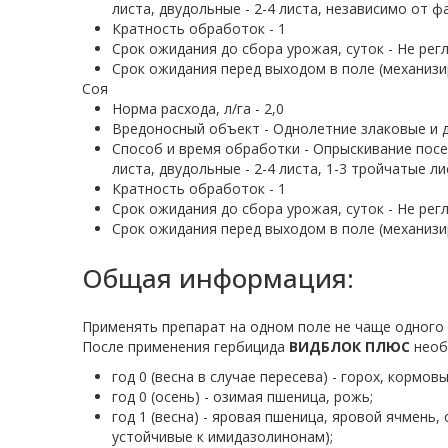
листа, двудольные - 2-4 листа, независимо от 
Кратность обработок - 1
Срок ожидания до сбора урожая, суток - Не рег
Срок ожидания перед выходом в поле (механизи
Соя
Норма расхода, л/га - 2,0
Вредоносный объект - Однолетние злаковые и 
Способ и время обработки - Опрыскивание посев
листа, двудольные - 2-4 листа, 1-3 тройчатые л
Кратность обработок - 1
Срок ожидания до сбора урожая, суток - Не рег
Срок ожидания перед выходом в поле (механизи
Общая информация:
Применять препарат на одном поле не чаще одного р
После применения гербицида
ВИДБЛОК ПЛЮС
необ
год 0 (весна в случае пересева) - горох, кормо
год 0 (осень) - озимая пшеница, рожь;
год 1 (весна) - яровая пшеница, яровой ячмень, 
устойчивые к имидазолинонам);