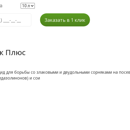
а
Заказать в 1 клик
к Плюс
ид для борьбы со злаковыми и двудольными сорняками на посе
идазолинонов) и сои