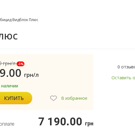
рбицид Видблок Плюс
люс
0
грн/л
-5%
0 отзыв
9.00
грн/л
Оставить 
в наличии
КУПИТЬ
В избранное
7 190.00
грн
оплате