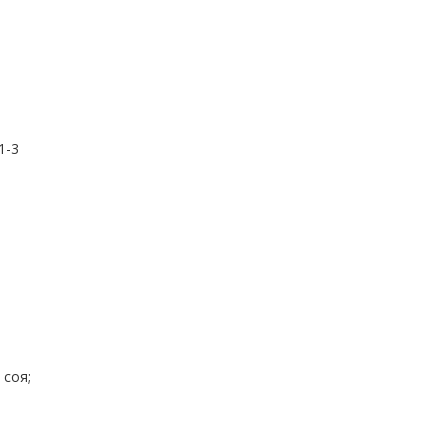
1-3
 соя;
,