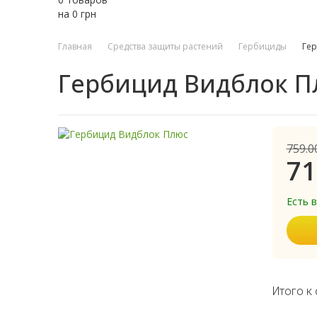
на
0
грн
Главная
Средства защиты растений
Гербициды
Ге
Гербицид Видблок П
759.0
71
Есть 
Итого к 