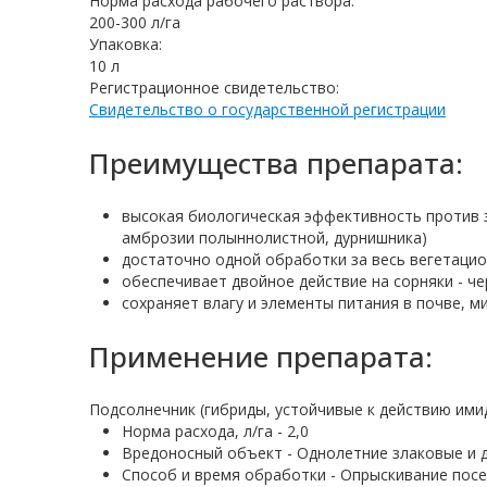
Норма расхода рабочего раствора:
200-300 л/га
Упаковка:
10 л
Регистрационное свидетельство:
Свидетельство о государственной регистрации
Преимущества препарата:
высокая биологическая эффективность против з
амброзии полыннолистной, дурнишника)
достаточно одной обработки за весь вегетацио
обеспечивает двойное действие на сорняки - чер
сохраняет влагу и элементы питания в почве, м
Применение препарата:
Подсолнечник (гибриды, устойчивые к действию им
Норма расхода, л/га - 2,0
Вредоносный объект - Однолетние злаковые и 
Способ и время обработки - Опрыскивание посев