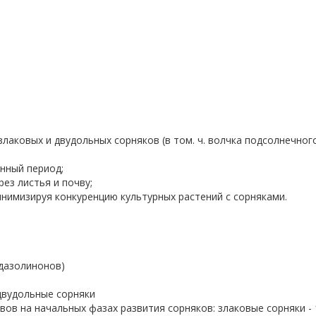
лаковых и двудольных сорняков (в том. ч. волчка подсолнечног
нный период;
ез листья и почву;
инимизируя конкуренцию культурных растений с сорняками.
идазолинонов)
двудольные сорняки
ов на начальных фазах развития сорняков: злаковые сорняки - 