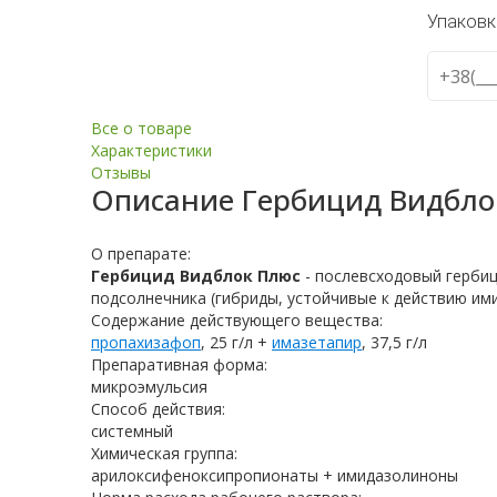
Упаковк
Все о товаре
Характеристики
Отзывы
Описание
Гербицид Видбло
О препарате:
Гербицид Видблок Плюс
- послевсходовый гербиц
подсолнечника (гибриды, устойчивые к действию им
Содержание действующего вещества:
пропахизафоп
, 25 г/л +
имазетапир
, 37,5 г/л
Препаративная форма:
микроэмульсия
Способ действия:
системный
Химическая группа:
арилоксифеноксипропионаты + имидазолиноны