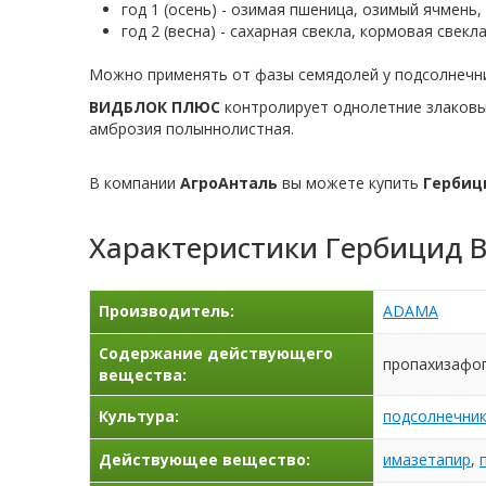
год 1 (осень) - озимая пшеница, озимый ячмень,
год 2 (весна) - сахарная свекла, кормовая свекл
Можно применять от фазы семядолей у подсолнечни
ВИДБЛОК ПЛЮС
контролирует однолетние злаковы
амброзия полыннолистная.
В компании
АгроАнталь
вы можете купить
Гербиц
Характеристики
Гербицид 
Производитель:
ADAMA
Содержание действующего
пропахизафоп,
вещества:
Культура:
подсолнечни
Действующее вещество:
имазетапир
,