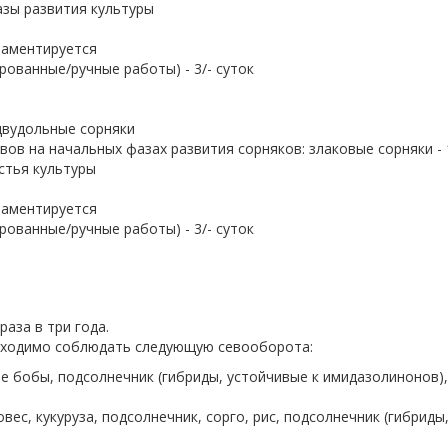
фазы развития культуры
ламентируется
рованные/ручные работы) - 3/- суток
двудольные сорняки
ов на начальных фазах развития сорняков: злаковые сорняки - 
истья культуры
ламентируется
рованные/ручные работы) - 3/- суток
аза в три года.
ходимо соблюдать следующую севооборота:
вые бобы, подсолнечник (гибриды, устойчивые к имидазолинонов),
овес, кукуруза, подсолнечник, сорго, рис, подсолнечник (гибриды