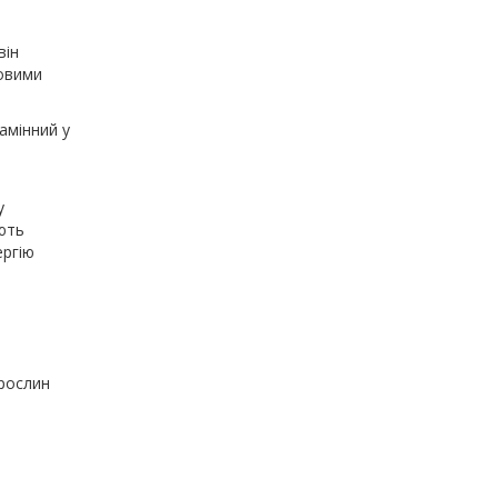
він
товими
замінний у
у
ють
ергію
 рослин