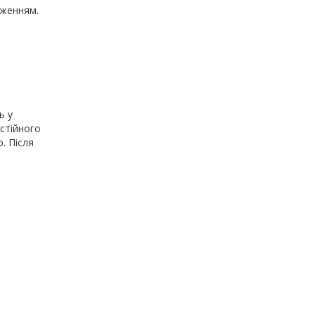
оженням.
ь у
остійного
. Після