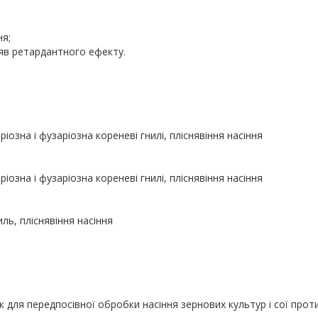
ня;
в ретардантного ефекту.
озна і фузаріозна кореневі гнилі, пліснявіння насіння
озна і фузаріозна кореневі гнилі, пліснявіння насіння
иль, пліснявіння насіння
для передпосівної обробки насіння зернових культур і сої прот