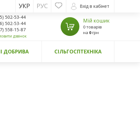
УКР
РУС
Вхід в кабінет
5) 502-53-44
Мій кошик
6) 502-53-44
0 товарів
7) 558-15-87
на
0
грн
овити дзвінок
І ДОБРИВА
СІЛЬГОСПТЕХНІКА