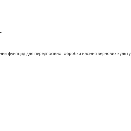
т
ий фунгіцид для передпосівної обробки насіння зернових культур 