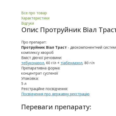
Все про товар
Характеристики
Відгуки
Опис
Протруйник Віал Трас
Про препарат:
Протруйник Віал Траст
- двокомпонентний системн
комплексу хвороб
Вміст діючої речовини:
тебуконазол
, 60 г/л +
тіабендазол
, 80 г/л
Препаративна форма:
концентрат суспензії
Упаковка:
5 л
Реєстраційне посвідчення:
Посвідчення про державну реєстрацію
Переваги препарату: