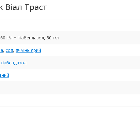
 Віал Траст
60 г/л + тіабендазол, 80 г/л
ма
,
соя
,
ячмінь ярий
,
тіабендазол
тний