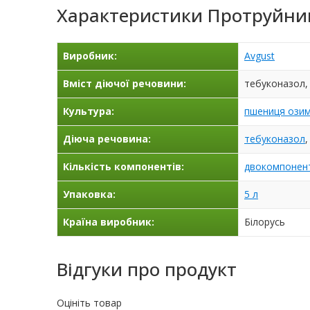
Характеристики
Протруйник
Виробник:
Avgust
Вміст діючої речовини:
тебуконазол, 
Культура:
пшениця ози
Діюча речовина:
тебуконазол
Кількість компонентів:
двокомпонен
Упаковка:
5 л
Країна виробник:
Білорусь
Відгуки про продукт
Оцініть товар