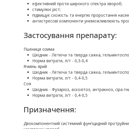
ефективний проти широкого спектра хвороб;
стимулює ріст;
підвищує схожість та енергію проростання насін
антистресові компоненти унеможливлюють проя
Застосування препарату:
Пшениця озима
Шкідник - Летюча та тверда сажка, гельмінтоспорі
Норма витрати, л/т - 0,3-0,4
Ячмінь ярий
Шкідник - Летюча та тверда сажка, гельмінтоспорі
Норма витрати, л/т - 0,4-0,5
Соя
Шкідник - Фузаріоз, аскохітоз, антракноз, сіра гн
Норма витрати, л/т - 0,4-0,5
Призначення:
Двокомпонентний системний фунгіцидний протруйник 