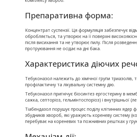
комплексу хвороб.
Препаративна форма:
Концентрат суспензії. Ця формуляція забезпечує відм
обробляється, та утворює на її поверхні високоякіс
після висихання та не утворює пилу. Після розведенн
протруювання не осідає на дні бака.
Характеристика діючих реч
Тебуконазол належить до хімічної групи триазолів, 
профілактичну та лікувальну системну дію.
Тебуконазол пригнічує біосинтез ергостерину в мем
сажка, септоріоз, гельмінтоспоріоз) і внутрішньої (ле
Тіабендазол порушує процес поділу клітинних ядер ф
збудників хвороб, які уражують кореневу систему (кор
перебуває на кореневих та пожнивних рештках у грун
Механізм дії: