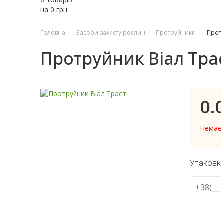
на
0
грн
Головна
Засоби захисту рослин
Протруйники
Прот
Протруйник Віал Тра
0.
Немає
Упаковк