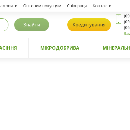
замовити
Оптовим покупцям
Співпраця
Контакти
(09
(09
Знайти
Кредитування
(06
Зам
АСІННЯ
МІКРОДОБРИВА
МІНЕРАЛЬН