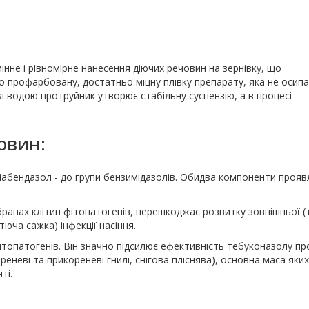
інне і рівномірне нанесення діючих речовин на зернівку, що
но профарбовану, достатньо міцну плівку препарату, яка не осип
я водою протруйник утворює стабільну суспензію, а в процесі
овин:
тіабендазол - до групи бензимідазолів. Обидва компоненти проя
бранах клітин фітопатогенів, перешкоджає розвитку зовнішньої (
тюча сажка) інфекції насіння.
ітопатогенів. Він значно підсилює ефективність тебуконазолу пр
еневі та прикореневі гнилі, снігова пліснява), основна маса яких
ті.