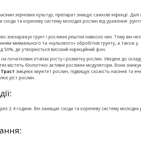
сінин зернових культур, препарат знищує сажкові інфекції. Далі 
чи сходи та кореневу систему молодих рослин від ураження рун
ково знезаражує грунт і рослинні рештки навколо них. Тому він не
нням мінімального та «нульового» обробітків грунту, а також у
д 50%, де утворюється високий інфекційний фон.
на початкових етапах росту і розвитку рослин. Уведені до склад
тях містять біологічно активні рослинні модулятори. Вони знижу
 Траст
зміцнює імунітет рослин, підвищує схожість насіння та ен
лює ріст рослин.
ії:
ерез 2-4 години. Він захищає сходи та кореневу систему молодих
ання: