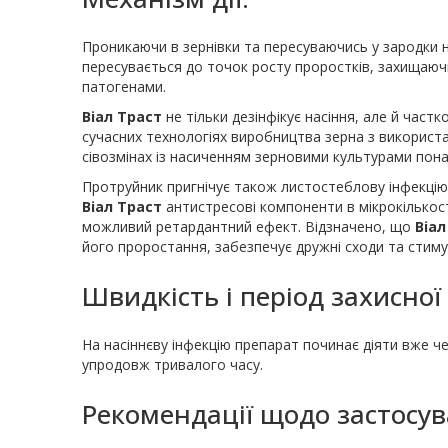
Проникаючи в зернівки та пересуваючись у зародки на
пересувається до точок росту проростків, захищаю
патогенами.
Віал Траст
не тільки дезінфікує насіння, але й част
сучасних технологіях виробництва зерна з використа
сівозмінах із насиченням зерновими культурами пона
Протруйник пригнічує також листостеблову інфекцію 
Віал Траст
антистресові компоненти в мікрокількос
можливий ретардантний ефект. Відзначено, що
Віал
його проростання, забезпечує дружні сходи та стиму
Швидкість і період захисної д
На насіннєву інфекцію препарат починає діяти вже ч
упродовж тривалого часу.
Рекомендації щодо застосув