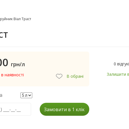
руйник Віал Траст
ст
00
грн/л
0 відгук
Залишити в
 в наявності
В обрані
а
Замовити в 1 клік