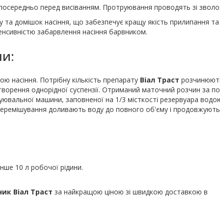
посередньо перед висіванням. Протруювання проводять зі звол
 та домішок насіння, що забезпечує кращу якість прилипання та
енсивністю забарвлення насіння барвником.
ни:
ю насіння. Потрібну кількість препарату
Віал Траст
розчинюют
утворення однорідної суспензії. Отриманий маточний розчин за п
ювальної машини, заповненої на 1/3 місткості резервуара водою
о перемішування доливають воду до повного об'єму і продовжують
нше 10 л робочої рідини.
ик Віал Траст
за найкращою ціною зі швидкою доставкою в