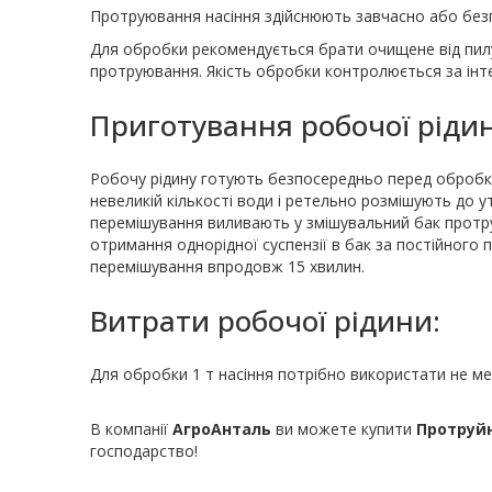
Протруювання насіння здійснюють завчасно або без
Для обробки рекомендується брати очищене від пилу
протруювання. Якість обробки контролюється за інт
Приготування робочої ріди
Робочу рідину готують безпосередньо перед обробко
невеликій кількості води і ретельно розмішують до 
перемішування виливають у змішувальний бак протру
отримання однорідної суспензії в бак за постійног
перемішування впродовж 15 хвилин.
Витрати робочої рідини:
Для обробки 1 т насіння потрібно використати не ме
В компанії
АгроАнталь
ви можете купити
Протруйн
господарство!