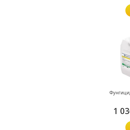
Фунгици
1 0