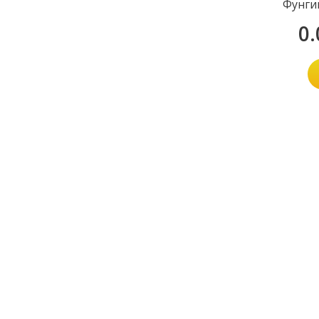
Фунги
0