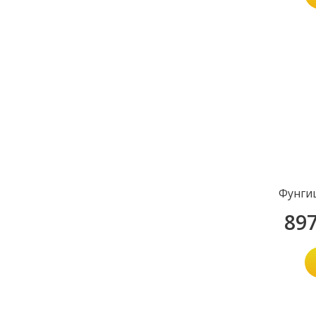
Фунги
89