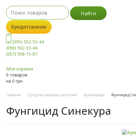
Найти
Кредитование
(095) 502-53-44
(096) 502-53-44
(067) 558-15-87
Моя корзина
0 товаров
на
0
грн
Главная
Средства защиты растений
Фунгициды
Фунгицид Си
Фунгицид Синекура