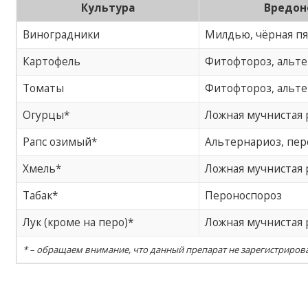
Культура
Вредон
Виноградники
Милдью, чёрная п
Картофель
Фитофтороз, альт
Томаты
Фитофтороз, альт
Огурцы*
Ложная мучнистая 
Рапс озимый*
Альтернариоз, пер
Хмель*
Ложная мучнистая 
Табак*
Пероноспороз
Лук (кроме на перо)*
Ложная мучнистая 
* – обращаем внимание, что данный препарат не зарегистрирова