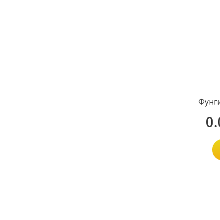
Фунг
0