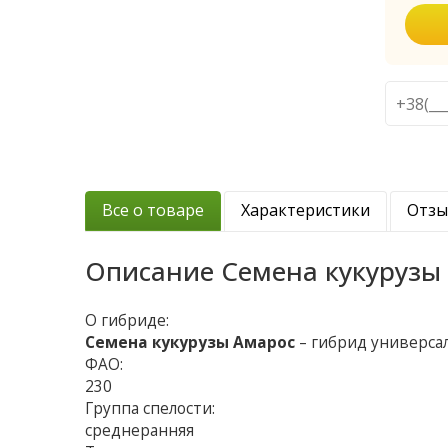
Все о товаре
Характеристики
Отз
Описание
Семена кукурузы
О гибриде:
Семена кукурузы Амарос
– гибрид универса
ФАО:
230
Группа спелости:
среднеранняя