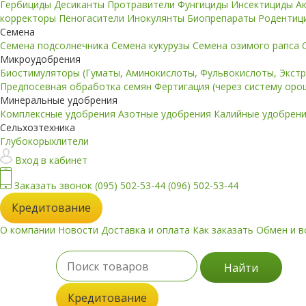
Гербициды
Десиканты
Протравители
Фунгициды
Инсектициды
А
корректоры
Пеногасители
Инокулянты
Биопрепараты
Родентиц
Семена
Семена подсолнечника
Семена кукурузы
Семена озимого рапса
Микроудобрения
Биостимуляторы (Гуматы, Аминокислоты, Фульвокислоты, Экст
Предпосевная обработка семян
Фертигация (через систему ор
Минеральные удобрения
Комплексные удобрения
Азотные удобрения
Калийные удобрен
Сельхозтехника
Глубокорыхлители
Вход в кабинет
Заказать звонок
(095) 502-53-44
(096) 502-53-44
Кредитование
О компании
Новости
Доставка и оплата
Как заказать
Обмен и в
Найти
Кредитование