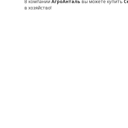
В компании
АгроАнталь
вы можете купить
С
в хозяйство!