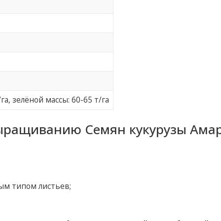
/га, зелёной массы: 60-65 т/га
ыращиванию Семян кукурузы Амар
ым типом листьев;