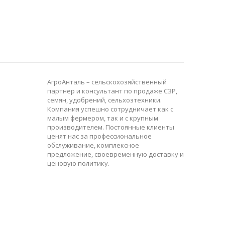
АгроАнталь – сельскохозяйственный
партнер и консультант по продаже СЗР,
семян, удобрений, сельхозтехники.
Компания успешно сотрудничает как с
малым фермером, так и с крупным
производителем. Постоянные клиенты
ценят нас за профессиональное
обслуживание, комплексное
предложение, своевременную доставку и
ценовую политику.