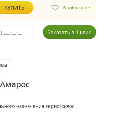
КУПИТЬ
В избранное
Заказать в 1 клик
ывы
 Амарос
льного назначения зерно/силос