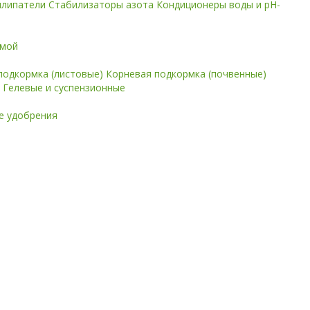
илипатели
Стабилизаторы азота
Кондиционеры воды и pH-
имой
подкормка (листовые)
Корневая подкормка (почвенные)
е
Гелевые и суспензионные
 удобрения