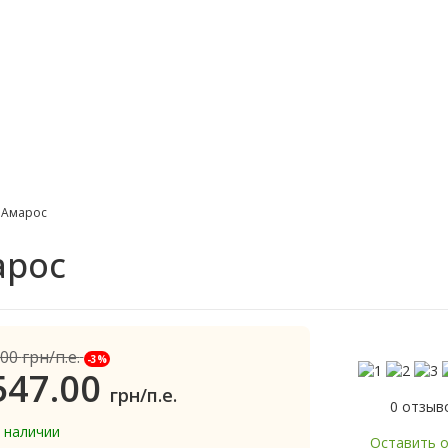
 Амарос
арос
.00
грн/п.е.
-3%
547.00
грн/п.е.
0 отзыв
в наличии
Оставить 