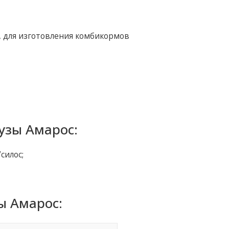
уп, для изготовления комбикормов
узы Амарос:
силос;
ы Амарос: