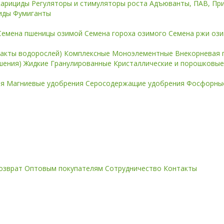
карициды
Регуляторы и стимуляторы роста
Адъюванты, ПАВ, Пр
иды
Фумиганты
Семена пшеницы озимой
Семена гороха озимого
Семена ржи оз
ракты водорослей)
Комплексные
Моноэлементные
Внекорневая 
ошения)
Жидкие
Гранулированные
Кристаллические и порошковы
ия
Магниевые удобрения
Серосодержащие удобрения
Фосфорные
озврат
Оптовым покупателям
Сотрудничество
Контакты