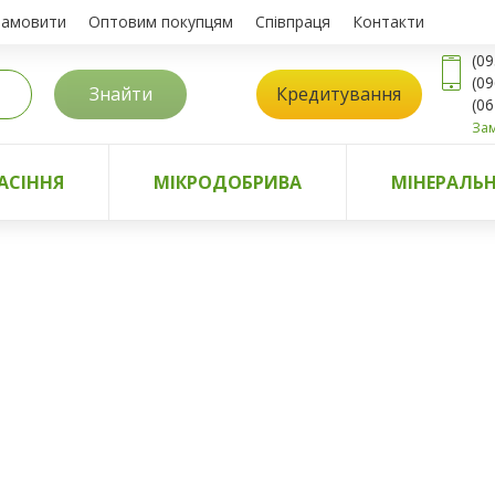
замовити
Оптовим покупцям
Співпраця
Контакти
(09
(09
Знайти
Кредитування
(06
Зам
АСІННЯ
МІКРОДОБРИВА
МІНЕРАЛЬН