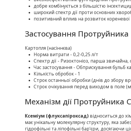
добре комбінується з більшістю інсектици
широкий спектр дії проти основних хвороб
позитивний вплив на розвиток кореневої 
Застосування Протруйника 
Картопля (насiннєва)
Норма витрати - 0,2-0,25 л/т
Спектр дії - Ризоктоніоз, парша звичайна, 
Час застосування - Обприскування бульб к
Кількість обробок - 1
Строк останньої обробки (днів до збору вр
Строк очікування перед виходом в поле (ме
Механізм дії Протруйника С
Ксеміум (флуксапіроксад)
відноситься до хім
має унікальну молекулярну структуру, яка за
гідрофільні та ліпофільні бар'єри, досягаючи ці