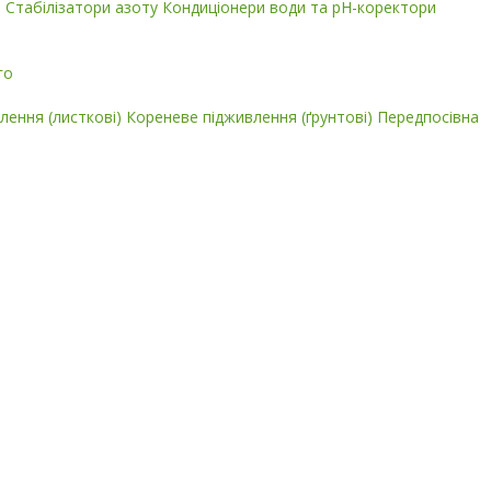
і
Стабілізатори азоту
Кондиціонери води та pH-коректори
го
лення (листкові)
Кореневе підживлення (ґрунтові)
Передпосівна