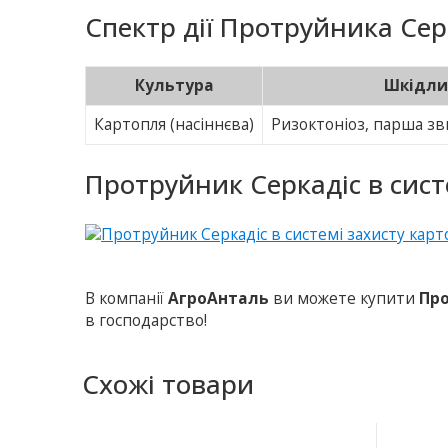
Спектр дії Протруйника Сер
Культура
Шкідли
Картопля (насiннєва)
Ризоктоніоз, парша зв
Протруйник Серкадіс в сист
В компанії
АгроАнталь
ви можете купити
Про
в господарство!
Схожі товари