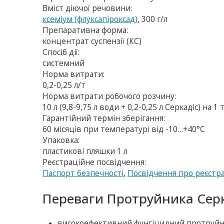
Вміст діючої речовини:
ксеміум (флуксапіроксад)
, 300 г/л
Препаративна форма:
концентрат суспензiї (КС)
Спосіб дії:
системний
Норма витрати:
0,2-0,25 л/т
Норма витрати робочого розчину:
10 л (9,8-9,75 л води + 0,2-0,25 л Серкадіс) на 1 
Гарантійний термін зберігання:
60 місяців при температурі від -10…+40°C
Упаковка:
пластикові пляшки 1 л
Реєстраційне посвідчення:
Паспорт безпечності
,
Посвідчення про реєстр
Переваги Протруйника Серк
високоефективний фунгіцидний протруйни