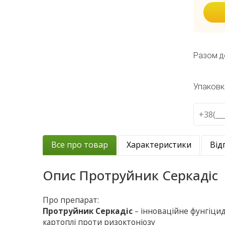
Разом д
Упаковк
Все про товар
Характеристики
Від
Опис
Протруйник Серкадіс
Про препарат:
Протруйник Серкадіс
– інноваційне фунгіци
картоплi проти ризоктоніозу