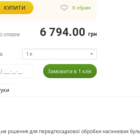
КУПИТИ
В обрані
6 794.00
грн
о сплати
а
1 л
Замовити в 1 клік
гуки
дне рішення для передпосадкової обробки насiннєвих бул