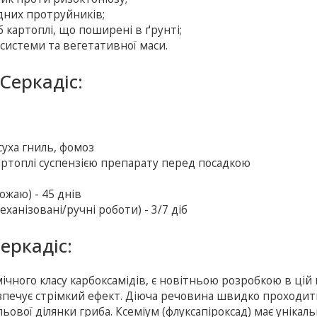
дних протруйників;
 картоплі, що поширені в ґрунті;
системи та вегетативної маси.
Серкадіс:
суха гниль, фомоз
артоплі суспензією препарату перед посадкою
ожаю) - 45 днів
ханізовані/ручні роботи) - 3/7 діб
еркадіс:
ічного класу карбоксамідів, є новітньою розробкою в цій г
безпечує стрімкий ефект. Діюча речовина швидко проходит
льової ділянки гриба. Ксеміум (флуксапіроксад) має унікаль