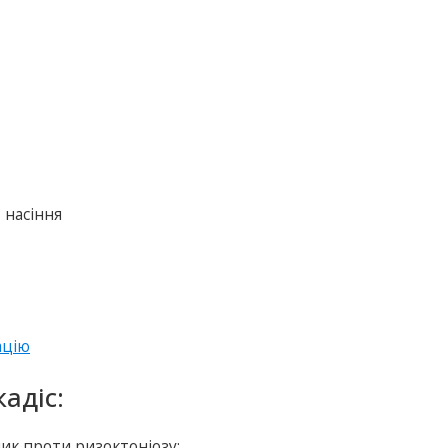
т насіння
ацію
адіс:
к проти ризоктоніозу;