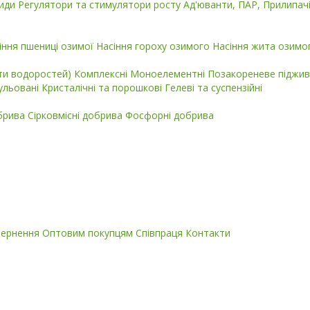
циди
Регулятори та стимулятори росту
Ад'юванти, ПАР, Прилипач
іння пшениці озимої
Насіння гороху озимого
Насіння жита озимо
кти водоростей)
Комплексні
Моноелементні
Позакореневе піджив
ульовані
Кристалічні та порошкові
Гелеві та суспензійні
обрива
Сірковмісні добрива
Фосфорні добрива
вернення
Оптовим покупцям
Співпраця
Контакти