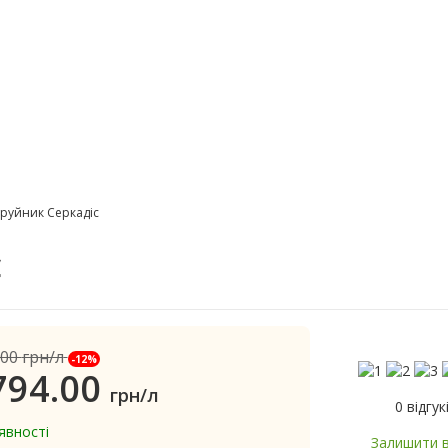
руйник Серкадіс
с
.00
грн/л
-12%
794.00
грн/л
0 відгук
явності
Залишити в