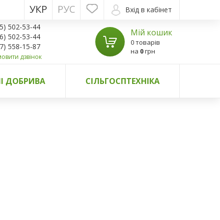
УКР
РУС
Вхід в кабінет
5) 502-53-44
Мій кошик
6) 502-53-44
0 товарів
7) 558-15-87
на
0
грн
овити дзвінок
І ДОБРИВА
СІЛЬГОСПТЕХНІКА