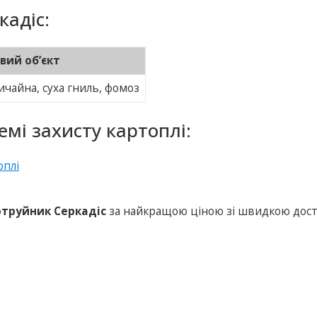
кадіс:
вий об’єкт
ичайна, суха гниль, фомоз
емі захисту картоплі:
труйник Серкадіс
за найкращою ціною зі швидкою дос