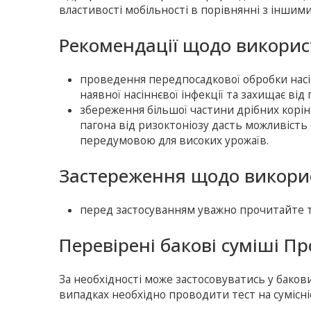
властивості мобільності в порівнянні з іншим
Рекомендації щодо викори
проведення передпосадкової обробки насі
наявної насіннєвої інфекції та захищає від 
збереження більшої частини дрібних корі
пагона від ризоктоніозу дасть можливіст
передумовою для високих урожаїв.
Застереження щодо викори
перед застосуванням уважно прочитайте т
Перевірені бакові суміші П
За необхідності може застосовуватись у баков
випадках необхідно проводити тест на сумісніс