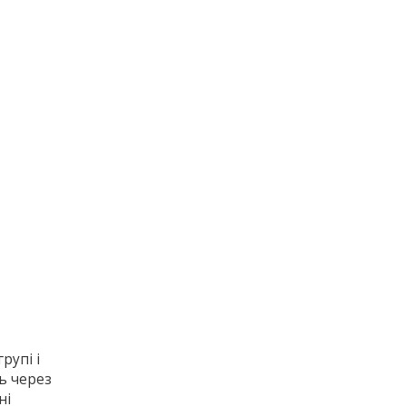
рупі і
ь через
ні