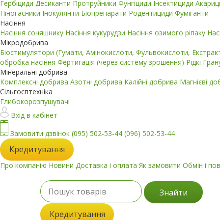
Гербіциди
Десиканти
Протруйники
Фунгіциди
Інсектициди
Акари
Піногасники
Інокулянти
Біопрепарати
Родентициди
Фуміганти
Насіння
Насіння соняшнику
Насіння кукурудзи
Насіння озимого ріпаку
Нас
Мікродобрива
Біостимулятори (Гумати, Амінокислоти, Фульвокислоти, Екстра
обробка насіння
Фертигація (через систему зрошення)
Рідкі
Гран
Мінеральні добрива
Комплексні добрива
Азотні добрива
Калійні добрива
Магнієві д
Сільгосптехніка
Глибокорозпушувачі
Вхід в кабінет
Замовити дзвінок
(095) 502-53-44
(096) 502-53-44
Кредитування
Про компанію
Новини
Доставка і оплата
Як замовити
Обмін і по
Знайти
Кредитування