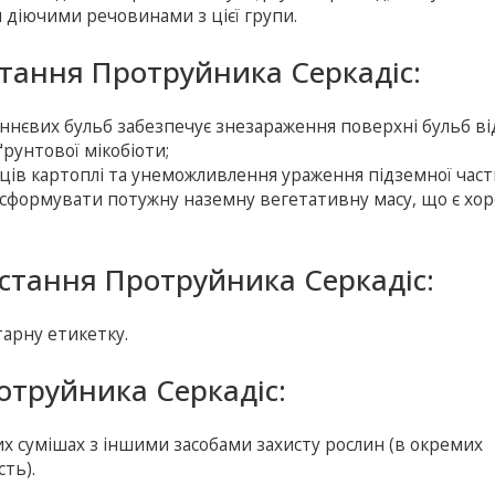
и діючими речовинами з цієї групи.
стання Протруйника Серкадіс:
ннєвих бульб забезпечує знезараження поверхні бульб ві
ґрунтової мікобіоти;
нців картоплі та унеможливлення ураження підземної час
ь сформувати потужну наземну вегетативну масу, що є х
стання Протруйника Серкадіс:
арну етикетку.
ротруйника Серкадіс:
их сумішах з іншими засобами захисту рослин (в окремих
ть).