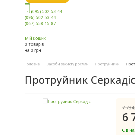
(095) 502-53-44
(096) 502-53-44
(067) 558-15-87
Мій кошик
0 товарів
на
0
грн
Головна
Засоби захисту рослин
Протруйники
Прот
Протруйник Серкаді
7 734
6 
Є в на