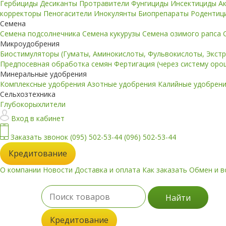
Гербициды
Десиканты
Протравители
Фунгициды
Инсектициды
А
корректоры
Пеногасители
Инокулянты
Биопрепараты
Родентиц
Семена
Семена подсолнечника
Семена кукурузы
Семена озимого рапса
Микроудобрения
Биостимуляторы (Гуматы, Аминокислоты, Фульвокислоты, Экст
Предпосевная обработка семян
Фертигация (через систему ор
Минеральные удобрения
Комплексные удобрения
Азотные удобрения
Калийные удобрен
Сельхозтехника
Глубокорыхлители
Вход в кабинет
Заказать звонок
(095) 502-53-44
(096) 502-53-44
Кредитование
О компании
Новости
Доставка и оплата
Как заказать
Обмен и в
Найти
Кредитование