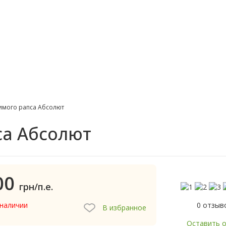
имого рапса Абсолют
са Абсолют
00
грн/п.е.
0 отзыв
 наличии
В избранное
Оставить 