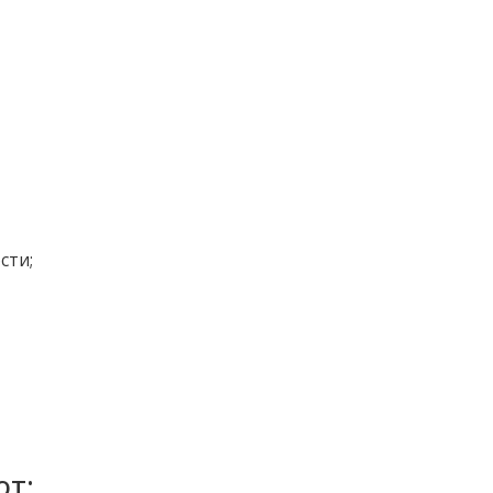
сти;
ют: