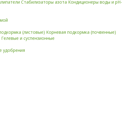
илипатели
Стабилизаторы азота
Кондиционеры воды и pH-
имой
подкормка (листовые)
Корневая подкормка (почвенные)
е
Гелевые и суспензионные
 удобрения