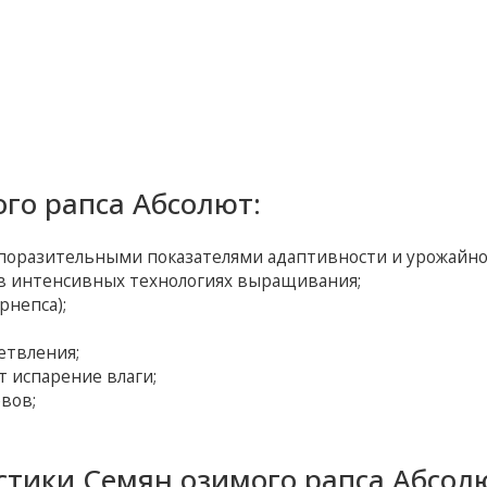
го рапса Абсолют:
 поразительными показателями адаптивности и урожайно
в интенсивных технологиях выращивания;
рнепса);
етвления;
 испарение влаги;
вов;
стики Семян озимого рапса Абсол