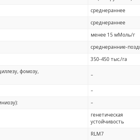
среднераннее
среднераннее
менее 15 мМоль/г
среднеранние-позд
350-450 тыс./га
циллезу, фомозу,
–
–
иниозу):
–
генетическая
устойчивость
RLM7