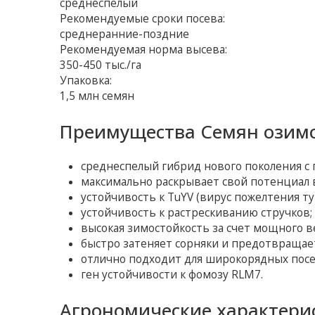
среднеспелый
Рекомендуемые сроки посева:
среднеранние-поздние
Рекомендуемая норма высева:
350-450 тыс./га
Упаковка:
1,5 млн семян
Преимущества Семян озимо
среднеспелый гибрид нового поколения с
максимально раскрывает свой потенциал 
устойчивость к TuYV (вирус пожелтения ту
устойчивость к растрескиванию стручков;
высокая зимостойкость за счет мощного в
быстро затеняет сорняки и предотвращает
отлично подходит для широкорядных посе
ген устойчивости к фомозу RLM7.
Агрономические характери