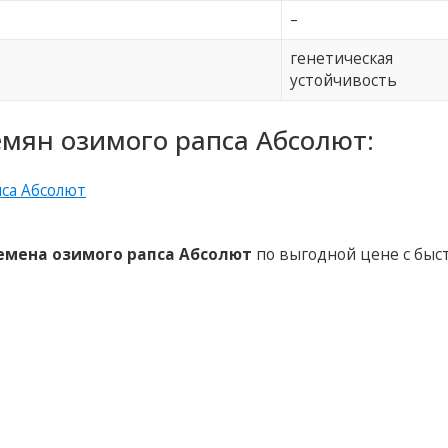
–
генетическая
устойчивость
мян озимого рапса Абсолют:
емена озимого рапса Абсолют
по выгодной цене с быс