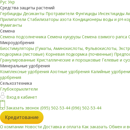
Рус
Укр
Средства защиты растений
Гербициды
Десиканты
Протравители
Фунгициды
Инсектициды
А
Прилипатели
Стабилизаторы азота
Кондиционеры воды и pH-к
Фумиганты
Семена
Семена подсолнечника
Семена кукурузы
Семена озимого рапса
Микроудобрения
Биостимуляторы (Гуматы, Аминокислоты, Фульвокислоты, Экст
подкормка (листовые)
Корневая подкормка (почвенные)
Предпо
Гранулированные
Кристаллические и порошковые
Гелевые и су
Минеральные удобрения
Комплексные удобрения
Азотные удобрения
Калийные удобрен
удобрения
Сельхозтехника
Глубокорыхлители
Вход в кабинет
Заказать звонок
(095) 502-53-44
(096) 502-53-44
Кредитование
О компании
Новости
Доставка и оплата
Как заказать
Обмен и в