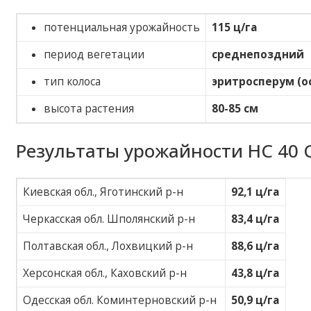
потенциальная урожайность
115 ц/га
период вегетации
среднепоздний
тип колоса
эритросперум (о
высота растения
80-85 см
Результаты урожайности НС 40 С
Киевская обл., Яготинский р-н
92,1 ц/га
Черкасская обл. Шполянский р-н
83,4 ц/га
Полтавская обл., Лохвицкий р-н
88,6 ц/га
Херсонская обл., Каховский р-н
43,8 ц/га
Одесская обл. Коминтерновский р-н
50,9 ц/га