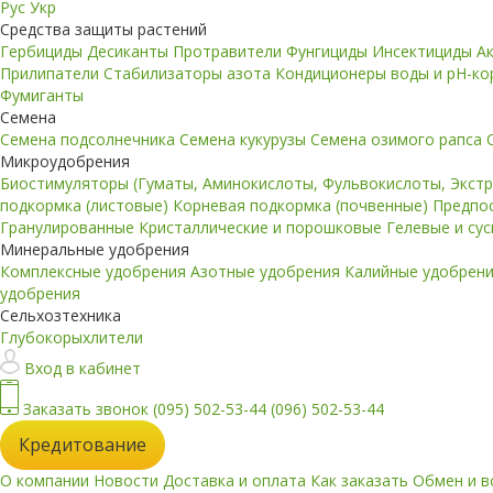
Рус
Укр
Средства защиты растений
Гербициды
Десиканты
Протравители
Фунгициды
Инсектициды
А
Прилипатели
Стабилизаторы азота
Кондиционеры воды и pH-к
Фумиганты
Семена
Семена подсолнечника
Семена кукурузы
Семена озимого рапса
Микроудобрения
Биостимуляторы (Гуматы, Аминокислоты, Фульвокислоты, Экст
подкормка (листовые)
Корневая подкормка (почвенные)
Предпо
Гранулированные
Кристаллические и порошковые
Гелевые и су
Минеральные удобрения
Комплексные удобрения
Азотные удобрения
Калийные удобрен
удобрения
Сельхозтехника
Глубокорыхлители
Вход в кабинет
Заказать звонок
(095) 502-53-44
(096) 502-53-44
Кредитование
О компании
Новости
Доставка и оплата
Как заказать
Обмен и в