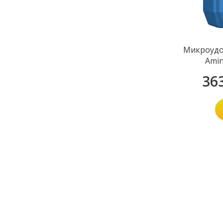
Микроудо
Amin
36