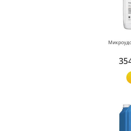
Микроудо
35