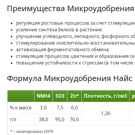
Преимущества Микроудобрения 
регуляция ростовых процессов за счет стимуляции
усиление синтеза белков в растении;
улучшение углеводного, липидного, фосфорного о
стимулирование окислительно-восстановительных
активизация ферментативного обмена;
стимуляция процессов цветения и образования се
повышение устойчивости к стрессам (в том числе 
Формула Микроудобрения Найс 
NNH4
SO3
Zn*
Плотность, г/см3
p
% к массе
3,0
7,5
6,0
1,26
г/л
38,0
95,0
76,0
* – хелатировано EDTA