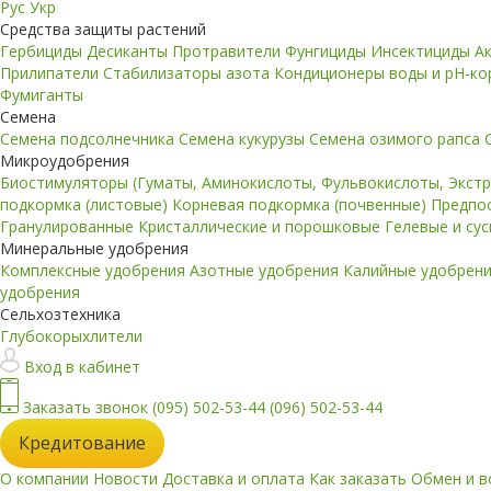
Рус
Укр
Средства защиты растений
Гербициды
Десиканты
Протравители
Фунгициды
Инсектициды
А
Прилипатели
Стабилизаторы азота
Кондиционеры воды и pH-к
Фумиганты
Семена
Семена подсолнечника
Семена кукурузы
Семена озимого рапса
Микроудобрения
Биостимуляторы (Гуматы, Аминокислоты, Фульвокислоты, Экст
подкормка (листовые)
Корневая подкормка (почвенные)
Предпо
Гранулированные
Кристаллические и порошковые
Гелевые и су
Минеральные удобрения
Комплексные удобрения
Азотные удобрения
Калийные удобрен
удобрения
Сельхозтехника
Глубокорыхлители
Вход в кабинет
Заказать звонок
(095) 502-53-44
(096) 502-53-44
Кредитование
О компании
Новости
Доставка и оплата
Как заказать
Обмен и в