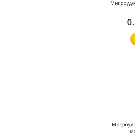
Микроудо
0
Микроудо
м