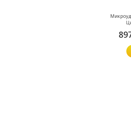
Микроуд
Ц
89