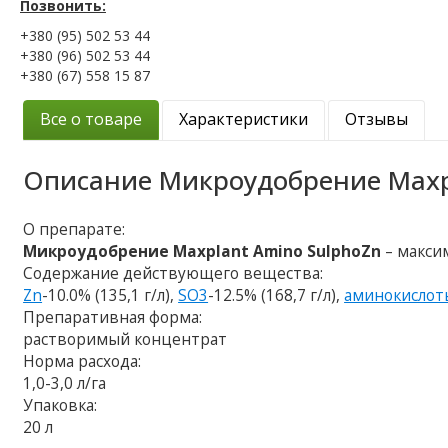
Позвонить:
+380 (95) 502 53 44
+380 (96) 502 53 44
+380 (67) 558 15 87
Все о товаре
Характеристики
Отзывы
Описание
Микроудобрение Maxp
О препарате:
Микроудобрение Maxplant Amino SulphoZn
– макси
Содержание действующего вещества:
Zn
-10.0% (135,1 г/л),
SO3
-12.5% (168,7 г/л),
аминокислот
Препаративная форма:
растворимый концентрат
Норма расхода:
1,0-3,0 л/га
Упаковка:
20 л