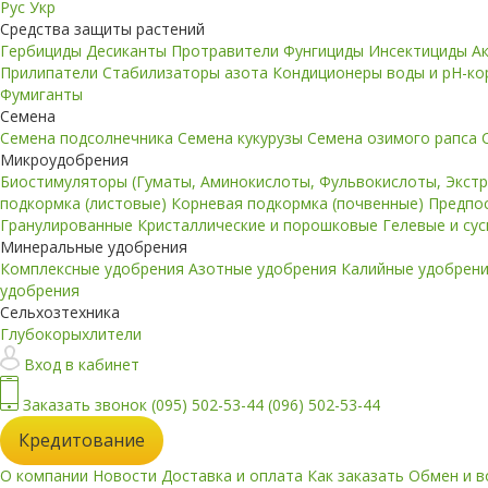
Рус
Укр
Средства защиты растений
Гербициды
Десиканты
Протравители
Фунгициды
Инсектициды
А
Прилипатели
Стабилизаторы азота
Кондиционеры воды и pH-к
Фумиганты
Семена
Семена подсолнечника
Семена кукурузы
Семена озимого рапса
Микроудобрения
Биостимуляторы (Гуматы, Аминокислоты, Фульвокислоты, Экст
подкормка (листовые)
Корневая подкормка (почвенные)
Предпо
Гранулированные
Кристаллические и порошковые
Гелевые и су
Минеральные удобрения
Комплексные удобрения
Азотные удобрения
Калийные удобрен
удобрения
Сельхозтехника
Глубокорыхлители
Вход в кабинет
Заказать звонок
(095) 502-53-44
(096) 502-53-44
Кредитование
О компании
Новости
Доставка и оплата
Как заказать
Обмен и в