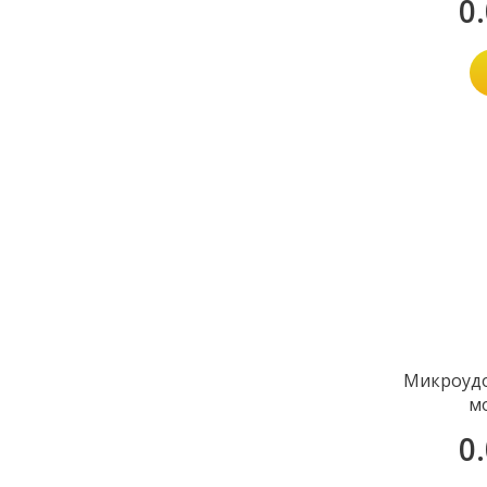
0
Микроудо
м
0