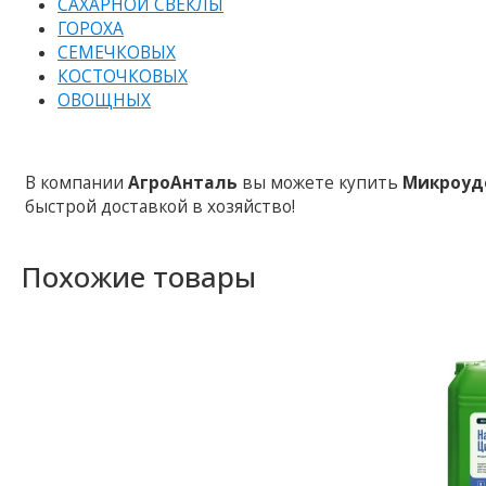
САХАРНОЙ СВЕКЛЫ
ГОРОХА
СЕМЕЧКОВЫХ
КОСТОЧКОВЫХ
ОВОЩНЫХ
В компании
АгроАнталь
вы можете купить
Микроудо
быстрой доставкой в ​​хозяйство!
Похожие товары