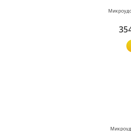
Микроудо
35
Микроуд