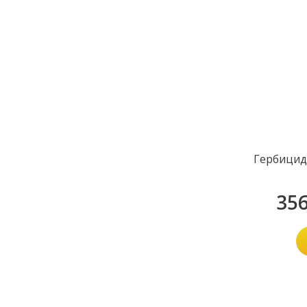
Гербицид
35