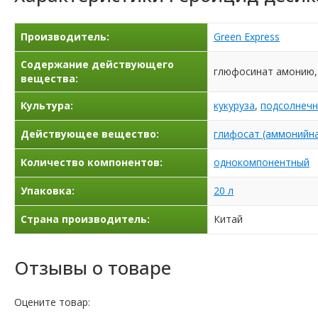
Производитель:
Green Express
Содержание действующего
глюфосинат амонию, 
вещества:
Культура:
кукуруза
,
подсолнечн
Действующее вещество:
глифосат (аммонийна
Количество компонентов:
однокомпонентный
Упаковка:
20 л
Страна производитель:
Китай
Отзывы о товаре
Оцените товар: