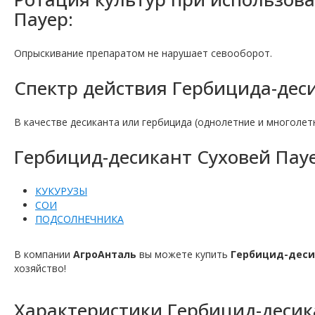
Пауер:
Опрыскивание препаратом не нарушает севооборот.
Спектр действия Гербицида-деси
В качестве десиканта или гербицида (однолетние и многолет
Гербицид-десикант Суховей Пауе
КУКУРУЗЫ
СОИ
ПОДСОЛНЕЧНИКА
В компании
АгроАнталь
вы можете купить
Гербицид-деси
хозяйство!
Характеристики
Гербицид-десик