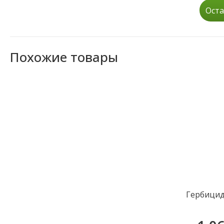
Оста
Похожие товары
Гербицид