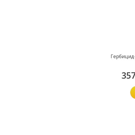
Гербицид-
35