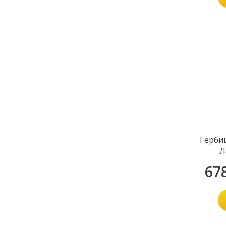
Герби
Л
67