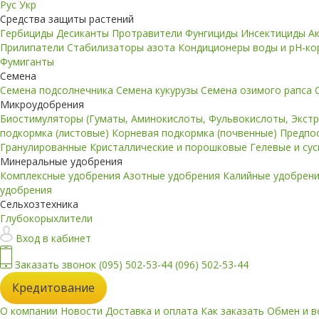
Рус
Укр
Средства защиты растений
Гербициды
Десиканты
Протравители
Фунгициды
Инсектициды
А
Прилипатели
Стабилизаторы азота
Кондиционеры воды и pH-к
Фумиганты
Семена
Семена подсолнечника
Семена кукурузы
Семена озимого рапса
Микроудобрения
Биостимуляторы (Гуматы, Аминокислоты, Фульвокислоты, Экст
подкормка (листовые)
Корневая подкормка (почвенные)
Предпо
Гранулированные
Кристаллические и порошковые
Гелевые и су
Минеральные удобрения
Комплексные удобрения
Азотные удобрения
Калийные удобрен
удобрения
Сельхозтехника
Глубокорыхлители
Вход в кабинет
Заказать звонок
(095) 502-53-44
(096) 502-53-44
Кредитование
О компании
Новости
Доставка и оплата
Как заказать
Обмен и в