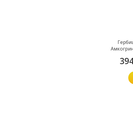
Герби
Амкогрин
39