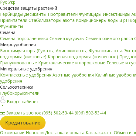
Рус
Укр
Средства защиты растений
Гербициды
Десиканты
Протравители
Фунгициды
Инсектициды
А
Прилипатели
Стабилизаторы азота
Кондиционеры воды и pH-к
Фумиганты
Семена
Семена подсолнечника
Семена кукурузы
Семена озимого рапса
Микроудобрения
Биостимуляторы (Гуматы, Аминокислоты, Фульвокислоты, Экст
подкормка (листовые)
Корневая подкормка (почвенные)
Предпо
Гранулированные
Кристаллические и порошковые
Гелевые и су
Минеральные удобрения
Комплексные удобрения
Азотные удобрения
Калийные удобрен
удобрения
Сельхозтехника
Глубокорыхлители
Вход в кабинет
Заказать звонок
(095) 502-53-44
(096) 502-53-44
Кредитование
О компании
Новости
Доставка и оплата
Как заказать
Обмен и в