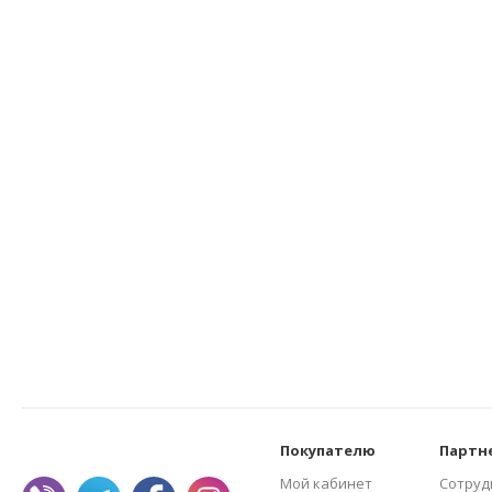
Покупателю
Партн
Мой кабинет
Сотруд