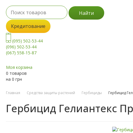
Найти
Кредитование
(095) 502-53-44
(096) 502-53-44
(067) 558-15-87
Моя корзина
0 товаров
на
0
грн
Главная
Средства защиты растений
Гербициды
Гербицид Гел
Гербицид Гелиантекс П