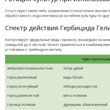
Отсутствуют какие-либо ограничения относительно высева п
обработанного подсолнечника из-за гибели культуры по дру
Спектр действия Гербицида Гели
Контролирует двудольные виды сорняков, взошедших на мом
семядолей до 6 листьев. Может применяться в комбинирова
устойчивых к трибенурон-метилу.
Чувствительн
амброзия полыннолистная
латук дикий
горец вьюнковый
марь белая
горец почечуйный
лебеда раскидистая
горец развесистый
мята полевая
горчица полевая
дурнишник обыкновенный