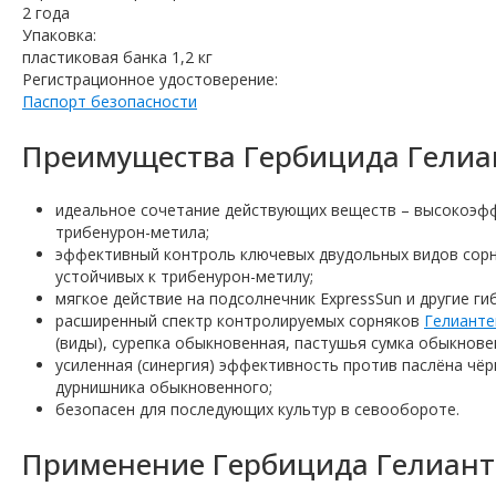
2 года
Упаковка:
пластиковая банка 1,2 кг
Регистрационное удостоверение:
Паспорт безопасности
Преимущества Гербицида Гелиан
идеальное сочетание действующих веществ – высокоэфф
трибенурон-метила;
эффективный контроль ключевых двудольных видов сорня
устойчивых к трибенурон-метилу;
мягкое действие на подсолнечник ExpressSun и другие ги
расширенный спектр контролируемых сорняков
Гелианте
(виды), сурепка обыкновенная, пастушья сумка обыкнове
усиленная (синергия) эффективность против паслёна чёр
дурнишника обыкновенного;
безопасен для последующих культур в севообороте.
Применение Гербицида Гелианте