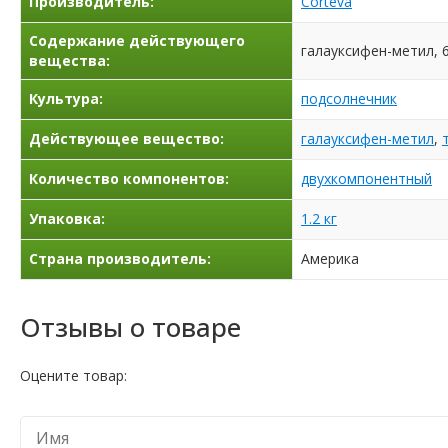
Производитель:
Corteva
Содержание действующего
галауксифен-метил, 6
вещества:
Культура:
подсолнечник
Действующее вещество:
галауксифен-метил
,
Количество компонентов:
двухкомпонентный
Упаковка:
1.2 кг
Страна производитель:
Америка
Отзывы о товаре
Оцените товар: