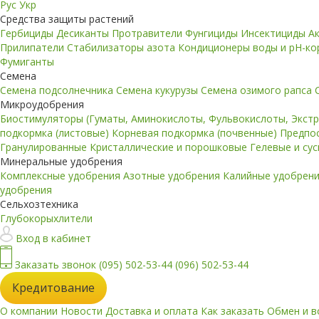
Рус
Укр
Средства защиты растений
Гербициды
Десиканты
Протравители
Фунгициды
Инсектициды
А
Прилипатели
Стабилизаторы азота
Кондиционеры воды и pH-к
Фумиганты
Семена
Семена подсолнечника
Семена кукурузы
Семена озимого рапса
Микроудобрения
Биостимуляторы (Гуматы, Аминокислоты, Фульвокислоты, Экст
подкормка (листовые)
Корневая подкормка (почвенные)
Предпо
Гранулированные
Кристаллические и порошковые
Гелевые и су
Минеральные удобрения
Комплексные удобрения
Азотные удобрения
Калийные удобрен
удобрения
Сельхозтехника
Глубокорыхлители
Вход в кабинет
Заказать звонок
(095) 502-53-44
(096) 502-53-44
Кредитование
О компании
Новости
Доставка и оплата
Как заказать
Обмен и в