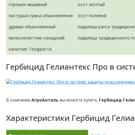
горошек мышиный
осот жёлтый
пастушья сумка обыкновенная
осот полевой
дурман обыкновенный
падалица рапса традицион
мелколепестник канадский
падалица традиционного п
канатник Теофраста
Гербицид Гелиантекс Про в сис
В компании
АгроАнталь
вы можете купить
Гербицид Гели
Характеристики
Гербицид Гелиа