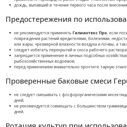
дождь, выпавший в течение первого часа после внесени
Предостережения по использова
не рекомендуется применять
Гелиантекс Про
, если по
повреждения растений вредителями, болезнями, недоста
или жары, чрезмерной влажности воздуха и почвы, а также
следует избегать перекрытий и сноса рабочего раствора
запрещается применение в личных подсобных хозяйства
рыбохозяйственных водоёмов;
перед применением внимательно прочтите тарную этике
Проверенные баковые смеси Гер
не следует смешивать с фосфорорганическими инсектици
дней;
не рекомендуется совмещать с большинством граминици
дней.
Ротация культур при использов