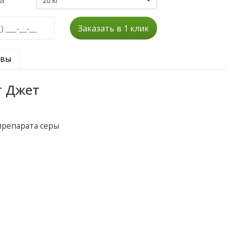
а
20 кг
Заказать в 1 клик
ывы
т Джет
препарата серы