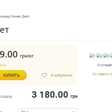
нгицид Тиовит Джет
ет
9.00
грн/кг
0 отзыв
аказ
Оставить 
КУПИТЬ
В избранное
3 180.00
грн
оплате