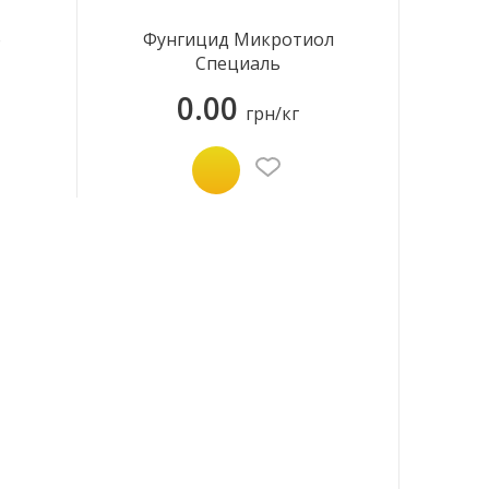
о
Фунгицид Микротиол
Специаль
0.00
грн/кг