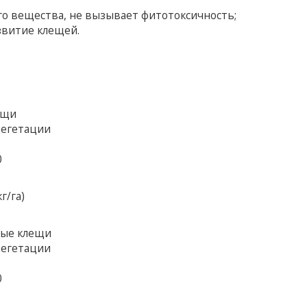
о вещества, не вызывает фитотоксичность;
звитие клещей.
ещи
вегетации
0
г/га)
вые клещи
вегетации
0