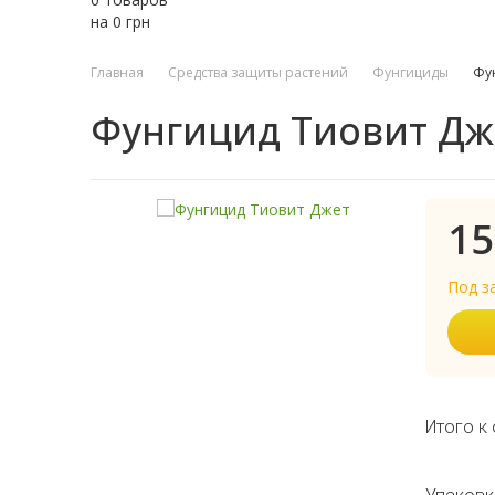
на
0
грн
Главная
Средства защиты растений
Фунгициды
Фу
Фунгицид Тиовит Дж
15
Под з
Итого к 