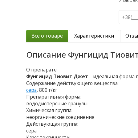
Упаковк
Все о товаре
Характеристики
Отз
Описание
Фунгицид Тиови
О препарате:
Фунгицид Тиовит Джет
– идеальная форма 
Содержание действующего вещества:
сера
, 800 г/кг
Препаративная форма:
вододисперсные гранулы
Химическая группа:
неорганические соединения
Действующая группа:
сера
Класс токсичности: