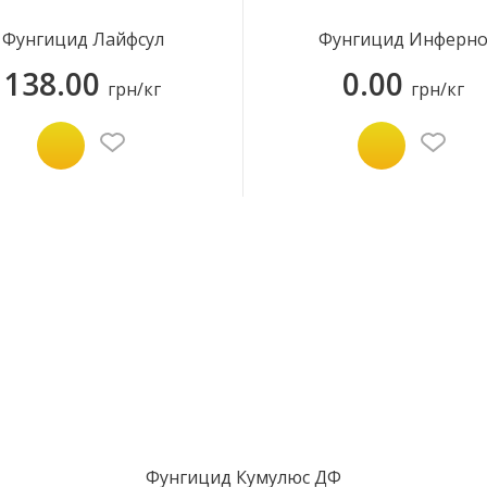
Фунгицид Лайфсул
Фунгицид Инферн
138.00
0.00
грн/кг
грн/кг
Фунгицид Кумулюс ДФ