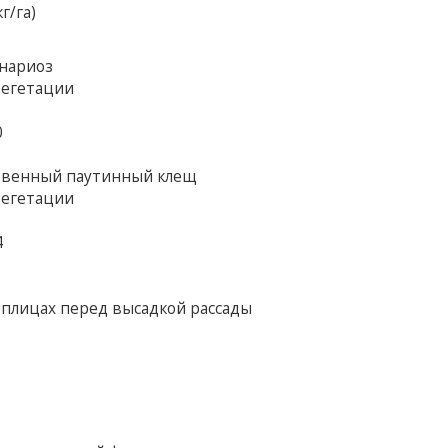
г/га)
рнариоз
вегетации
0
новенный паутинный клещ
вегетации
4
еплицах перед высадкой рассады