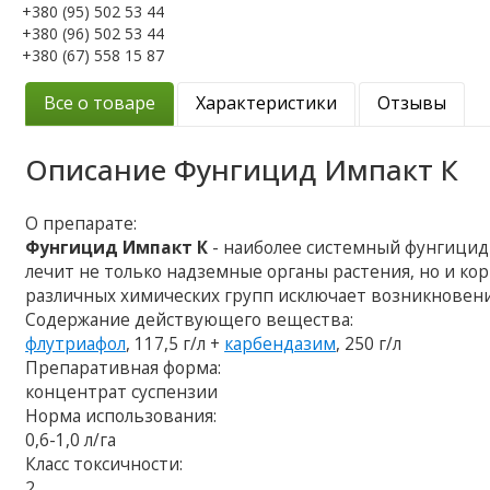
+380 (95) 502 53 44
+380 (96) 502 53 44
+380 (67) 558 15 87
Все о товаре
Характеристики
Отзывы
Описание
Фунгицид Импакт К
О препарате:
Фунгицид Импакт К
- наиболее системный фунгицид
лечит не только надземные органы растения, но и к
различных химических групп исключает возникновен
Содержание действующего вещества:
флутриафол
, 117,5 г/л +
карбендазим
, 250 г/л
Препаративная форма:
концентрат суспензии
Норма использования:
0,6-1,0 л/га
Класс токсичности:
2