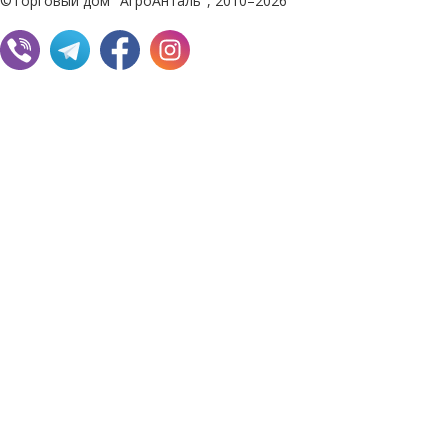
©Торговый дом "АгроАнталь", 2010–2026