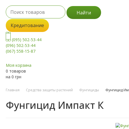
Найти
Кредитование
(095) 502-53-44
(096) 502-53-44
(067) 558-15-87
Моя корзина
0 товаров
на
0
грн
Главная
Средства защиты растений
Фунгициды
Фунгицид Имп
Фунгицид Импакт К