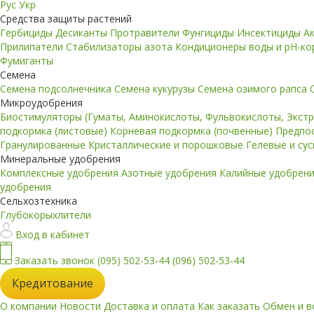
Рус
Укр
Средства защиты растений
Гербициды
Десиканты
Протравители
Фунгициды
Инсектициды
А
Прилипатели
Стабилизаторы азота
Кондиционеры воды и pH-к
Фумиганты
Семена
Семена подсолнечника
Семена кукурузы
Семена озимого рапса
Микроудобрения
Биостимуляторы (Гуматы, Аминокислоты, Фульвокислоты, Экст
подкормка (листовые)
Корневая подкормка (почвенные)
Предпо
Гранулированные
Кристаллические и порошковые
Гелевые и су
Минеральные удобрения
Комплексные удобрения
Азотные удобрения
Калийные удобрен
удобрения
Сельхозтехника
Глубокорыхлители
Вход в кабинет
Заказать звонок
(095) 502-53-44
(096) 502-53-44
Кредитование
О компании
Новости
Доставка и оплата
Как заказать
Обмен и в