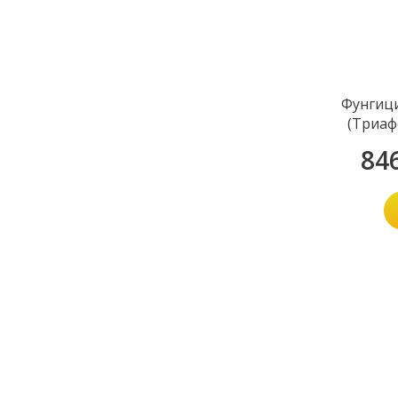
Фунгици
(Триаф
84