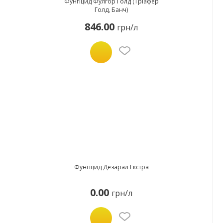
Фунгіцид Фулгор Голд (Тріафер
Голд, Банч)
846.00
грн/л
Фунгіцид Дезарал Екстра
0.00
грн/л