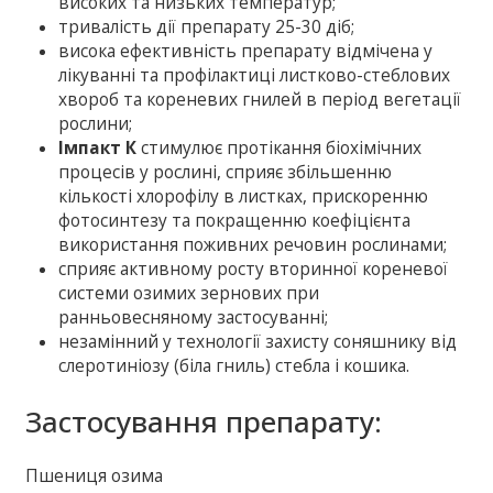
високих та низьких температур;
тривалість дії препарату 25-30 діб;
висока ефективність препарату відмічена у
лікуванні та профілактиці листково-стеблових
хвороб та кореневих гнилей в період вегетації
рослини;
Імпакт К
стимулює протікання біохімічних
процесів у рослині, сприяє збільшенню
кількості хлорофілу в листках, прискоренню
фотосинтезу та покращенню коефіцієнта
використання поживних речовин рослинами;
сприяє активному росту вторинної кореневої
системи озимих зернових при
ранньовесняному застосуванні;
незамінний у технології захисту соняшнику від
слеротиніозу (біла гниль) стебла і кошика.
Застосування препарату:
Пшениця озима