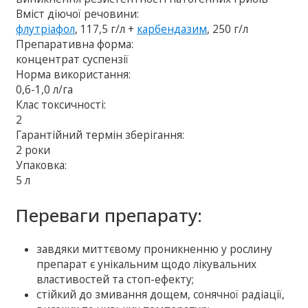
Вміст діючої речовини:
флутріафол
, 117,5 г/л +
карбендазим
, 250 г/л
Препаративна форма:
концентрат суспензії
Норма використання:
0,6-1,0 л/га
Клас токсичності:
2
Гарантійний термін зберігання:
2 роки
Упаковка:
5 л
Переваги препарату:
завдяки миттєвому проникненню у рослину
препарат є унікальним щодо лікувальних
властивостей та стоп-ефекту;
стійкий до змивання дощем, сонячної радіації,