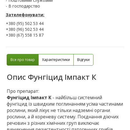
- Поштовими службами
- В господарство
Зателефонувати:
+380 (95) 502 53 44
+380 (96) 502 53 44
+380 (67) 558 15 87
Все про товар
Характеристики
Відгуки
Опис
Фунгіцид Імпакт К
Про препарат:
Фунгіцид Імпакт К
- найбільш системний
фунгіцид із швидким поглинанням усіма частинами
рослини, який лікує не тільки надземні органи
рослини, а й кореневу систему. Поєднання діючих
речовин з різних хімічних груп виключає
виникнення резистентності патогенних грибів