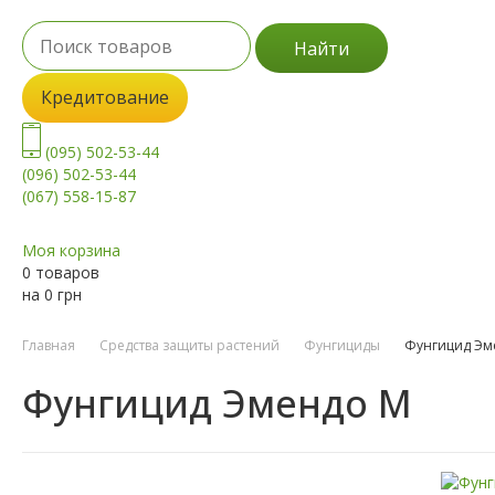
Найти
Кредитование
(095) 502-53-44
(096) 502-53-44
(067) 558-15-87
Моя корзина
0 товаров
на
0
грн
Главная
Средства защиты растений
Фунгициды
Фунгицид Эм
Фунгицид Эмендо М