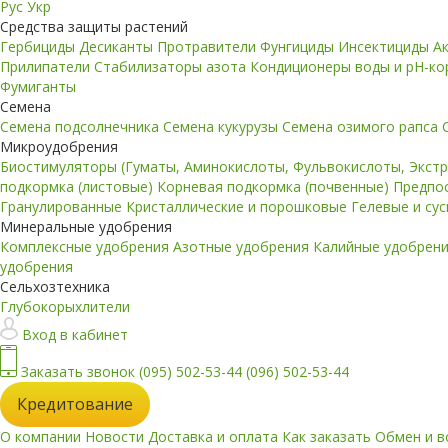
Рус
Укр
Средства защиты растений
Гербициды
Десиканты
Протравители
Фунгициды
Инсектициды
А
Прилипатели
Стабилизаторы азота
Кондиционеры воды и pH-к
Фумиганты
Семена
Семена подсолнечника
Семена кукурузы
Семена озимого рапса
Микроудобрения
Биостимуляторы (Гуматы, Аминокислоты, Фульвокислоты, Экст
подкормка (листовые)
Корневая подкормка (почвенные)
Предпо
Гранулированные
Кристаллические и порошковые
Гелевые и су
Минеральные удобрения
Комплексные удобрения
Азотные удобрения
Калийные удобрен
удобрения
Сельхозтехника
Глубокорыхлители
Вход в кабинет
Заказать звонок
(095) 502-53-44
(096) 502-53-44
Кредитование
О компании
Новости
Доставка и оплата
Как заказать
Обмен и в