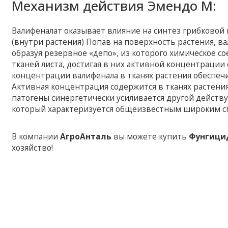
Механизм действия Эмендо М:
Валифеналат оказывает влияние на синтез грибковой к
(внутри растения) Попав на поверхность растения, ва
образуя резервное «депо», из которого химическое 
тканей листа, достигая в них активной концентрации
концентрации валифенала в тканях растения обеспе
Активная концентрация содержится в тканях растени
патогены синергетически усиливается другой дейс
который характеризуется общеизвестным широким сп
В компании
АгроАнталь
вы можете купить
Фунгици
хозяйство!