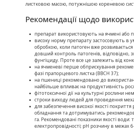
листковою масою, потужнішою кореневою сис
Рекомендації щодо викорис
препарат використовують на ячмені або п
високу норму препарату застосовують в ум
обробкою, коли патоген вже розвивається
довший контроль патогенів, відповідно, 
фунгіциду. Проте все це залежить від кон
на ячменеві перше обприскування рекомендо
фазі прапорцевого листка (ВВСН 37);
на пшениці рекомендовано до використання
найбільше впливає на продуктивність рос
фітотоксичної дії на культурні рослини н
строки виходу людей для проведення механі
для забезпечення високої якості покриття
обладнання та дотримуватись рекомендова
га. Рекомендовані показники якості води: 
електропровідності; рН розчину в межах 6