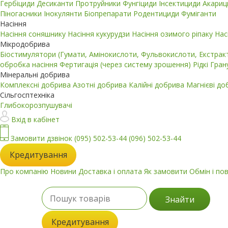
Гербіциди
Десиканти
Протруйники
Фунгіциди
Інсектициди
Акари
Піногасники
Інокулянти
Біопрепарати
Родентициди
Фуміганти
Насіння
Насіння соняшнику
Насіння кукурудзи
Насіння озимого ріпаку
Нас
Мікродобрива
Біостимулятори (Гумати, Амінокислоти, Фульвокислоти, Екстра
обробка насіння
Фертигація (через систему зрошення)
Рідкі
Гран
Мінеральні добрива
Комплексні добрива
Азотні добрива
Калійні добрива
Магнієві д
Сільгосптехніка
Глибокорозпушувачі
Вхід в кабінет
Замовити дзвінок
(095) 502-53-44
(096) 502-53-44
Кредитування
Про компанію
Новини
Доставка і оплата
Як замовити
Обмін і по
Знайти
Кредитування