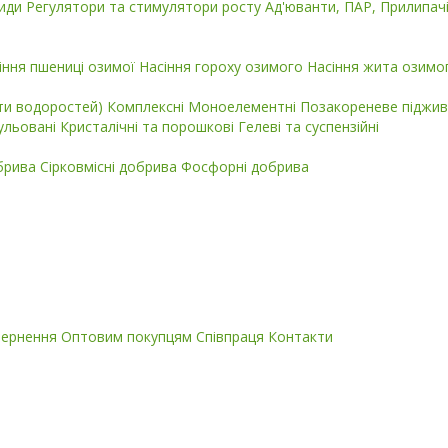
циди
Регулятори та стимулятори росту
Ад'юванти, ПАР, Прилипач
іння пшениці озимої
Насіння гороху озимого
Насіння жита озимо
кти водоростей)
Комплексні
Моноелементні
Позакореневе піджив
ульовані
Кристалічні та порошкові
Гелеві та суспензійні
обрива
Сірковмісні добрива
Фосфорні добрива
вернення
Оптовим покупцям
Співпраця
Контакти