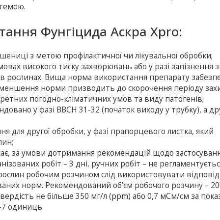
темою.
тання Фунгіцида Аскра Xpro:
шениці з метою профілактичної чи лікувальної обробки;
овах високого тиску захворювань або у разі запізнення з
 в рослинах. Вища норма використання препарату забезп
зменшення норми призводить до скорочення періоду захис
кретних погодно-кліматичних умов та виду патогенів;
вано у фазі ВВСН 31-32 (початок виходу у трубку), а дру
 для другої обробки, у фазі прапорцевого листка, який
лин;
емає, за умови дотримання рекомендацій щодо застосуванн
зованих робіт – 3 дні, ручних робіт – не регламентуєтьс
 рослин робочим розчином слід використовувати відпові
них норм. Рекомендований об’єм робочого розчину – 200
твердість не більше 350 мг/л (ррm) або 0,7 мСм/cм за пок
-7 одиниць.