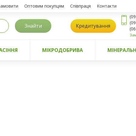
замовити
Оптовим покупцям
Співпраця
Контакти
(09
(09
Знайти
Кредитування
(06
Зам
АСІННЯ
МІКРОДОБРИВА
МІНЕРАЛЬН