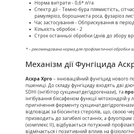
Норма витрати - 0,6* л/га
Спектр дії - Темно-бура плямистість, сітча
рамуляріоз, борошниста роса, фузаріоз лист
Час застосування - Обприскування в період
Кількість обробок - 2
Строк останньої обробки (днів до збору вр
* – рекомендована норма для профілактичної обробки за 
Механізм дії Фунгіцида Аскр
Аскра Xpro
– інноваційний фунгіцид нового п
пшениці. До складу фунгіциду входять дві ді
SDHI (інгібітор сукцинатдегідрогенази), та
про
інгібування біксафеном функції мітохондрій 
пригнічення ферменту сукцинатдегідрогенази,
відповідає за біосинтез стеролів, що, своєю че
призводить до загибелі останніх, а флуопірам
(комплекс ІІ), відбувається потужний профілак
відмічається і позитивний вплив на фізіолог