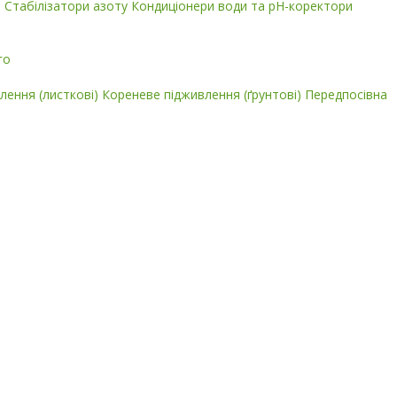
і
Стабілізатори азоту
Кондиціонери води та pH-коректори
го
лення (листкові)
Кореневе підживлення (ґрунтові)
Передпосівна