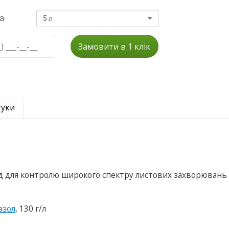
а
5 л
Замовити в 1 клік
гуки
ид для контролю широкого спектру листових захворювань
азол
, 130 г/л