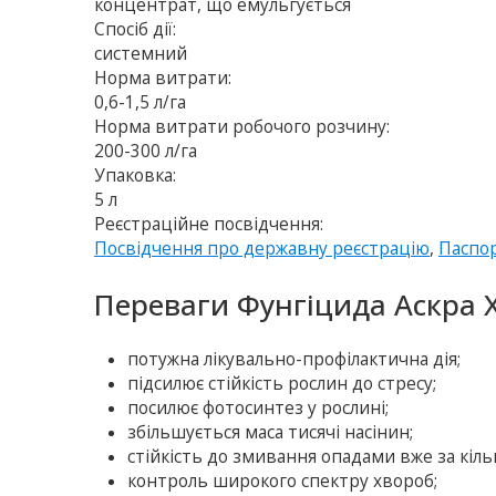
концентрат, що емульгується
Спосіб дії:
системний
Норма витрати:
0,6-1,5 л/га
Норма витрати робочого розчину:
200-300 л/га
Упаковка:
5 л
Реєстраційне посвідчення:
Посвідчення про державну реєстрацію
,
Паспо
Переваги Фунгіцида Аскра X
потужна лікувально-профілактична дія;
підсилює стійкість рослин до стресу;
посилює фотосинтез у рослині;
збільшується маса тисячі насінин;
стійкість до змивання опадами вже за кіль
контроль широкого спектру хвороб;