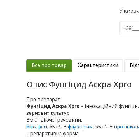
Упаковк
Все про товар
Характеристики
Від
Опис
Фунгіцид Аскра Xpro
Про препарат:
Фунгіцид Аскра Xpro
– інноваційний фунгіц
зернових культур
Вміст діючої речовини:
біксафен
, 65 г/л +
флуопірам
, 65 г/л +
протіокон
Препаративна форма: