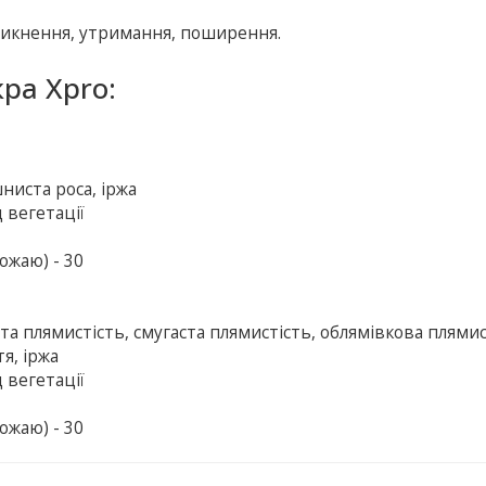
никнення, утримання, поширення.
ра Xpro:
ниста роса, іржа
 вегетації
ожаю) - 30
ста плямистість, смугаста плямистість, облямівкова плямис
я, іржа
 вегетації
ожаю) - 30