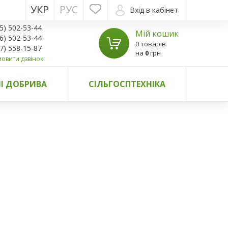
УКР
РУС
Вхід в кабінет
5) 502-53-44
Мій кошик
6) 502-53-44
0 товарів
7) 558-15-87
на
0
грн
овити дзвінок
І ДОБРИВА
СІЛЬГОСПТЕХНІКА