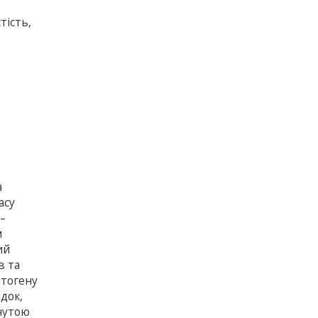
тість,
а
асу
 –
м
ий
в та
атогену
ідок,
инутою