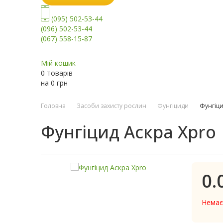
(095) 502-53-44
(096) 502-53-44
(067) 558-15-87
Мій кошик
0 товарів
на
0
грн
Головна
Засоби захисту рослин
Фунгіциди
Фунгіци
Фунгіцид Аскра Xpro
0.
Немає