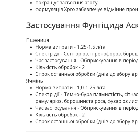
покращує засвоєння азоту;
формуляція Xpro забезпечує відмінне про
Застосування Фунгіцида Аск
Пшениця
Норма витрати - 1,25-1,5 л/га
Спектр дії - Септоріоз, піренофороз, борош
Час застосування - Обприскування в період
Кількість обробок - 2
Строк останньої обробки (днів до збору вр
Ячмінь
Норма витрати - 1,0-1,25 л/га
Спектр дії - Темно-бура плямистість, сітча
рамуляріоз, борошниста роса, фузаріоз лист
Час застосування - Обприскування в період
Кількість обробок - 2
Строк останньої обробки (днів до збору вр