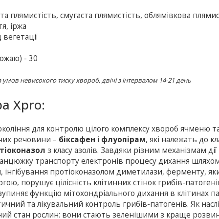
ста плямистість, смугаста плямистість, облямівкова плямис
я, іржа
 вегетації
ожаю) - 30
умов невисокого тиску хвороб, двічі з інтервалом 14-21 день
а Xpro:
окоління для контролю цілого комплексу хвороб ячменю т
ючих речовини –
біксафен
і
флуопірам
, які належать до кл
тіоконазол
з класу азолів. Завдяки різним механізмам дії
у ланцюжку транспорту електронів процесу дихання шляхо
 інгібування протіоконазолом диметилази, ферменту, як
ргою, порушує цілісність клітинних стінок грибів-патогені
 зупиняє функцію мітохондріального дихання в клітинах п
тичний та лікувальний контроль грибів-патогенів. Як насл
ічний стан рослин: вони стають зеленішими з краще розв