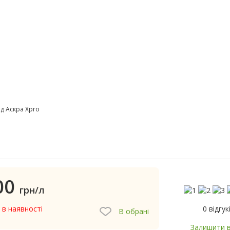
д Аскра Xpro
00
грн/л
0 відгук
 в наявності
В обрані
Залишити в