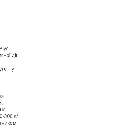
ечує
ної дії
ге – у
я;
я;
дне
-300 л/
азником