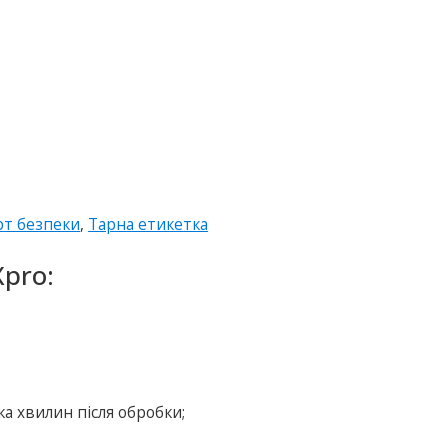
рт безпеки
,
Тарна етикетка
pro:
ка хвилин після обробки;