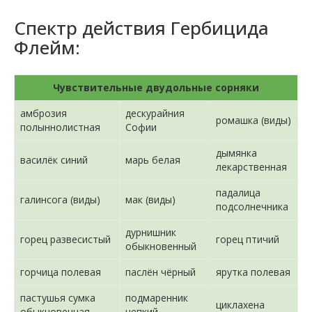
Спектр действия Гербицида
Флейм:
Чувствительные двудольные сорняки
амброзия
дескурайния
ромашка (виды)
полыннолистная
Софии
дымянка
василёк синий
марь белая
лекарственная
падалица
галинсога (виды)
мак (виды)
подсолнечника
дурнишник
горец развесистый
горец птичий
обыкновенный
горчица полевая
паслён чёрный
ярутка полевая
пастушья сумка
подмаренник
циклахена
обыкновенная
цепкий