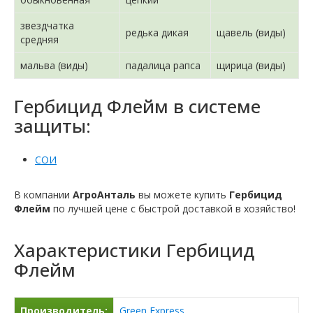
звездчатка
редька дикая
щавель (виды)
средняя
мальва (виды)
падалица рапса
щирица (виды)
Гербицид Флейм в системе
защиты:
СОИ
В компании
АгроАнталь
вы можете купить
Гербицид
Флейм
по лучшей цене с быстрой доставкой в ​​хозяйство!
Характеристики
Гербицид
Флейм
Производитель:
Green Express