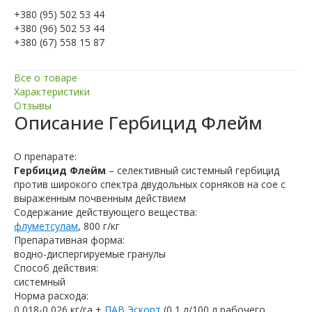
+380 (95) 502 53 44
+380 (96) 502 53 44
+380 (67) 558 15 87
Все о товаре
Характеристики
Отзывы
Описание
Гербицид Флейм
О препарате:
Гербицид Флейм
– селективный системный гербицид
против широкого спектра двудольных сорняков на сое с
выраженным почвенным действием
Содержание действующего вещества:
флуметсулам
, 800 г/кг
Препаративная форма:
водно-диспергируемые гранулы
Способ действия:
системный
Норма расхода:
0,018-0,026 кг/га +
ПАВ Эскорт
(0,1 л/100 л рабочего