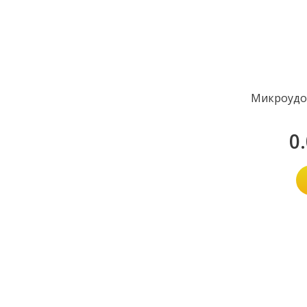
Микроудо
0