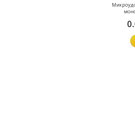
Микроудо
мон
0