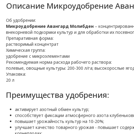
Описание
Микроудобрение Ава
Об удобрении:
Микроудобрение Авангард Молибден
– концентрированн
внекорневой подкормки культур и для обработки их посевно
Препаративная форма:
растворимый концентрат
Химическая группа:
удобрение с микроэлементами
Рекомендуемая норма расхода рабочего раствора:
полевые, овощные культуры: 200-300 л/га; высокорослые ягод
Упаковка:
20 л
Преимущества удобрения:
активирует азотный обмен культур;
способствует фиксации атмосферного азота клубеньков
повышает урожайность культур на 10-20%;
улучшает качество товарного урожая - повышает содерж
корнеплодах;