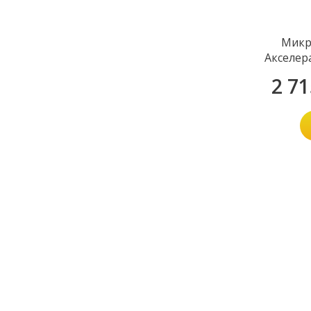
Микр
Акселер
2 7