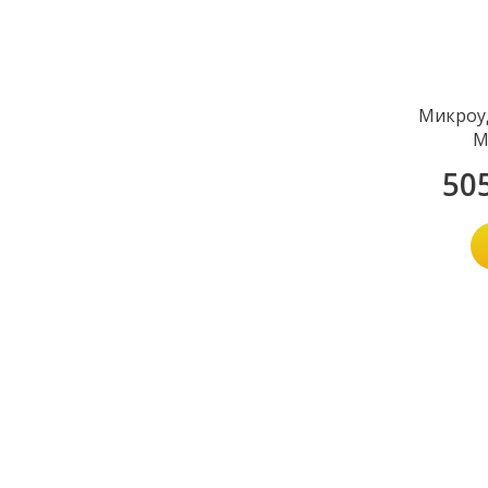
Микроу
М
50