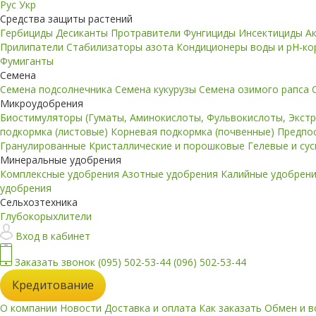
Рус
Укр
Средства защиты растений
Гербициды
Десиканты
Протравители
Фунгициды
Инсектициды
А
Прилипатели
Стабилизаторы азота
Кондиционеры воды и pH-к
Фумиганты
Семена
Семена подсолнечника
Семена кукурузы
Семена озимого рапса
Микроудобрения
Биостимуляторы (Гуматы, Аминокислоты, Фульвокислоты, Экст
подкормка (листовые)
Корневая подкормка (почвенные)
Предпо
Гранулированные
Кристаллические и порошковые
Гелевые и су
Минеральные удобрения
Комплексные удобрения
Азотные удобрения
Калийные удобрен
удобрения
Сельхозтехника
Глубокорыхлители
Вход в кабинет
Заказать звонок
(095) 502-53-44
(096) 502-53-44
Кредитование
О компании
Новости
Доставка и оплата
Как заказать
Обмен и в