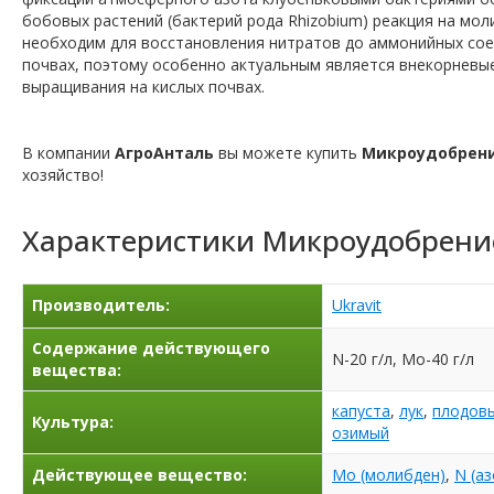
бобовых растений (бактерий рода Rhizobium) реакция на мо
необходим для восстановления нитратов до аммонийных соед
почвах, поэтому особенно актуальным является внекорневы
выращивания на кислых почвах.
В компании
АгроАнталь
вы можете купить
Микроудобрени
хозяйство!
Характеристики
Микроудобрени
Производитель:
Ukravit
Содержание действующего
N-20 г/л, Mo-40 г/л
вещества:
капуста
,
лук
,
плодов
Культура:
озимый
Действующее вещество:
Mo (молибден)
,
N (аз