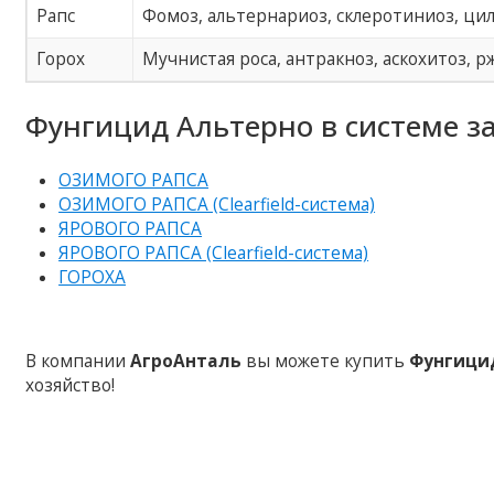
Рапс
Фомоз, альтернариоз, склеротиниоз, ци
Горох
Мучнистая роса, антракноз, аскохитоз, 
Фунгицид Альтерно в системе з
ОЗИМОГО РАПСА
ОЗИМОГО РАПСА (Clearfield-система)
ЯРОВОГО РАПСА
ЯРОВОГО РАПСА (Clearfield-система)
ГОРОХА
В компании
АгроАнталь
вы можете купить
Фунгици
хозяйство!