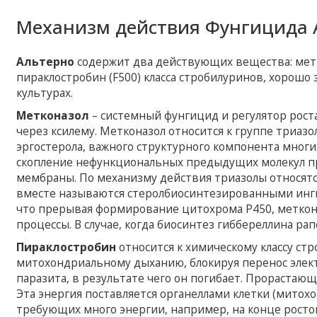
Механизм действия Фунгицида 
Альтерно
содержит два действующих вещества: мет
пираклостробин (F500) класса стробилуринов, хорошо
культурах.
Метконазол
– системный фунгицид и регулятор рост
через ксилему. Метконазол относится к группе триазо
эргостерола, важного структурного компонента мног
скопление нефункциональных предыдущих молекул пр
мембраны. По механизму действия триазолы относя
вместе называются стеролбиосинтезированными инги
что прерывая формирование цитохрома P450, меткон
процессы. В случае, когда биосинтез гиббереллина ра
Пираклостробин
относится к химическому классу ст
митохондриальному дыханию, блокируя перенос элект
паразита, в результате чего он погибает. Прорастаю
Эта энергия поставляется органеллами клетки (митох
требующих много энергии, например, на конце ростов