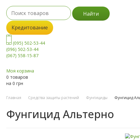
Найти
Кредитование
(095) 502-53-44
(096) 502-53-44
(067) 558-15-87
Моя корзина
0 товаров
на
0
грн
Главная
Средства защиты растений
Фунгициды
Фунгицид Ал
Фунгицид Альтерно