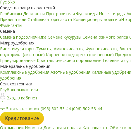
Рус
Укр
Средства защиты растений
Гербициды
Десиканты
Протравители
Фунгициды
Инсектициды
А
Прилипатели
Стабилизаторы азота
Кондиционеры воды и pH-к
Фумиганты
Семена
Семена подсолнечника
Семена кукурузы
Семена озимого рапса
Микроудобрения
Биостимуляторы (Гуматы, Аминокислоты, Фульвокислоты, Экст
подкормка (листовые)
Корневая подкормка (почвенные)
Предпо
Гранулированные
Кристаллические и порошковые
Гелевые и су
Минеральные удобрения
Комплексные удобрения
Азотные удобрения
Калийные удобрен
удобрения
Сельхозтехника
Глубокорыхлители
Вход в кабинет
Заказать звонок
(095) 502-53-44
(096) 502-53-44
Кредитование
О компании
Новости
Доставка и оплата
Как заказать
Обмен и в