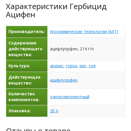
Характеристики
Гербицид
Ацифен
Производитель:
Агрохимические технологии (АХТ)
Содержание
действующего
ацифлуорфен, 214 г/л
вещества:
Культура:
арахис
,
горох
,
рис
,
соя
Действующее
ацифлуорфен
вещество:
Количество
однокомпонентный
компонентов:
Упаковка:
20 л
Отзывы о товаре