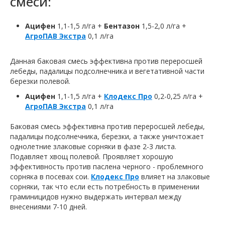
смеси:
Ацифен
1,1-1,5 л/га +
Бентазон
1,5-2,0 л/га +
АгроПАВ Экстра
0,1 л/га
Данная баковая смесь эффективна против переросшей
лебеды, падалицы подсолнечника и вегетативной части
березки полевой.
Ацифен
1,1-1,5 л/га +
Клодекс Про
0,2-0,25 л/га +
АгроПАВ Экстра
0,1 л/га
Баковая смесь эффективна против переросшей лебеды,
падалицы подсолнечника, березки, а также уничтожает
однолетние злаковые сорняки в фазе 2-3 листа.
Подавляет хвощ полевой. Проявляет хорошую
эффективность против паслена черного - проблемного
сорняка в посевах сои.
Клодекс Про
влияет на злаковые
сорняки, так что если есть потребность в применении
граминицидов нужно выдержать интервал между
внесениями 7-10 дней.