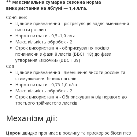
** максимальна сумарна сезонна норма
використання на яблуні — 1,4 л/га.
Соняшник
Цільове призначення - рістрегуляція задля зменшення
висоти рослин
Норма витрати - 0,5–1,0 л/га
Макс. кількість обробок - 2
Строк використання - обприскування посівів
починаючи з фази 8 листів (ВВСН 18) до фази
утворення «зірочки» (ВВСН 39)
Соя
Цільове призначення - Зменшення висоти рослин та
стимулювання бічних пагонів
Норма витрати - 0,75-1,0 л/га
Макс. кількість обробок - 2
Строк використання - Обприскування від першого до
третього трійчастого листків
Механізм дії:
Церон
швидко проникає в рослину та прискорює біосинтез