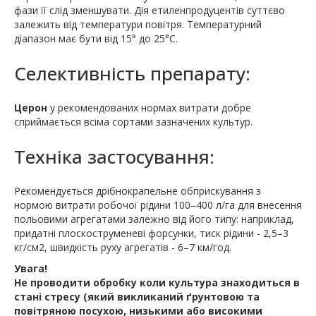
фази її слід зменшувати. Дія етиленпродуцентів суттєво
залежить від температури повітря. Температурний
діапазон має бути від 15° до 25°С.
Селективність препарату:
Церон
у рекомендованих нормах витрати добре
сприймається всіма сортами зазначених культур.
Техніка застосування:
Рекомендується дрібнокрапельне обприскування з
нормою витрати робочої рідини 100–400 л/га для внесення
польовими агрегатами залежно від його типу: наприклад,
придатні плоскоструменеві форсунки, тиск рідини - 2,5–3
кг/см2, швидкість руху агрегатів - 6–7 км/год.
Увага!
Не проводити обробку коли культура знаходиться в
стані стресу (який викликаний ґрунтовою та
повітряною посухою, низькими або високими