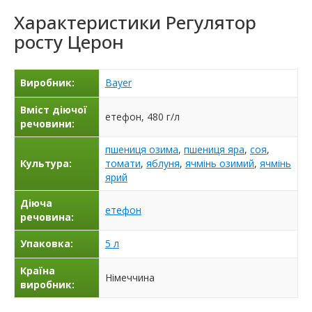
Характеристики
Регулятор
росту Церон
Виробник:
Bayer
Вміст діючої
етефон, 480 г/л
речовини:
пшениця озима
,
пшениця яра
,
соя
,
Культура:
томати
,
яблуня
,
ячмінь озимий
,
ячмінь
ярий
Діюча
етефон
речовина:
Упаковка:
5 л
Країна
Німеччина
виробник: