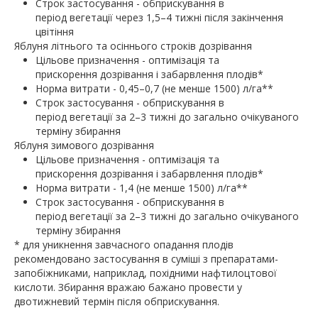
Строк застосування - обприскування в
період вегетації через 1,5–4 тижні після закінчення
цвітіння
Яблуня літнього та осіннього строків дозрівання
Цільове призначення - оптимізація та
прискорення дозрівання і забарвлення плодів*
Норма витрати - 0,45–0,7 (не менше 1500) л/га**
Строк застосування - обприскування в
період вегетації за 2–3 тижні до загально очікуваного
терміну збирання
Яблуня зимового дозрівання
Цільове призначення - оптимізація та
прискорення дозрівання і забарвлення плодів*
Норма витрати - 1,4 (не менше 1500) л/га**
Строк застосування - обприскування в
період вегетації за 2–3 тижні до загально очікуваного
терміну збирання
* для уникнення завчасного опадання плодів
рекомендовано застосування в суміші з препаратами-
запобіжниками, наприклад, похідними нафтилоцтової
кислоти. Збирання вражаю бажано провести у
двотижневий термін після обприскування.