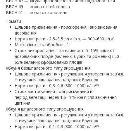
BBCH 47 — лігула прапорцевого листка відкривається
BBCH 49 — поява остей колоса
BBCH 51 — початок колосіння
Томати
Цільове призначення - прискорення і вирівнювання
дозрівання
Норма витрати - 2,5–3,5 л/га (р.р. — 300–600 л/га)
Макс. кількість обробок - 1
Строк використання - за наявності 5–15% зрілих і
дозріваючих плодів (зелених, бурих та рожевих) і 50–
65% зелених сформованих плодів
Яблуня безшпалерного типу вирощування
Цільове призначення - регулювання утворення зав’язі,
стимуляція закладання плодових бруньок
Норма витрати - 0,3–0,6 (800–1000) л/га**
Строк застосування - обприскування в
період вегетації через 1,5–4 тижні після закінчення
цвітіння
Яблуня шпалерного типу вирощування
Цільове призначення - регулювання утворення зав’язі,
стимуляція закладання плодових бруньок
Норма витрати - 0,1–0,3 (800–1000) л/га**