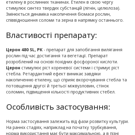
етилену в рослинних тканинах. Етилен в свою чергу
стимулює синтез твердих субстанцій (лігнін, целюлоза).
Змінюється динаміка накопичення біомаси рослин,
співвідношення соломи та зерна в напрямку останнього.
Властивості препарату:
Церон 480 SL, РК
- препарат для запобігання вилягання
рослин під час достигання та вегетації. Препарат
розроблений на основі похідних фосфороної кислоти.
Церон
стимулює ріст кореневої системи і стримує ріст
стебла. Ретардантний ефект виникає завдяки
накопиченню етилену, що сприяє вкорочування стебла та
потовщення другої й третьої міжвузловин, стінок
соломин, підвищення кількості продуктивних стебел.
Особливість застосування:
Норма застосування залежить від фази розвитку культури.
На ранніх стадіях, наприклад на початку трубкування,
норма використання має бути максимальною, а в пізні