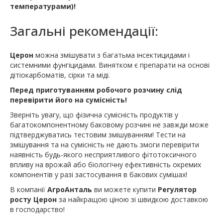
температурами)!
Загальні рекомендації:
Церон
можна змішувати з багатьма інсектицидами і
системними фунгіцидами. Винятком є препарати на основі
дітіокарбоматів, сірки та міді.
Перед приготуванням робочого розчину слід
перевірити його на сумісність!
Зверніть увагу, що фізична сумісність продуктів у
багатокомпонентному баковому розчині не завжди може
підтверджуватись тестовим змішуванням! Тести на
змішування та на сумісність не дають змоги перевірити
наявність будь-якого несприятливого фітотоксичного
впливу на врожай або біологічну ефективність окремих
компонентів у разі застосування в бакових сумішах!
В компанії
АгроАнталь
ви можете купити
Регулятор
росту Церон
за найкращою ціною зі швидкою доставкою
в господарство!