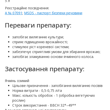
5 л
Реєстраційне посвідчення:
А № 07091
;
MSDS - паспорт безпеки речовини
Переваги препарату:
запобігає виляганню культури;
сприяє підвищенню врожайності;
стимулює ріст кореневої системи;
забезпечує сприятливі умови для збирання врожаю;
запобігає зламуванню основи ячмінного колоса.
Застосування препарату:
Ячмінь озимий
Цільове призначення - запобігання виляганню посівів
Норма витрати - 0,5-0,75 л/га
Макс. кількість обробок - 1 (обробка вегетуючих
рослин)
Строк використання - BBCH 32*–49**