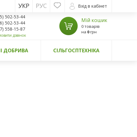
УКР
РУС
Вхід в кабінет
5) 502-53-44
Мій кошик
6) 502-53-44
0 товарів
7) 558-15-87
на
0
грн
овити дзвінок
І ДОБРИВА
СІЛЬГОСПТЕХНІКА