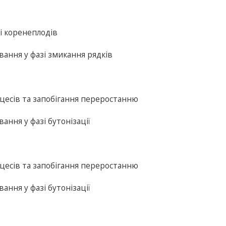
і коренеплодів
вання у фазі змикання рядків
оцесів та запобігання переростанню
ання у фазі бутонізації
оцесів та запобігання переростанню
ання у фазі бутонізації