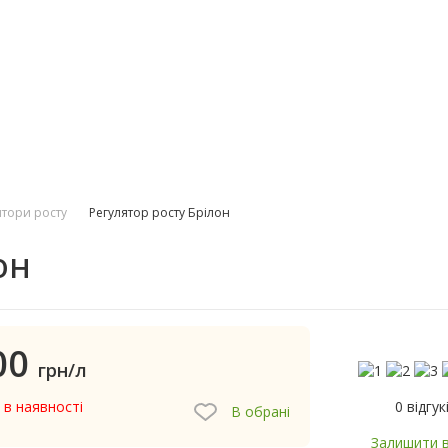
ятори росту
Регулятор росту Брілон
он
00
грн/л
0 відгук
 в наявності
В обрані
Залишити в