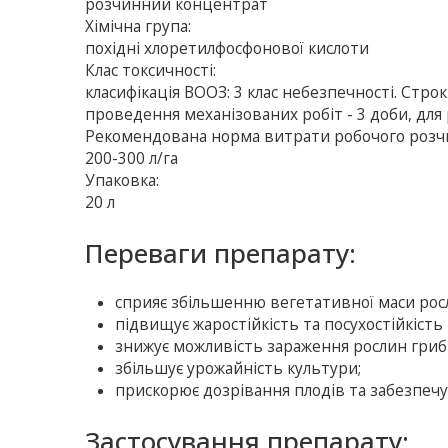
розчинний концентрат
Хімічна група:
похідні хлоретилфосфонової кислоти
Клас токсичності:
класифікація ВООЗ: 3 клас небезпечності. Стро
проведення механізованих робіт - 3 доби, для р
Рекомендована норма витрати робочого розч
200-300 л/га
Упаковка:
20 л
Переваги препарату:
сприяє збільшенню вегетативної маси рос
підвищує жаростійкість та посухостійкість
знижує можливість зараження рослин гриб
збільшує урожайність культури;
прискорює дозрівання плодів та забезпечу
Застосування препарату: