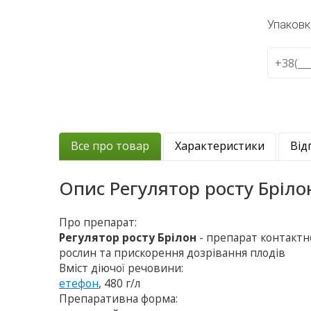
Упаковк
Все про товар
Характеристики
Від
Опис
Регулятор росту Бріло
Про препарат:
Регулятор росту Брілон
- препарат контактн
рослин та прискорення дозрівання плодів
Вміст діючої речовини:
етефон
, 480 г/л
Препаративна форма: