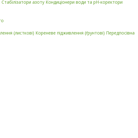
і
Стабілізатори азоту
Кондиціонери води та pH-коректори
го
лення (листкові)
Кореневе підживлення (ґрунтові)
Передпосівна