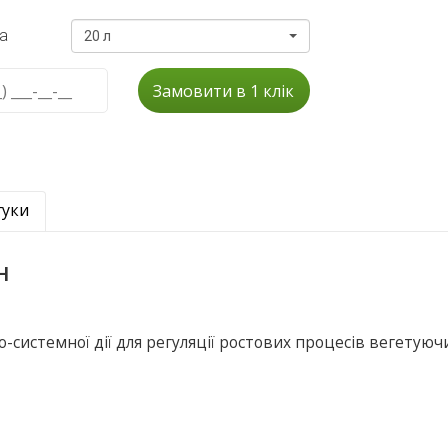
а
20 л
Замовити в 1 клік
гуки
н
о-системної дії для регуляції ростових процесів вегетуюч