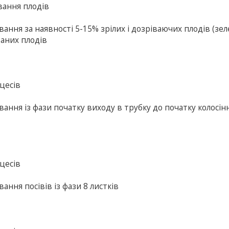
вання плодів
вання за наявності 5-15% зрілих і дозріваючих плодів (зел
ваних плодів
цесів
вання із фази початку виходу в трубку до початку колосін
цесів
ання посівів із фази 8 листків