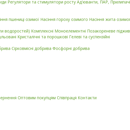
циди
Регулятори та стимулятори росту
Ад'юванти, ПАР, Прилипач
іння пшениці озимої
Насіння гороху озимого
Насіння жита озимо
кти водоростей)
Комплексні
Моноелементні
Позакореневе піджив
ульовані
Кристалічні та порошкові
Гелеві та суспензійні
обрива
Сірковмісні добрива
Фосфорні добрива
вернення
Оптовим покупцям
Співпраця
Контакти