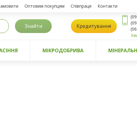
замовити
Оптовим покупцям
Співпраця
Контакти
(09
(09
Знайти
Кредитування
(06
Зам
АСІННЯ
МІКРОДОБРИВА
МІНЕРАЛЬН