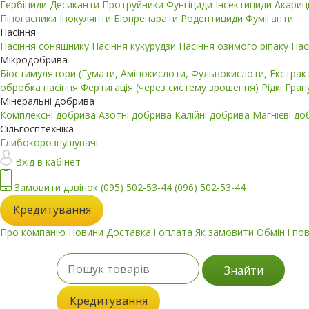
Гербіциди
Десиканти
Протруйники
Фунгіциди
Інсектициди
Акари
Піногасники
Інокулянти
Біопрепарати
Родентициди
Фуміганти
Насіння
Насіння соняшнику
Насіння кукурудзи
Насіння озимого ріпаку
Нас
Мікродобрива
Біостимулятори (Гумати, Амінокислоти, Фульвокислоти, Екстра
обробка насіння
Фертигація (через систему зрошення)
Рідкі
Гран
Мінеральні добрива
Комплексні добрива
Азотні добрива
Калійні добрива
Магнієві д
Сільгосптехніка
Глибокорозпушувачі
Вхід в кабінет
Замовити дзвінок
(095) 502-53-44
(096) 502-53-44
Кредитування
Про компанію
Новини
Доставка і оплата
Як замовити
Обмін і по
Знайти
Кредитування