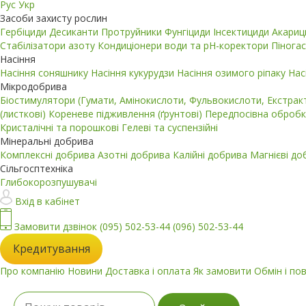
Рус
Укр
Засоби захисту рослин
Гербіциди
Десиканти
Протруйники
Фунгіциди
Інсектициди
Акари
Стабілізатори азоту
Кондиціонери води та pH-коректори
Пінога
Насіння
Насіння соняшнику
Насіння кукурудзи
Насіння озимого ріпаку
Нас
Мікродобрива
Біостимулятори (Гумати, Амінокислоти, Фульвокислоти, Екстра
(листкові)
Кореневе підживлення (ґрунтові)
Передпосівна обробк
Кристалічні та порошкові
Гелеві та суспензійні
Мінеральні добрива
Комплексні добрива
Азотні добрива
Калійні добрива
Магнієві д
Сільгосптехніка
Глибокорозпушувачі
Вхід в кабінет
Замовити дзвінок
(095) 502-53-44
(096) 502-53-44
Кредитування
Про компанію
Новини
Доставка і оплата
Як замовити
Обмін і по