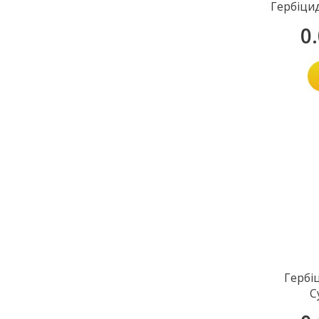
Гербіци
0
Гербі
С