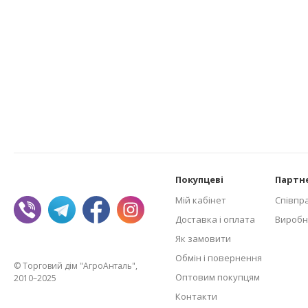
Покупцеві
Партн
Мій кабінет
Співпр
Доставка і оплата
Виробн
Як замовити
Обмін і повернення
© Торговий дім "АгроАнталь",
Оптовим покупцям
2010–2025
Контакти