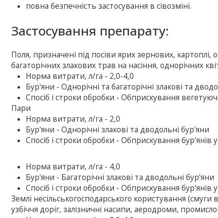
повна безпечність застосування в сівозміні.
Застосування препарату:
Поля, призначені під посіви ярих зернових, картоплі,
багаторічних злакових трав на насіння, однорічних квіт
Норма витрати, л/га - 2,0-4,0
Бур'яни - Однорічні та багаторічні злакові та двод
Спосіб і строки обробки - Обприскування вегетуюч
Пари
Норма витрати, л/га - 2,0
Бур'яни - Однорічні злакові та дводольні бур'яни
Спосіб і строки обробки - Обприскування бур'янів 
Норма витрати, л/га - 4,0
Бур'яни - Багаторічні злакові та дводольні бур'яни
Спосіб і строки обробки - Обприскування бур'янів 
Землі несільськогосподарського користування (смуги в
узбіччя доріг, залізничні насипи, аеродроми, промислов