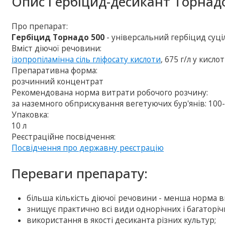
Опис
Гербіцид-десикант Торнад
Про препарат:
Гербіцид Торнадо 500
- універсальний гербіцид суц
Вміст діючої речовини:
ізопропіламінна сіль гліфосату кислоти
, 675 г/л у кисло
Препаративна форма:
розчинний концентрат
Рекомендована норма витрати робочого розчину:
за наземного обприскування вегетуючих бур'янів: 100-20
Упаковка:
10 л
Реєстраційне посвідчення:
Посвідчення про державну реєстрацію
Переваги препарату:
більша кількість діючої речовини - менша норма 
знищує практично всі види однорічних і багаторічн
використання в якості десиканта різних культур;