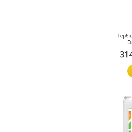
Гербі
Е
31