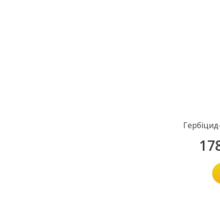
Гербіцид
17