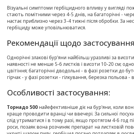
Візуальні симптоми гербіцидного впливу у вигляді пож
стають помітними через 4-5 днів, на багаторічні - чер
настає приблизно через 3-4 тижні після обробки. За не
гербіциду може уповільнюватися.
Рекомендації щодо застосування
Однорічні злакові бур'яни найбільш уразливі за висоти п
наявності не менше 5-6 листків і висоти 10-20 см; однор
цвітіння; багаторічні дводольні - в фазі розетки до бут
гірчак - у фазі розетки - гілкування, березка польова - 
Особливості застосування:
Торнадо 500
найефективніше діє на бур'яни, коли вон
краще проводити вранці чи ввечері. За сильної посу
слід утриматися і в тому разі, якщо протягом 4-6 год 
роси, позаяк вона розчиняє препарат на листковій пов
укриті шаром пилу, гербіцид погано потрапляє в росли