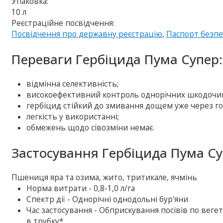
Упаковка:
10 л
Реєстраційне посвідчення:
Посвідчення про державну реєстрацію
,
Паспорт безп
Переваги Гербіцида Пума Супер:
відмінна селективність;
високоефективний контроль однорічних шкодочинн
гербіцид стійкий до змивання дощем уже через год
легкість у використанні;
обмежень щодо сівозміни немає.
Застосування Гербіцида Пума Су
Пшениця яра та озима, жито, тритикале, ячмінь
Норма витрати - 0,8-1,0 л/га
Спектр дії - Однорічні однодольні бур'яни
Час застосування - Обприскування посівів по веге
в трубку*