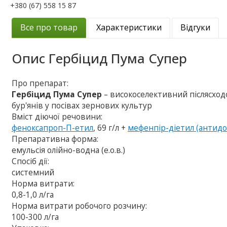
+380 (67) 558 15 87
Все про товар
Характеристики
Відгуки
Опис
Гербіцид Пума Супер
Про препарат:
Гербіцид Пума Супер
– високоселективний післясхо
бур'янів у посівах зернових культур
Вміст діючої речовини:
феноксапроп-П-етил
, 69 г/л +
мефенпір-діетил (антидо
Препаративна форма:
емульсія олійно-водна (е.о.в.)
Спосіб дії:
системний
Норма витрати:
0,8-1,0 л/га
Норма витрати робочого розчину:
100-300 л/га