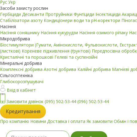
Рус
Укр
Засоби захисту рослин
Гербіциди
Десиканти
Протруйники
Фунгіциди
Інсектициди
Акари
Стабілізатори азоту
Кондиціонери води та pH-коректори
Пінога
Насіння
Насіння соняшнику
Насіння кукурудзи
Насіння озимого ріпаку
Нас
Мікродобрива
Біостимулятори (Гумати, Амінокислоти, Фульвокислоти, Екстра
(листкові)
Кореневе підживлення (ґрунтові)
Передпосівна обробк
Кристалічні та порошкові
Гелеві та суспензійні
Мінеральні добрива
Комплексні добрива
Азотні добрива
Калійні добрива
Магнієві д
Сільгосптехніка
Глибокорозпушувачі
Вхід в кабінет
Замовити дзвінок
(095) 502-53-44
(096) 502-53-44
Кредитування
Про компанію
Новини
Доставка і оплата
Як замовити
Обмін і по