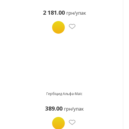
2 181.00
грн/упак
Гербіцид Альфа-Маїс
389.00
грн/упак