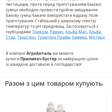
пестицидів, проте перед приготуванням бакової
суміші необхідно провести пробне змішування.
Бакову суміш бажано використати відразу після
приготування. Стабільний у широкому спектрі
температур та рH середовищ. Застосовується з
гербіцидами
Тривіум
,
Рамзес
,
Альфа-Маїс
,
Альфа-
Стар
,
Триатлон
,
Триатлон Прайм
,
Хаммер
,
Містард
.
В компанії
АгроАнталь
ви можете
купити
Прилипач Бустер
за найкращою ціною
зі швидкою доставкою в господарство!
Разом з цим товаром купують