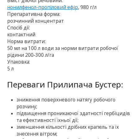
Вміст діючої речовини:
нонилфенол-пропіловий ефір
, 980 г/л
Препаративна форма:
розчинний концентрат
Спосіб дії:
контактний
Норма витрати:
50 мл на 100 л води за норми витрати робочої
рідини 200-300 л/га
Упаковка:
5 л
Переваги Прилипача Бустер:
зниження поверхневого натягу робочого
розчину;
підвищення проникаючої здатності гербіцидів
та ефективності їхньої дії;
зменшення кількості дрібних крапель та їх
знесення вітром;