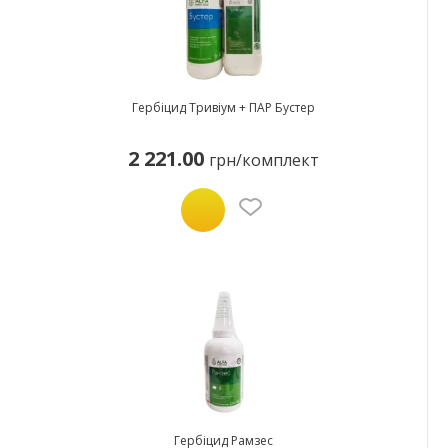
Гербіцид Тривіум + ПАР Бустер
2 221.00
грн/комплект
Гербіцид Рамзес