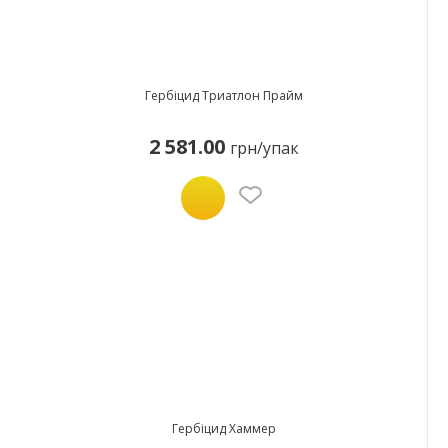
Гербіцид Триатлон Прайм
2 581.00
грн/упак
Гербіцид Хаммер