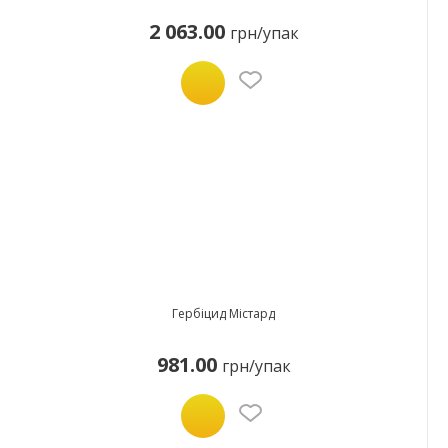
2 063.00
грн/упак
Гербіцид Містард
981.00
грн/упак