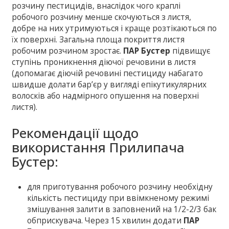
розчину пестицидів, внаслідок чого краплі
робочого розчину менше скочуються з листя,
добре на них утримуються і краще розтікаються по
їх поверхні. Загальна площа покриття листя
робочим розчином зростає.
ПАР Бустер
підвищує
ступінь проникнення діючої речовини в листя
(допомагає діючій речовині пестициду набагато
швидше долати бар’єр у вигляді епікутикулярних
волосків або надмірного опушення на поверхні
листя).
Рекомендації щодо
використання Прилипача
Бустер:
для приготування робочого розчину необхідну
кількість пестициду при ввімкненому режимі
змішування залити в заповнений на 1/2-2/3 бак
обприскувача. Через 15 хвилин додати
ПАР