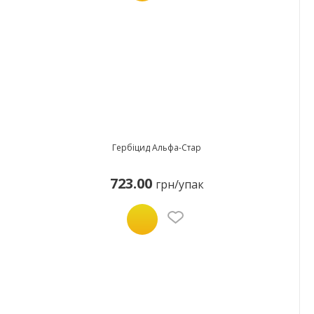
Гербіцид Альфа-Стар
723.00
грн/упак