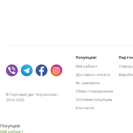
Покупцеві
Партн
Мій кабінет
Співпр
Доставка і оплата
Виробн
Як замовити
Обмін і повернення
© Торговий дім "АгроАнталь",
Оптовим покупцям
2010–2025
Контакти
Покупцеві
Мій кабінет