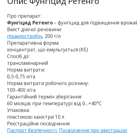
Опис
Фунгіцид Ретенго
Про препарат:
Фунгіцид Ретенго
– фунгіцид для підвищення врожайн
Вміст діючої речовини:
піраклостробін
, 200 г/л
Препаративна форма:
концентрат, що емульгується (КЕ)
Спосіб дії:
трансламінарний
Норма витрати:
0,5-0,75 л/га
Норма витрати робочого розчину:
100-400 л/га
Гарантійний термін зберігання:
60 місяців при температурі від 0…+40°C
Упаковка:
пластикові каністри 10 л
Реєстраційне посвідчення:
Паспорт безпечності
,
Посвідчення про реєстрацію