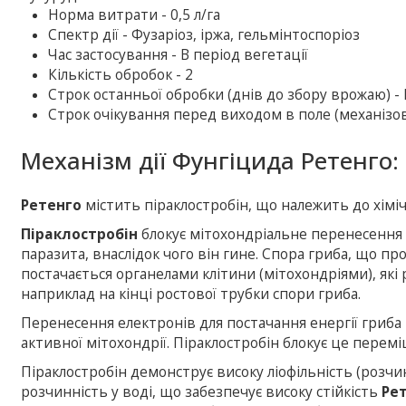
Норма витрати - 0,5 л/га
Спектр дії - Фузаріоз, іржа, гельмінтоспоріоз
Час застосування - В період вегетації
Кількість обробок - 2
Строк останньої обробки (днів до збору врожаю) -
Строк очікування перед виходом в поле (механізова
Механізм дії Фунгіцида Ретенго:
Ретенго
містить піраклостробін, що належить до хіміч
Піраклостробін
блокує мітохондріальне перенесення 
паразита, внаслідок чого він гине. Спора гриба, що прор
постачається органелами клітини (мітохондріями), які 
наприклад на кінці ростової трубки спори гриба.
Перенесення електронів для постачання енергії гриб
активної мітохондрії. Піраклостробін блокує це перем
Піраклостробін демонструє високу ліофільність (розчи
розчинність у воді, що забезпечує високу стійкість
Ре