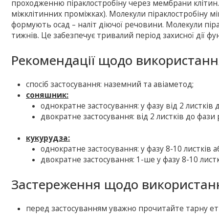
проходженню піраклостробіну через мембрани клітин.
міжклітинних проміжках). Молекули піраклостробіну 
формують осад – наліт діючої речовини. Молекули пі
тижнів. Це забезпечує тривалий період захисної дії ф
Рекомендації щодо використанн
cпосіб застосування: наземний та авіаметод;
соняшник:
однократне застосування: у фазу від 2 листків д
двократне застосування: від 2 листків до фази 
кукурудза:
однократне застосування: у фазу 8-10 листків а
двократне застосування: 1-ше у фазу 8-10 листк
Застереження щодо використанн
перед застосуванням уважно прочитайте тарну ет