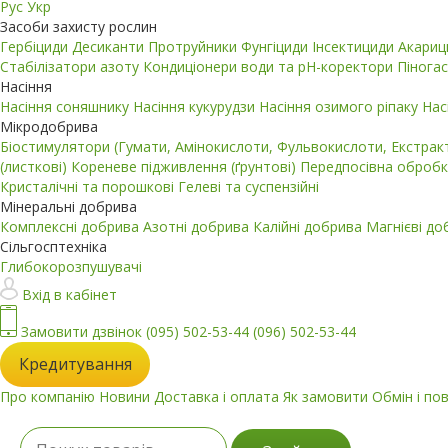
Рус
Укр
Засоби захисту рослин
Гербіциди
Десиканти
Протруйники
Фунгіциди
Інсектициди
Акари
Стабілізатори азоту
Кондиціонери води та pH-коректори
Пінога
Насіння
Насіння соняшнику
Насіння кукурудзи
Насіння озимого ріпаку
Нас
Мікродобрива
Біостимулятори (Гумати, Амінокислоти, Фульвокислоти, Екстра
(листкові)
Кореневе підживлення (ґрунтові)
Передпосівна обробк
Кристалічні та порошкові
Гелеві та суспензійні
Мінеральні добрива
Комплексні добрива
Азотні добрива
Калійні добрива
Магнієві д
Сільгосптехніка
Глибокорозпушувачі
Вхід в кабінет
Замовити дзвінок
(095) 502-53-44
(096) 502-53-44
Кредитування
Про компанію
Новини
Доставка і оплата
Як замовити
Обмін і по