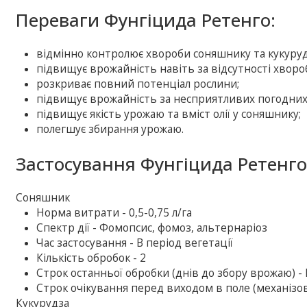
Переваги Фунгіцида Ретенго:
відмінно контролює хвороби соняшнику та кукуруд
підвищує врожайність навіть за відсутності хворо
розкриває повний потенціал рослини;
підвищує врожайність за несприятливих погодних
підвищує якість урожаю та вміст олії у соняшнику;
полегшує збирання урожаю.
Застосування Фунгіцида Ретенго
Соняшник
Норма витрати - 0,5-0,75 л/га
Спектр дії - Фомопсис, фомоз, альтернаріоз
Час застосування - В період вегетації
Кількість обробок - 2
Строк останньої обробки (днів до збору врожаю) -
Строк очікування перед виходом в поле (механізова
Кукурудза