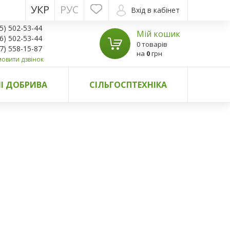
УКР
РУС
Вхід в кабінет
5) 502-53-44
Мій кошик
6) 502-53-44
0 товарів
7) 558-15-87
на
0
грн
овити дзвінок
І ДОБРИВА
СІЛЬГОСПТЕХНІКА