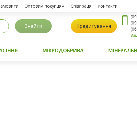
замовити
Оптовим покупцям
Співпраця
Контакти
(09
(09
Знайти
Кредитування
(06
Зам
АСІННЯ
МІКРОДОБРИВА
МІНЕРАЛЬН