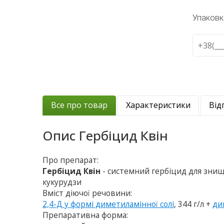
Упаковк
Все про товар
Характеристики
Від
Опис
Гербіцид Квін
Про препарат:
Гербіцид Квін
- системний гербіцид для знищ
кукурудзи
Вміст діючої речовини:
2,4-Д у формі диметиламінної солі
, 344 г/л +
ди
Препаративна форма: