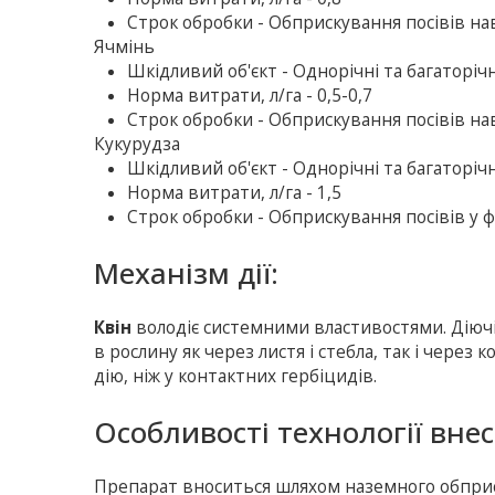
Строк обробки - Обприскування посівів на
Ячмінь
Шкiдливий об'єкт - Однорічні та багаторічн
Норма витрати, л/га - 0,5-0,7
Строк обробки - Обприскування посівів на
Кукурудза
Шкiдливий об'єкт - Однорічні та багаторічн
Норма витрати, л/га - 1,5
Строк обробки - Обприскування посівів у фа
Механізм дії:
Квін
володіє системними властивостями. Діючі 
в рослину як через листя і стебла, так і чере
дію, ніж у контактних гербіцидів.
Особливості технології вне
Препарат вноситься шляхом наземного обприс