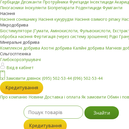
Гербіциди
Десиканти
Протруйники
Фунгіциди
Інсектициди
Акари
Піногасники
Інокулянти
Біопрепарати
Родентициди
Фуміганти
Насіння
Насіння соняшнику
Насіння кукурудзи
Насіння озимого ріпаку
Нас
Мікродобрива
Біостимулятори (Гумати, Амінокислоти, Фульвокислоти, Екстра
обробка насіння
Фертигація (через систему зрошення)
Рідкі
Гран
Мінеральні добрива
Комплексні добрива
Азотні добрива
Калійні добрива
Магнієві д
Сільгосптехніка
Глибокорозпушувачі
Вхід в кабінет
Замовити дзвінок
(095) 502-53-44
(096) 502-53-44
Кредитування
Про компанію
Новини
Доставка і оплата
Як замовити
Обмін і по
Знайти
Кредитування