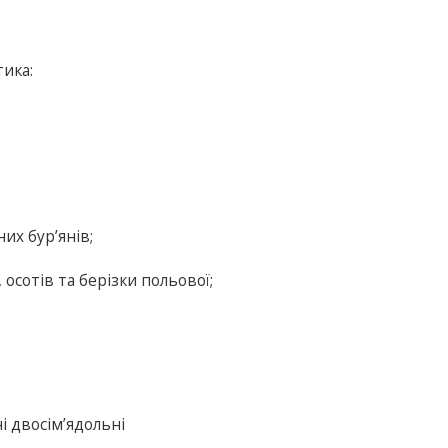
тика:
их бур’янів;
осотів та берізки польової;
і двосім’ядольні