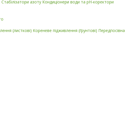
і
Стабілізатори азоту
Кондиціонери води та pH-коректори
го
лення (листкові)
Кореневе підживлення (ґрунтові)
Передпосівна