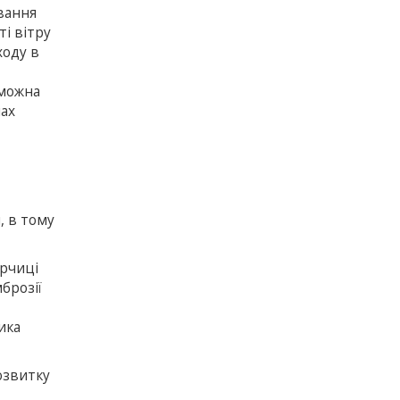
вання
і вітру
ходу в
 можна
мах
, в тому
ірчиці
брозії
ика
озвитку