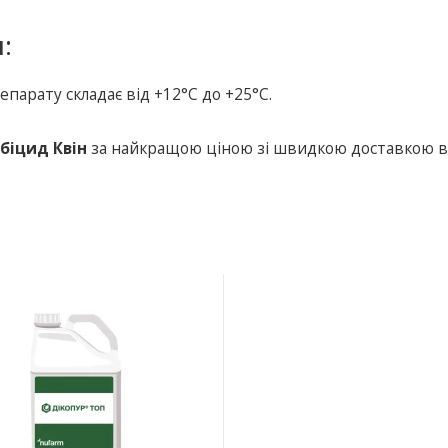
:
арату складає від +12°С до +25°С.
біцид Квін
за найкращою ціною зі швидкою доставкою 