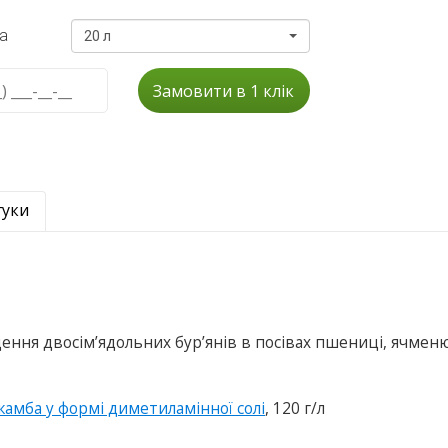
а
20 л
Замовити в 1 клік
гуки
ення двосім’ядольних бур’янів в посівах пшениці, ячмен
камба у формі диметиламінної солі
, 120 г/л