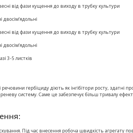
весні від фази кущення до виходу в трубку культури
і двосім’ядольні
весні від фази кущення до виходу в трубку культури
і двосім’ядольні
зі 3-5 листків
речовини гербіциду діють як інгібітори росту, здатні п
з кореневу систему. Саме це забезпечує більш тривалу ефек
сення:
кування. Під час внесення робоча швидкість агрегату по