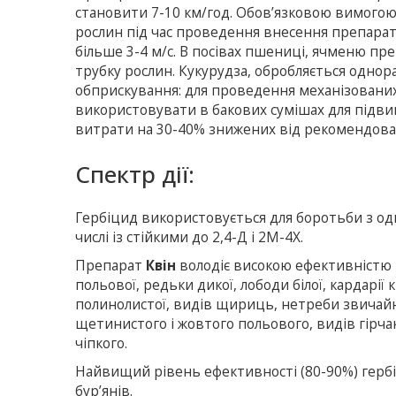
становити 7-10 км/год. Обов’язковою вимогою
рослин під час проведення внесення препарат
більше 3-4 м/с. В посівах пшениці, ячменю пр
трубку рослин. Кукурудза, обробляється однораз
обприскування: для проведення механізованих р
використовувати в бакових сумішах для підви
витрати на 30-40% знижених від рекомендова
Спектр дії:
Гербіцид використовується для боротьби з од
числі із стійкими до 2,4-Д і 2М-4Х.
Препарат
Квін
володіє високою ефективністю 
польової, редьки дикої, лободи білої, кардарії
полинолистої, видів щириць, нетреби звичайної
щетинистого і жовтого польового, видів гірча
чіпкого.
Найвищий рівень ефективності (80-90%) гербіц
бур’янів.