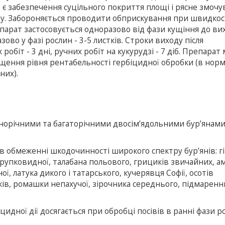
 є забезпечення суцільного покриття площі і рясне змочу
у. Забороняється проводити обприскування при швидкост
епарат застосовується одноразово від фази кущіння до ви
ово у фазі рослин - 3-5 листків. Строки виходу після
обіт - 3 дні, ручних робіт на кукурудзі - 7 діб. Препарат
щення рівня рентабельності гербіцидної обробки (в нор
них).
норічними та багаторічними двосім’ядольними бур’янами
в обмеженні шкодочинності широкого спектру бур’янів: г
 крупковидної, талабана польового, грициків звичайних, ам
, латука дикого і татарського, кучерявця Софії, осотів
ків, ромашки непахучої, зірочника середнього, підмаренн
идної дії досягається при обробці посівів в ранні фази р