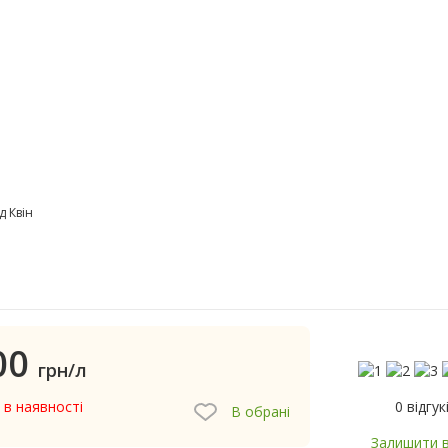
д Квін
00
грн/л
0 відгук
 в наявності
В обрані
Залишити в