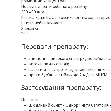
розчинний концентрат
Норми витрати робочого розчину:
200-400 л/га
Класифікація ВООЗ, токсикологічна характерис
ІІІ клас небезпечності
Упаковка:
20 л
Переваги препарату:
знищення широкого спектру двосім’ядольн
висока швидкість дії;
ефективність проти підмаренника чіпкого, 
проти бур’янів, стійких до 2,4-Д та МЦПА.
Застосування препарату:
Пшениця
Шкiдливий об'єкт - Однорічні та багаторічн
Норма витрати, л/га - 0,8