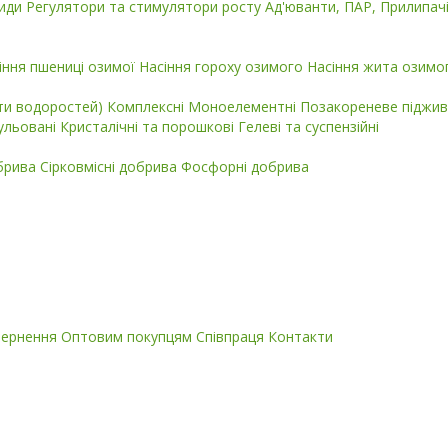
циди
Регулятори та стимулятори росту
Ад'юванти, ПАР, Прилипач
іння пшениці озимої
Насіння гороху озимого
Насіння жита озимо
кти водоростей)
Комплексні
Моноелементні
Позакореневе піджив
ульовані
Кристалічні та порошкові
Гелеві та суспензійні
обрива
Сірковмісні добрива
Фосфорні добрива
вернення
Оптовим покупцям
Співпраця
Контакти