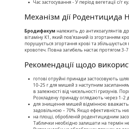
Час застосування - У період вегетації с/г к
Механізм дії Родентицида 
Бродифакум
належить до антикоагулянтів дру
вітаміну К1, який пов’язаний із згортанням кр
порушується згортання крові та збільшується 
кровотеч. Повна загибель настає протягом 3-7 
Рекомендації щодо викори
готові отруйні принади застосовують шлях
10-25 г для мишей з наступним засипанням
в залежності від чисельності гризунів. По
Розкладену принаду оглядають через 1-2 дн
для знищення мишей відмінною вважаєтьс
задовільною – 70%. Якщо ефективність ни
на площі, обробленій родентицидним засо
Таблички необхідно залишати на термін н