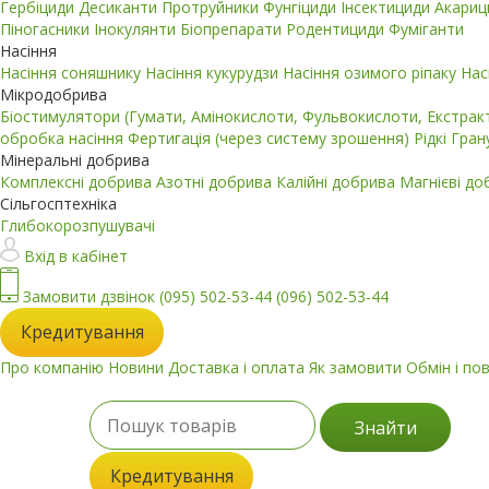
Гербіциди
Десиканти
Протруйники
Фунгіциди
Інсектициди
Акари
Піногасники
Інокулянти
Біопрепарати
Родентициди
Фуміганти
Насіння
Насіння соняшнику
Насіння кукурудзи
Насіння озимого ріпаку
Нас
Мікродобрива
Біостимулятори (Гумати, Амінокислоти, Фульвокислоти, Екстра
обробка насіння
Фертигація (через систему зрошення)
Рідкі
Гран
Мінеральні добрива
Комплексні добрива
Азотні добрива
Калійні добрива
Магнієві д
Сільгосптехніка
Глибокорозпушувачі
Вхід в кабінет
Замовити дзвінок
(095) 502-53-44
(096) 502-53-44
Кредитування
Про компанію
Новини
Доставка і оплата
Як замовити
Обмін і по
Знайти
Кредитування