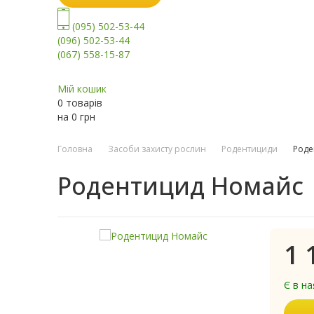
(095) 502-53-44
(096) 502-53-44
(067) 558-15-87
Мій кошик
0 товарів
на
0
грн
Головна
Засоби захисту рослин
Родентициди
Роде
Родентицид Номайс
1 
Є в на