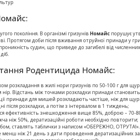
ультур
Номайс:
гого покоління. В організмі гризунів
Номайс
порушує ут
ові. Протягом доби після вживання отруйної принади у гр
проникність судин, що приведе до загибелі від численни
діб.
стання Родентицида Номайс:
ом розкладання в жилі нори гризунів по 50-100 г для щур
 нір. Відстань між точками розкладки принади становить 
рції принади для мишей розкладають частіше, ніж для щурі
і після розкладки, а потім з інтервалом в 1 тиждень;
я ефективність знешкодження вище 85%, доброю – 70-8
жча ніж 50%, дератизаційні роботи необхідно повторити;
бом, ставлять таблички з написом «ОБЕРЕЖНО, ОТРУТА!».
е менш ніж 21 день з дати проведення дератизаційних за