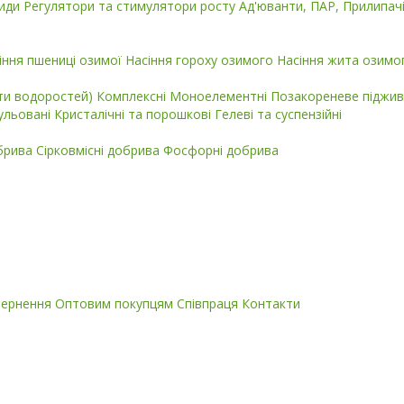
циди
Регулятори та стимулятори росту
Ад'юванти, ПАР, Прилипач
іння пшениці озимої
Насіння гороху озимого
Насіння жита озимо
кти водоростей)
Комплексні
Моноелементні
Позакореневе піджив
ульовані
Кристалічні та порошкові
Гелеві та суспензійні
обрива
Сірковмісні добрива
Фосфорні добрива
вернення
Оптовим покупцям
Співпраця
Контакти