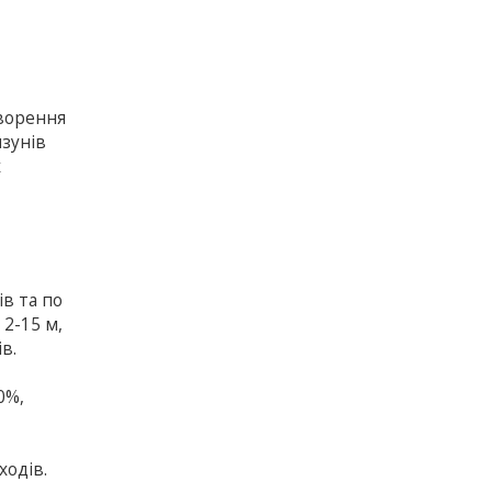
ворення
изунів
х
ів та по
2-15 м,
в.
0%,
ходів.