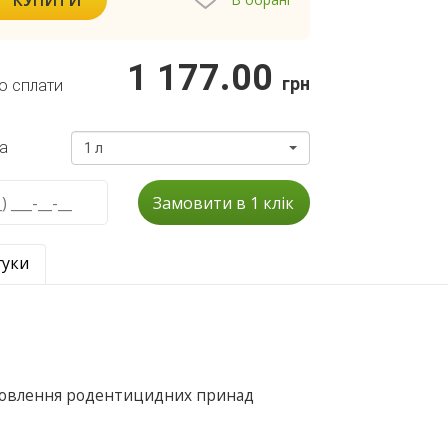
1 177.00
грн
о сплати
а
1 л
Замовити в 1 клік
гуки
товлення родентицидних принад