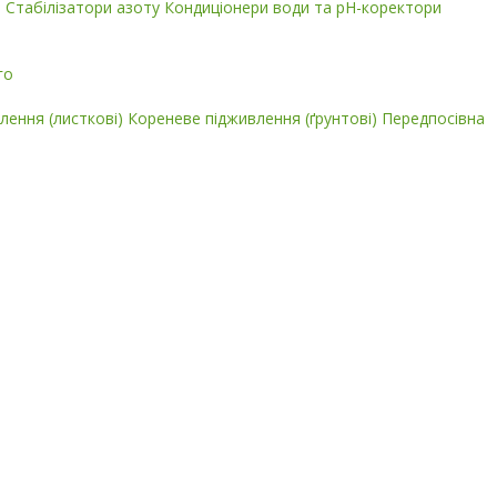
і
Стабілізатори азоту
Кондиціонери води та pH-коректори
го
лення (листкові)
Кореневе підживлення (ґрунтові)
Передпосівна