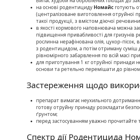
Випас худоби на оброблених площах до зак
на основі родентициду
Номайс
готують о
(централізоване виготовлення отруйної пр
такої продукції, з вмістом діючої речовини
в якості кормового наповнювача можна за
підвищення привабливості для гризунів р
рослинна нерафінована олія, цукор-пісок, 
з родентицидом, а потім отриману суміш 
рівномірного забарвлення по всій масі пр
для приготування 1 кг отруйної принади н
основи та ретельно перемішати до рівномі
Застереження щодо викори
препарат вимагає неухильного дотриманн
готову отруйну принаду розкладати безпос
ґрунтом;
перед застосуванням уважно прочитайте т
Спектр дії Родентицида Но