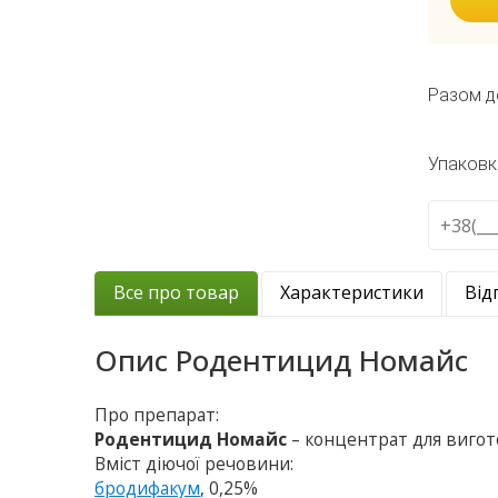
Разом д
Упаковк
Все про товар
Характеристики
Від
Опис
Родентицид Номайс
Про препарат:
Родентицид Номайс
– концентрат для виго
Вміст діючої речовини:
бродифакум
, 0,25%