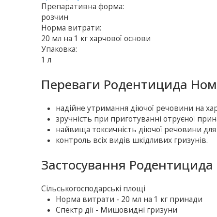
Препаративна форма:
розчин
Норма витрати:
20 мл на 1 кг харчової основи
Упаковка:
1 л
Переваги Родентицида Ном
надійне утримання діючої речовини на хар
зручність при приготуванні отруєної прин
найвища токсичність діючої речовини для
контроль всіх видів шкідливих гризунів.
Застосування Родентицида
Сільськогосподарські площі
Норма витрати - 20 мл на 1 кг принади
Спектр дії - Мишовидні гризуни