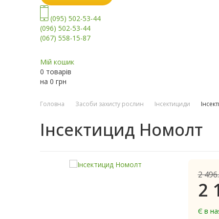
(095) 502-53-44
(096) 502-53-44
(067) 558-15-87
Мій кошик
0 товарів
на
0
грн
Головна
Засоби захисту рослин
Інсектициди
Інсек
Інсектицид Номолт
2 496
2 
Є в на