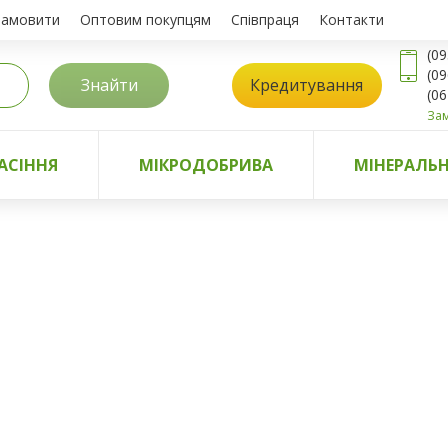
замовити
Оптовим покупцям
Співпраця
Контакти
(09
(09
Знайти
Кредитування
(06
Зам
АСІННЯ
МІКРОДОБРИВА
МІНЕРАЛЬН