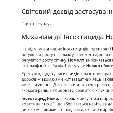
Світовий досвід застосуван
Горіх та фундук.
Механізм дії Інсектицида Н
На відміну від інших інсектицидів, препарат
Н
регулятор росту на комах у ті моменти, коли в
регулятор росту хітину.
Номолт
вирізняється 
ентомофагів та бджіл. Передусім
Номолт
блоку
Крім того, щодо деяких видів комах препарат 
дорослими комахами життєздатних яєць. Післ
чи лялькування. Для ефективного контролю шкі
якомога раніше перервати розвиток їх личин
Інсектицид Номолт
характеризується широк
ефективністю дії, що зберігається навіть за 
високочутливими є ті шкідники, які вже вироб