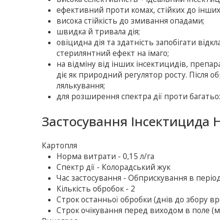
ефективний проти комах, стійких до iнших
висока стiйкiсть до змивання опадами;
швидка й тривала дiя;
овiцидна дiя та здатнiсть запобiгати вiд
стерилянтний ефект на імаго;
на вiдмiну вiд iнших iнсектицидiв, препа
діє як природний регулятор росту. Пiсля 
лялькування;
для розширення спектра дії проти багать
Застосування Інсектицида 
Картопля
Норма витрати - 0,15 л/га
Спектр дії - Колорадський жук
Час застосування - Обприскування в період
Кількість обробок - 2
Строк останньої обробки (днів до збору вр
Строк очікування перед виходом в поле (ме