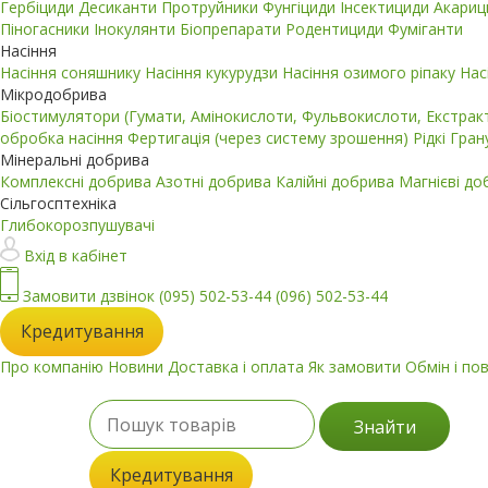
Гербіциди
Десиканти
Протруйники
Фунгіциди
Інсектициди
Акари
Піногасники
Інокулянти
Біопрепарати
Родентициди
Фуміганти
Насіння
Насіння соняшнику
Насіння кукурудзи
Насіння озимого ріпаку
Нас
Мікродобрива
Біостимулятори (Гумати, Амінокислоти, Фульвокислоти, Екстра
обробка насіння
Фертигація (через систему зрошення)
Рідкі
Гран
Мінеральні добрива
Комплексні добрива
Азотні добрива
Калійні добрива
Магнієві д
Сільгосптехніка
Глибокорозпушувачі
Вхід в кабінет
Замовити дзвінок
(095) 502-53-44
(096) 502-53-44
Кредитування
Про компанію
Новини
Доставка і оплата
Як замовити
Обмін і по
Знайти
Кредитування