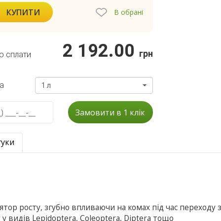
КУПИТИ
В обрані
2 192.00
грн
о сплати
а
1 л
Замовити в 1 клік
гуки
ятор росту, згубно впливаючи на комах під час переходу з
 у видiв Lepidoptera, Coleoptera, Diptera тощо