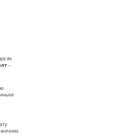
іє як
олт
–
ню
линьки
о
ату
ганічних