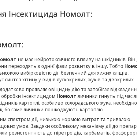
ня Інсектицида Номолт:
омолт:
омолт
не має нейротоксичного впливу на шкідників. Він д
они переходять з однієї фази розвитку в іншу. Тобто
Ном
високою вибірковістю дії, безпечний для хижих кліщів,
є синтез хітину у видів лускокрилих, жуків та двокрилих.
додатково проявляє овіцидну дію та запобігає відкладен
я обробки інсектицидом
Номолт
личинки гинуть під час 
дників картоплі, особливо колорадського жука, необхідн
ок, бо саме личинки пошкоджують картоплю.
им спектром дії, низькою нормою витрат та тривалою
дощових умов. Завдяки особливому механізму дії до препар
или резистентність до піретроїдів, карбаматів, фосфорор