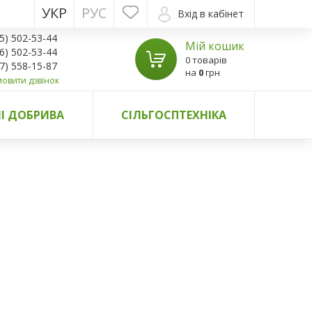
УКР
РУС
Вхід в кабінет
5) 502-53-44
Мій кошик
6) 502-53-44
0 товарів
7) 558-15-87
на
0
грн
овити дзвінок
І ДОБРИВА
СІЛЬГОСПТЕХНІКА