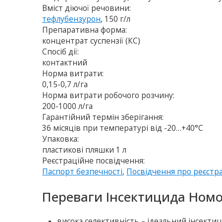
Вміст діючої речовини:
тефлубензурон
, 150 г/л
Препаративна форма:
концентрат суспензії (КС)
Спосіб дії:
контактний
Норма витрати:
0,15-0,7 л/га
Норма витрати робочого розчину:
200-1000 л/га
Гарантійний термін зберігання:
36 місяців при температурі від -20…+40°C
Упаковка:
пластикові пляшки 1 л
Реєстраційне посвідчення:
Паспорт безпечності
,
Посвідчення про реєстр
Переваги Інсектицида Номо
висока селективність – iдеальний iнсекти