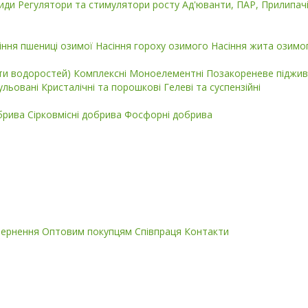
циди
Регулятори та стимулятори росту
Ад'юванти, ПАР, Прилипач
іння пшениці озимої
Насіння гороху озимого
Насіння жита озимо
кти водоростей)
Комплексні
Моноелементні
Позакореневе піджив
ульовані
Кристалічні та порошкові
Гелеві та суспензійні
обрива
Сірковмісні добрива
Фосфорні добрива
вернення
Оптовим покупцям
Співпраця
Контакти