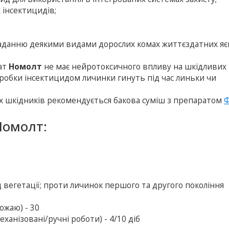
 iнсектицидiв;
кладанню деякими видами дорослих комах життєздатних яє
рат
Номолт
не має нейротоксичного впливу на шкiдливих 
обробки iнсектицидом личинки гинуть пiд час линьки чи
ох шкідників рекомендується бакова суміш з препаратом
Ф
Номолт:
 вегетації; проти личинок першого та другого покоління
ожаю) - 30
ханізовані/ручні роботи) - 4/10 діб