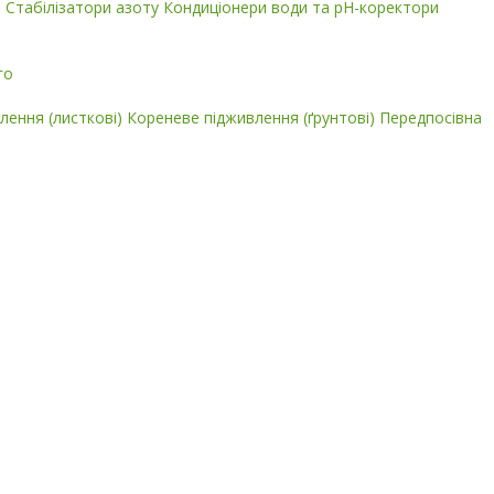
і
Стабілізатори азоту
Кондиціонери води та pH-коректори
го
лення (листкові)
Кореневе підживлення (ґрунтові)
Передпосівна