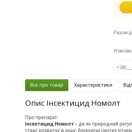
Разом д
Упаковк
Все про товар
Характеристики
Від
Опис
Інсектицид Номолт
Про препарат:
Інсектицид Номолт
– діє як природний регул
стадії розвитку в іншу, блокуючи синтез хiтину