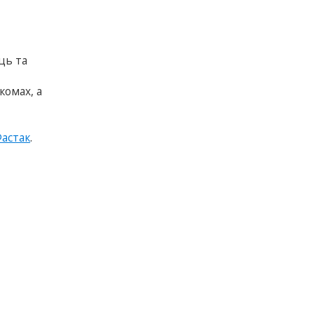
ць та
комах, а
астак
.