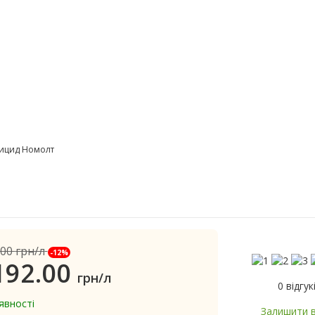
тицид Номолт
.00
грн/л
-12%
192.00
грн/л
0 відгук
явності
Залишити в