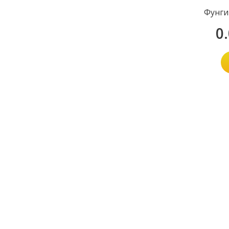
Фунги
0