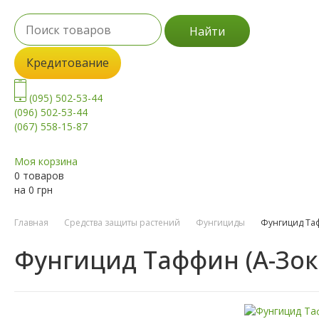
Найти
Кредитование
(095) 502-53-44
(096) 502-53-44
(067) 558-15-87
Моя корзина
0 товаров
на
0
грн
Главная
Средства защиты растений
Фунгициды
Фунгицид Таф
Фунгицид Таффин (А-Зок