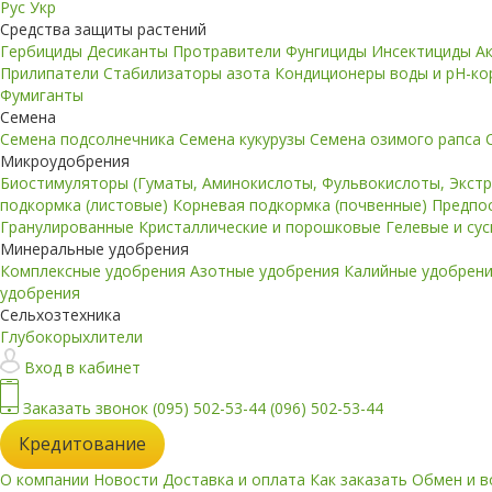
Рус
Укр
Средства защиты растений
Гербициды
Десиканты
Протравители
Фунгициды
Инсектициды
А
Прилипатели
Стабилизаторы азота
Кондиционеры воды и pH-к
Фумиганты
Семена
Семена подсолнечника
Семена кукурузы
Семена озимого рапса
Микроудобрения
Биостимуляторы (Гуматы, Аминокислоты, Фульвокислоты, Экст
подкормка (листовые)
Корневая подкормка (почвенные)
Предпо
Гранулированные
Кристаллические и порошковые
Гелевые и су
Минеральные удобрения
Комплексные удобрения
Азотные удобрения
Калийные удобрен
удобрения
Сельхозтехника
Глубокорыхлители
Вход в кабинет
Заказать звонок
(095) 502-53-44
(096) 502-53-44
Кредитование
О компании
Новости
Доставка и оплата
Как заказать
Обмен и в