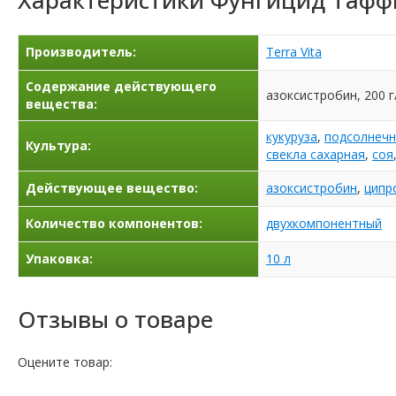
Характеристики
Фунгицид Таффи
Производитель:
Terra Vita
Содержание действующего
азоксистробин, 200 г
вещества:
кукуруза
,
подсолнечн
Культура:
свекла сахарная
,
соя
Действующее вещество:
азоксистробин
,
ципр
Количество компонентов:
двухкомпонентный
Упаковка:
10 л
Отзывы о товаре
Оцените товар: