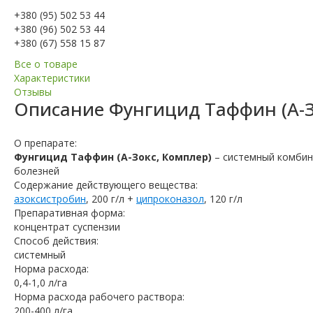
+380 (95) 502 53 44
+380 (96) 502 53 44
+380 (67) 558 15 87
Все о товаре
Характеристики
Отзывы
Описание
Фунгицид Таффин (А-З
О препарате:
Фунгицид Таффин (А-Зокс, Комплер)
– системный комбин
болезней
Содержание действующего вещества:
азоксистробин
, 200 г/л +
ципроконазол
, 120 г/л
Препаративная форма:
концентрат суспензии
Способ действия:
системный
Норма расхода:
0,4-1,0 л/га
Норма расхода рабочего раствора:
200-400 л/га