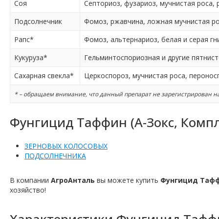
Соя
Септориоз, фузариоз, мучнистая роса,
Подсолнечник
Фомоз, ржавчина, ложная мучнистая ро
Рапс*
Фомоз, альтернариоз, белая и серая гн
Кукуруза*
Гельминтоспориозная и другие пятнист
Сахарная свекла*
Церкоспороз, мучнистая роса, перонос
* – обращаем внимание, что данный препарат не зарегистрирован на
Фунгицид Таффин (А-Зокс, Компл
ЗЕРНОВЫХ КОЛОСОВЫХ
ПОДСОЛНЕЧНИКА
В компании
АгроАнталь
вы можете купить
Фунгицид Тафф
хозяйство!