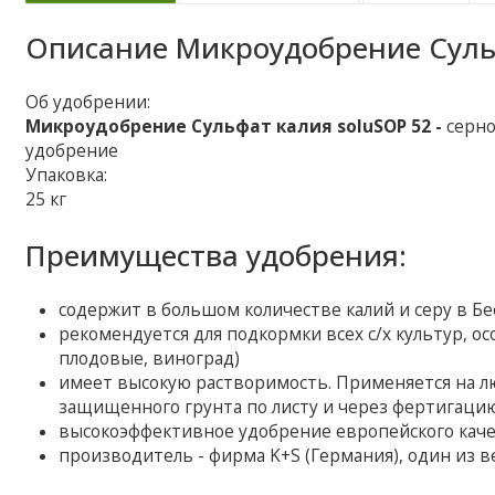
Описание
Микроудобрение Суль
Об удобрении:
Микроудобрение Сульфат калия soluSOP 52 -
серн
удобрение
Упаковка:
25 кг
Преимущества удобрения:
содержит в большом количестве калий и серу в Бе
рекомендуется для подкормки всех с/х культур, ос
плодовые, виноград)
имеет высокую растворимость. Применяется на л
защищенного грунта по листу и через фертигацию
высокоэффективное удобрение европейского каче
производитель - фирма K+S (Германия), один из