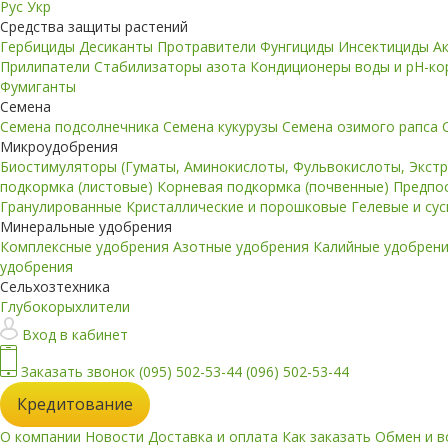
Рус
Укр
Средства защиты растений
Гербициды
Десиканты
Протравители
Фунгициды
Инсектициды
А
Прилипатели
Стабилизаторы азота
Кондиционеры воды и pH-к
Фумиганты
Семена
Семена подсолнечника
Семена кукурузы
Семена озимого рапса
Микроудобрения
Биостимуляторы (Гуматы, Аминокислоты, Фульвокислоты, Экст
подкормка (листовые)
Корневая подкормка (почвенные)
Предпо
Гранулированные
Кристаллические и порошковые
Гелевые и су
Минеральные удобрения
Комплексные удобрения
Азотные удобрения
Калийные удобрен
удобрения
Сельхозтехника
Глубокорыхлители
Вход в кабинет
Заказать звонок
(095) 502-53-44
(096) 502-53-44
Кредитование
О компании
Новости
Доставка и оплата
Как заказать
Обмен и в