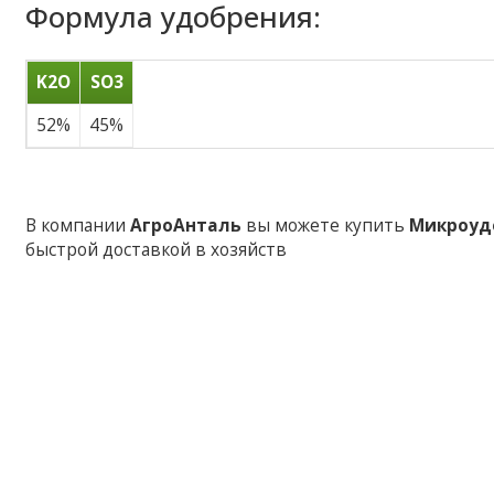
Формула удобрения:
K2O
SO3
52%
45%
В компании
АгроАнталь
вы можете купить
Микроудо
быстрой доставкой в хозяйств