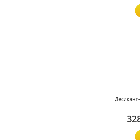
Десикант-
32