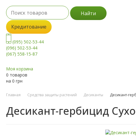
Найти
Кредитование
(095) 502-53-44
(096) 502-53-44
(067) 558-15-87
Моя корзина
0 товаров
на
0
грн
Главная
Средства защиты растений
Десиканты
Десикант-гер
Десикант-гербицид Сух