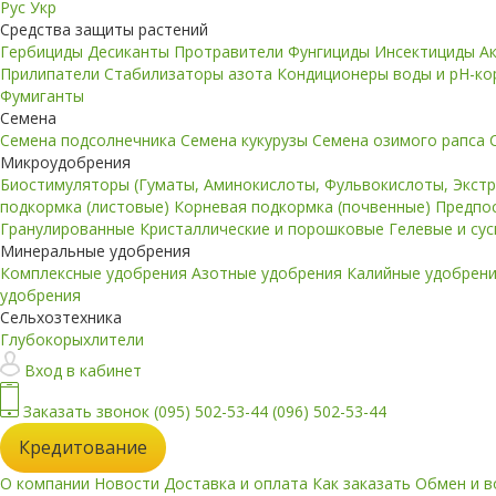
Рус
Укр
Средства защиты растений
Гербициды
Десиканты
Протравители
Фунгициды
Инсектициды
А
Прилипатели
Стабилизаторы азота
Кондиционеры воды и pH-к
Фумиганты
Семена
Семена подсолнечника
Семена кукурузы
Семена озимого рапса
Микроудобрения
Биостимуляторы (Гуматы, Аминокислоты, Фульвокислоты, Экст
подкормка (листовые)
Корневая подкормка (почвенные)
Предпо
Гранулированные
Кристаллические и порошковые
Гелевые и су
Минеральные удобрения
Комплексные удобрения
Азотные удобрения
Калийные удобрен
удобрения
Сельхозтехника
Глубокорыхлители
Вход в кабинет
Заказать звонок
(095) 502-53-44
(096) 502-53-44
Кредитование
О компании
Новости
Доставка и оплата
Как заказать
Обмен и в