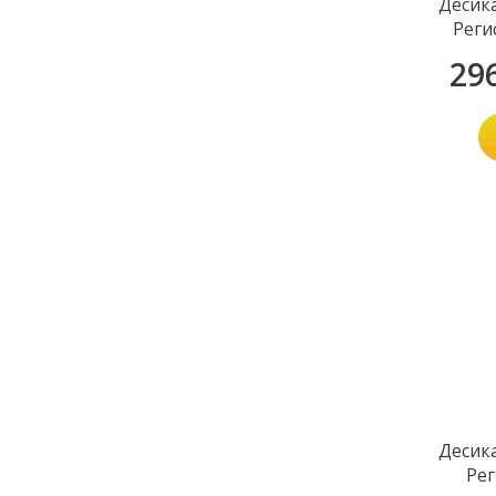
Десик
Реги
29
Десик
Рег