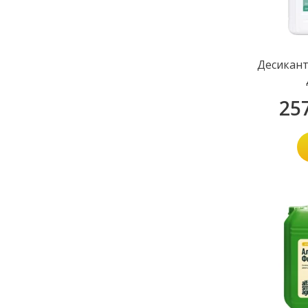
Десикант
25