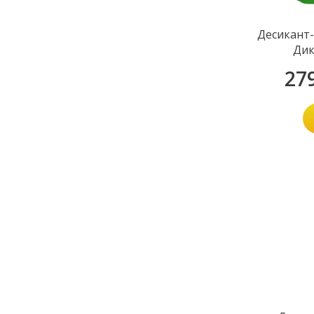
Десикант-
Дик
27