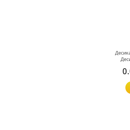
Десик
Дес
0