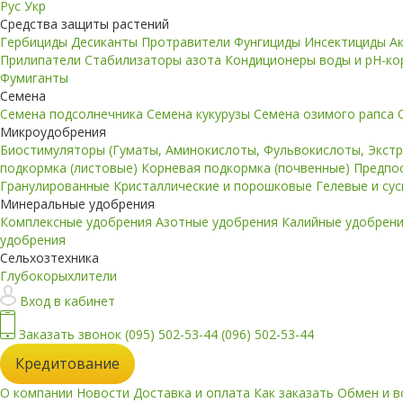
Рус
Укр
Средства защиты растений
Гербициды
Десиканты
Протравители
Фунгициды
Инсектициды
А
Прилипатели
Стабилизаторы азота
Кондиционеры воды и pH-к
Фумиганты
Семена
Семена подсолнечника
Семена кукурузы
Семена озимого рапса
Микроудобрения
Биостимуляторы (Гуматы, Аминокислоты, Фульвокислоты, Экст
подкормка (листовые)
Корневая подкормка (почвенные)
Предпо
Гранулированные
Кристаллические и порошковые
Гелевые и су
Минеральные удобрения
Комплексные удобрения
Азотные удобрения
Калийные удобрен
удобрения
Сельхозтехника
Глубокорыхлители
Вход в кабинет
Заказать звонок
(095) 502-53-44
(096) 502-53-44
Кредитование
О компании
Новости
Доставка и оплата
Как заказать
Обмен и в