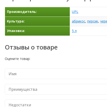
Производитель:
UPL
Культура:
абрикос
,
персик
,
чер
Упаковка:
5 л
Отзывы о товаре
Оцените товар: